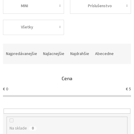
MINI
Príslušenstvo
Všetky
R
a
Najpredávanejšie
Najlacnejšie
Najdrahšie
Abecedne
d
e
n
Cena
i
e
€
0
€
5
p
r
o
d
u
k
Na sklade
0
t