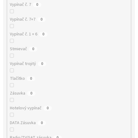
Vypínač č. 7
0
Vypínač č. 7+7
0
Vypínač č. 1 + 6
0
Stmievač
0
Vypínač trojitý
0
Tlačítko
0
Zásuvka
0
Hotelový vypínač
0
DATA Zásuvka
0
Radio/TV/SAT zásuvka
0