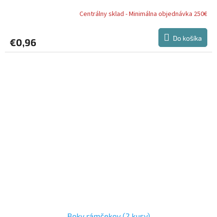
Centrálny sklad - Minimálna objednávka 250€
Do košíka
€0,96
Boky rámčekov (2 kusy)