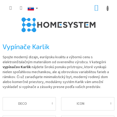
Prejsť
NÁKUP
na
obsah
KOŠÍK
Vypínače Karlik
Spojte moderný dizajn, európsku kvalitu a výbornú cenu s
elektroinštalačným materiálom od overeného výrobcu. V kategórii
vypínačov Karlik
nájdete širokú ponuku prístrojov, ktoré vynikajú
nielen spoľahlivou mechanikou, ale aj obrovskou variabilitou farieb a
rámikov. Či už zariaďujete minimalistický byt, moderný rodinný dom
alebo komerčné priestory, modulárny systém Karlik vám umožní
vyskladať si vypínače a zásuvky presne podľa vašich predstáv.
DECO
ICON