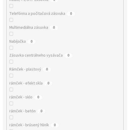
Telefónna a počitačová zásvuka
0
Multimediálna zásuvka
0
Nabíjačka
0
Zásuvka centrálneho vysávača
0
Rámček - plastový
0
rámček - efekt skla
0
rámček - sklo
0
rámček - betón
0
rámček - brúsený hliník
0