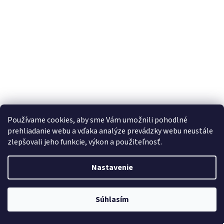
Používame cookies, aby sme Vám umožnili pohodlné
Somfy Smoove io/RTS montážny adaptér
prehliadanie webu a vďaka analýze prevádzky webu neustále
zlepšovali jeho funkcie, výkon a použiteľnosť.
Centrálny sklad - Minimálna objednávka 250€
Nastavenie
Do košíka
€4,63
Súhlasím