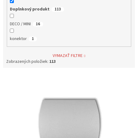
Doplnkový produkt
113
DECO / MINI
16
konektor
1
VYMAZAŤ FILTRE
Zobrazených položiek:
113
V
ý
p
i
s
p
r
o
d
u