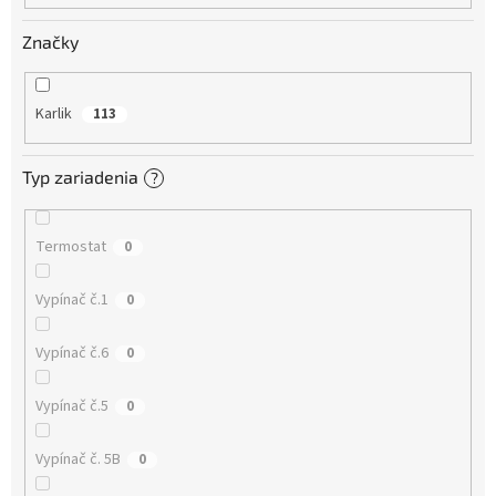
o
v
Značky
Karlik
113
Typ zariadenia
?
Termostat
0
Vypínač č.1
0
Vypínač č.6
0
Vypínač č.5
0
Vypínač č. 5B
0