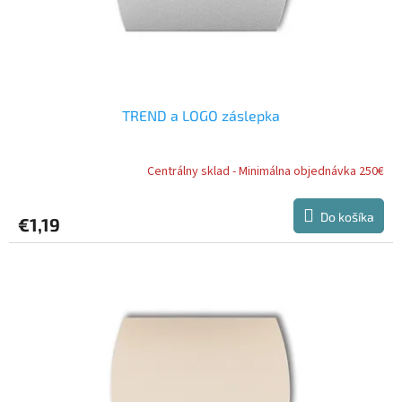
k
t
o
v
TREND a LOGO záslepka
Centrálny sklad - Minimálna objednávka 250€
Do košíka
€1,19