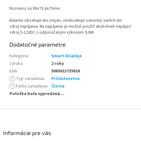
Rozmery sú 86x73,4x75mm
Balenie obsahuje len stojan, neobsahuje samotný switch ani
zdroj napájania. Na napájanie je možné použiť akykolvek napájací
zdroj 5-12VDC s odporúčaným výkonom 9,6W.
Dodatočné parametre
Kategória
:
Smart Displeje
Záruka
:
2 roky
EAN
:
5065013735016
?
Typ zariadenia
:
Príslušenstvo
?
Farba zariadenia
:
Čierna
Položka bola vypredaná…
Z
á
p
ä
Informácie pre vás
t