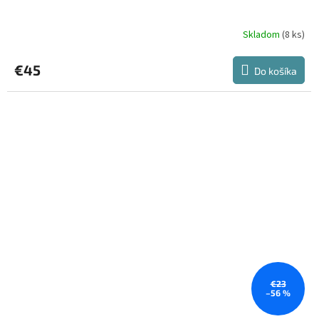
Skladom
(8 ks)
€45
Do košíka
€23
–56 %