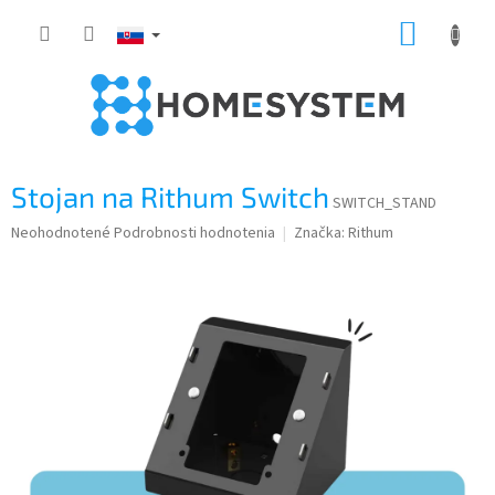
Prejsť
NÁKUP
na
obsah
KOŠÍK
Stojan na Rithum Switch
SWITCH_STAND
Priemerné
Neohodnotené
Podrobnosti hodnotenia
Značka:
Rithum
hodnotenie
produktu
je
0,0
z
5
hviezdičiek.