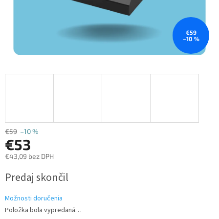
€59
–10 %
€59
–10 %
€53
€43,09 bez DPH
Jednotková
Predaj skončil
cena:
Možnosti doručenia
Položka bola vypredaná…