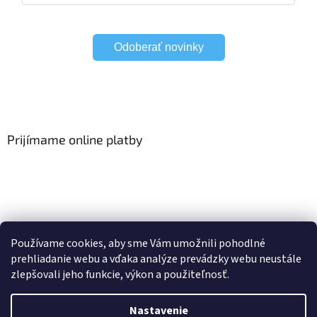
Odoberať novinky
Prijímame online platby
Viac o Smart Home
I Elektrické garniže
Používame cookies, aby sme Vám umožnili pohodlné
prehliadanie webu a vďaka analýze prevádzky webu neustále
zlepšovali jeho funkcie, výkon a použiteľnosť.
Vytvoril Shoptet
Nastavenie