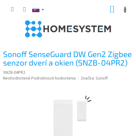
Prejsť
NÁKUP
na
obsah
KOŠÍK
Sonoff SenseGuard DW Gen2 Zigbee
senzor dverí a okien (SNZB-04PR2)
SNZB-04PR2
Priemerné
Neohodnotené
Podrobnosti hodnotenia
Značka:
Sonoff
hodnotenie
produktu
je
0,0
z
5
hviezdičiek.