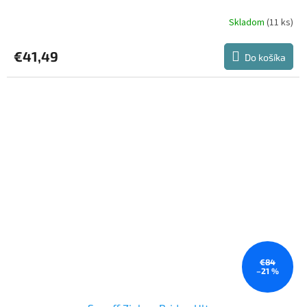
Skladom
(11 ks)
€41,49
Do košíka
€84
–21 %