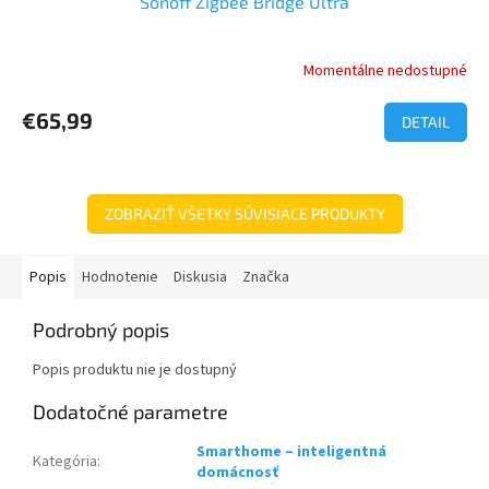
Sonoff Zigbee Bridge Ultra
Momentálne nedostupné
Priemerné
hodnotenie
produktu
€65,99
DETAIL
je
5,0
z
5
ZOBRAZIŤ VŠETKY SÚVISIACE PRODUKTY
hviezdičiek.
Popis
Hodnotenie
Diskusia
Značka
Podrobný popis
Popis produktu nie je dostupný
Dodatočné parametre
Smarthome – inteligentná
Kategória
:
domácnosť