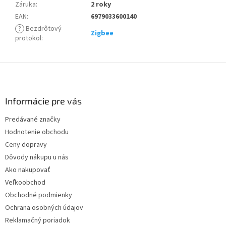
Záruka
:
2 roky
EAN
:
6979033600140
?
Bezdrôtový
Zigbee
protokol
:
Z
á
p
ä
Informácie pre vás
t
Predávané značky
i
Hodnotenie obchodu
e
Ceny dopravy
Dôvody nákupu u nás
Ako nakupovať
Veľkoobchod
Obchodné podmienky
Ochrana osobných údajov
Reklamačný poriadok