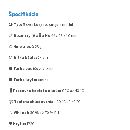
Špecifikácie
🧩 Typ:
5-svorkový rozširujúci modul
📏
Rozmery (V x Š x H):
44 x 23 x 10 mm
⚖️
Hmotnosť:
23 g
🔌
Dĺžka kábla:
24 cm
⚫
Farba vodičov:
čierna
⬛
Farba krytu:
čierna
🌡️
Pracovná teplota okolia:
0 °C až 40 °C
📦
Teplota skladovania:
-20 °C až 40 °C
💧
Vlhkosť:
30 % až 70 % RH
🛡️
Krytie:
IP20