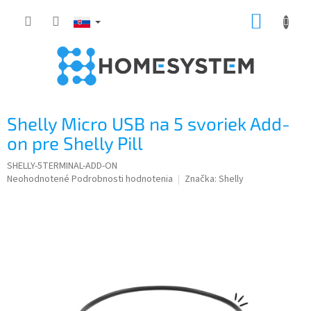
Prejsť
NÁKUP
na
obsah
KOŠÍK
Shelly Micro USB na 5 svoriek Add-
on pre Shelly Pill
SHELLY-5TERMINAL-ADD-ON
Priemerné
Neohodnotené
Podrobnosti hodnotenia
Značka:
Shelly
hodnotenie
produktu
je
0,0
z
5
hviezdičiek.