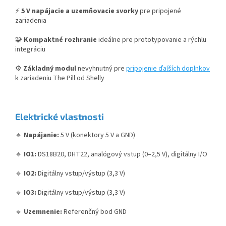
⚡
5 V napájacie a uzemňovacie svorky
pre pripojené
zariadenia
🧩
Kompaktné rozhranie
ideálne pre prototypovanie a rýchlu
integráciu
⚙️
Základný modul
nevyhnutný pre
pripojenie ďalších doplnkov
k zariadeniu The Pill od Shelly
Elektrické vlastnosti
🔹
Napájanie:
5 V (konektory 5 V a GND)
🔹
IO1:
DS18B20, DHT22, analógový vstup (0–2,5 V), digitálny I/O
🔹
IO2:
Digitálny vstup/výstup (3,3 V)
🔹
IO3:
Digitálny vstup/výstup (3,3 V)
🔹
Uzemnenie:
Referenčný bod GND