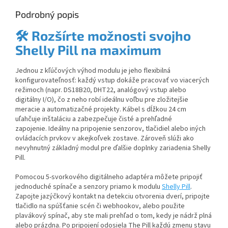
Podrobný popis
🛠️ Rozšírte možnosti svojho
Shelly Pill na maximum
Jednou z kľúčových výhod modulu je jeho flexibilná
konfigurovateľnosť: každý vstup dokáže pracovať vo viacerých
režimoch (napr. DS18B20, DHT22, analógový vstup alebo
digitálny I/O), čo z neho robí ideálnu voľbu pre zložitejšie
meracie a automatizačné projekty. Kábel s dĺžkou 24 cm
uľahčuje inštaláciu a zabezpečuje čisté a prehľadné
zapojenie.
Ideálny na pripojenie senzorov, tlačidiel alebo iných
ovládacích prvkov v akejkoľvek zostave.
Zároveň slúži ako
nevyhnutný základný modul pre ďalšie doplnky zariadenia Shelly
Pill.
Pomocou 5-svorkového digitálneho adaptéra môžete pripojiť
jednoduché spínače a senzory priamo k modulu
Shelly Pill
.
Zapojte jazýčkový kontakt na detekciu otvorenia dverí, pripojte
tlačidlo na spúšťanie scén či webhookov, alebo použite
plavákový spínač, aby ste mali prehľad o tom, kedy je nádrž plná
alebo prázdna. Po pripojení odosiela The Pill každú zmenu stavu