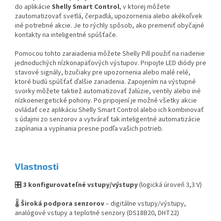
do aplikácie
Shelly Smart Control
, v ktorej môžete
zautomatizovať svetlá, čerpadlá, upozornenia alebo akékoľvek
iné potrebné akcie. Je to rýchly spôsob, ako premeniť obyčajné
kontakty na inteligentné spúšťače.
Pomocou tohto zaraiadenia môžete Shelly Pill použiť na riadenie
jednoduchých nízkonapäťových výstupov. Pripojte LED diódy pre
stavové signály, bzučiaky pre upozornenia alebo malé relé,
ktoré budú spúšťať ďalšie zariadenia. Zapojením na výstupné
svorky môžete taktiež automatizovať žalúzie, ventily alebo iné
nízkoenergetické pohony. Po pripojení je možné všetky akcie
ovládať cez aplikáciu Shelly Smart Control alebo ich kombinovať
s údajmi zo senzorov a vytvárať tak inteligentné automatizácie
zapínania a vypínania presne podľa vašich potrieb.
V
lastnos
ti
🎛️
3 konfigurovateľné vstupy/výstupy
(logická úroveň 3,3 V)
🌡️
Široká podpora senzorov
– digitálne vstupy/výstupy,
analógové vstupy a teplotné senzory (DS18B20, DHT22)