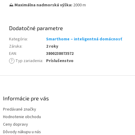
⛰️
Maximálna nadmorská výška:
2000 m
Dodatočné parametre
Kategória
:
Smarthome – inteligentná domácnosť
Záruka
:
2 roky
EAN
:
3800238073572
?
Typ zariadenia
:
Príslušenstvo
Z
á
p
ä
Informácie pre vás
t
Predávané značky
i
Hodnotenie obchodu
e
Ceny dopravy
Dôvody nákupu u nás