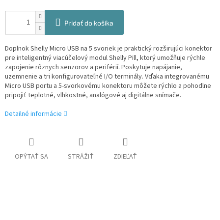
Pridať do košíka
Doplnok Shelly Micro USB na 5 svoriek je praktický rozširujúci konektor
pre inteligentný viacúčelový modul Shelly Pill, ktorý umožňuje rýchle
zapojenie rôznych senzorov a periférií. P
oskytuje napájanie,
uzemnenie a tri konfigurovateľné I/O terminály.
Vďaka integrovanému
Micro USB portu a 5-svorkovému konektoru môžete rýchlo a pohodlne
pripojiť teplotné, vlhkostné, analógové aj digitálne snímače.
Detailné informácie
OPÝTAŤ SA
STRÁŽIŤ
ZDIEĽAŤ