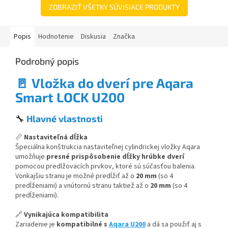
hviezdičiek.
ZOBRAZIŤ VŠETKY SÚVISIACE PRODUKTY
Popis
Hodnotenie
Diskusia
Značka
Podrobný popis
🚪
Vložka do dverí pre Aqara
Smart LOCK U200
🔧
Hlavné vlastnosti
📏
Nastaviteľná dĺžka
Špeciálna konštrukcia nastaviteľnej cylindrickej vložky Aqara
umožňuje
presné prispôsobenie dĺžky hrúbke dverí
pomocou predlžovacích prvkov, ktoré sú súčasťou balenia.
Vonkajšiu stranu je možné predĺžiť až o
20 mm
(so 4
predĺženiami) a vnútornú stranu taktiež až o
20 mm
(so 4
predĺženiami).
🔗
Vynikajúca kompatibilita
Zariadenie je
kompatibilné s
Aqara U200
a dá sa použiť aj s