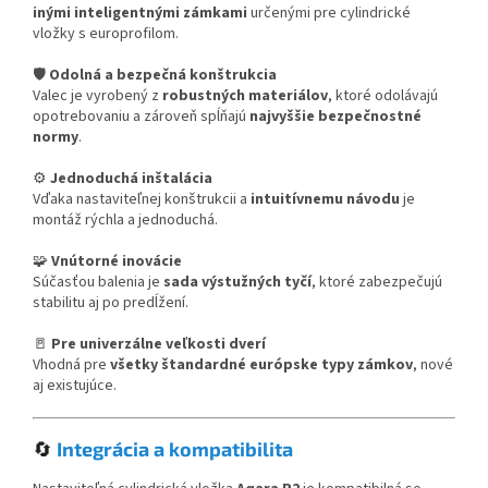
inými inteligentnými zámkami
určenými pre cylindrické
vložky s europrofilom.
🛡
Odolná a bezpečná konštrukcia
Valec je vyrobený z
robustných materiálov
, ktoré odolávajú
opotrebovaniu a zároveň spĺňajú
najvyššie bezpečnostné
normy
.
⚙️
Jednoduchá inštalácia
Vďaka nastaviteľnej konštrukcii a
intuitívnemu návodu
je
montáž rýchla a jednoduchá.
🧩
Vnútorné inovácie
Súčasťou balenia je
sada výstužných tyčí
, ktoré zabezpečujú
stabilitu aj po predĺžení.
🚪
Pre univerzálne veľkosti dverí
Vhodná pre
všetky štandardné európske typy zámkov
, nové
aj existujúce.
🔄
Integrácia a kompatibilita