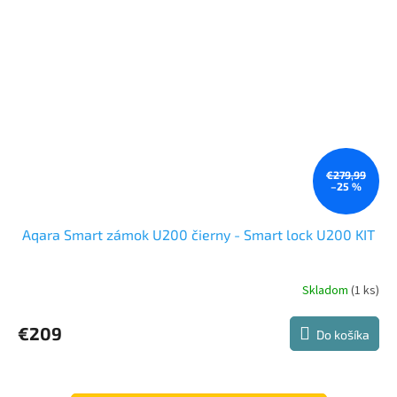
€279,99
–25 %
Aqara Smart zámok U200 čierny - Smart lock U200 KIT
Skladom
(1 ks)
Priemerné
hodnotenie
produktu
€209
Do košíka
je
5,0
z
5