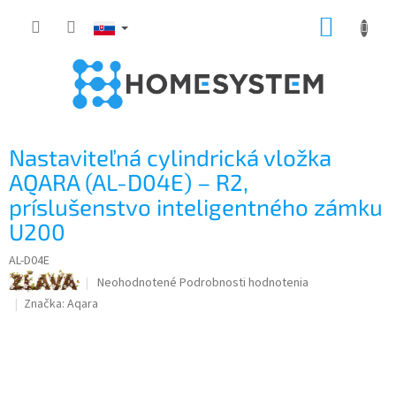
Prejsť
NÁKUP
na
obsah
KOŠÍK
Nastaviteľná cylindrická vložka
AQARA (AL-D04E) – R2,
príslušenstvo inteligentného zámku
U200
AL-D04E
Priemerné
Neohodnotené
Podrobnosti hodnotenia
hodnotenie
Značka:
Aqara
produktu
je
0,0
z
5