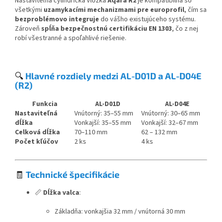
Nastaviteľná cylindrická vložka
Aqara R2
je kompatibilná so
všetkými
uzamykacími mechanizmami pre europrofil
, čím sa
bezproblémovo integruje
do vášho existujúceho systému.
Zároveň
spĺňa bezpečnostnú certifikáciu EN 1303
, čo z nej
robí všestranné a spoľahlivé riešenie.
🔍
Hlavné rozdiely medzi AL-D01D a AL-D04E
(R2)
Funkcia
AL-D01D
AL-D04E
Nastaviteľná
Vnútorný: 35–55 mm
Vnútorný: 30–65 mm
dĺžka
Vonkajší: 35–55 mm
Vonkajší: 32–67 mm
Celková dĺžka
70–110 mm
62 – 132 mm
Počet kľúčov
2 ks
4 ks
🧾
Technické špecifikácie
📏
Dĺžka valca
:
Základňa: vonkajšia 32 mm / vnútorná 30 mm