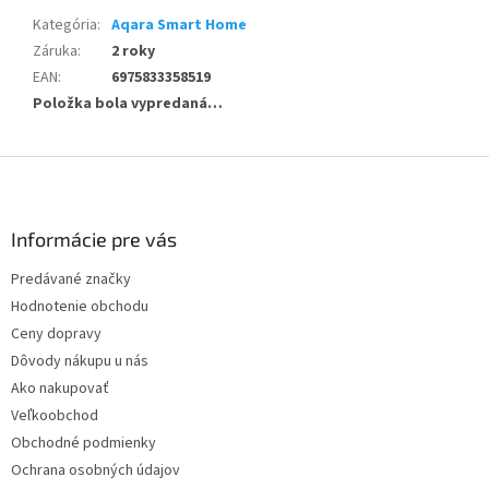
Kategória
:
Aqara Smart Home
Záruka
:
2 roky
EAN
:
6975833358519
Položka bola vypredaná…
Z
á
p
ä
Informácie pre vás
t
Predávané značky
i
Hodnotenie obchodu
e
Ceny dopravy
Dôvody nákupu u nás
Ako nakupovať
Veľkoobchod
Obchodné podmienky
Ochrana osobných údajov