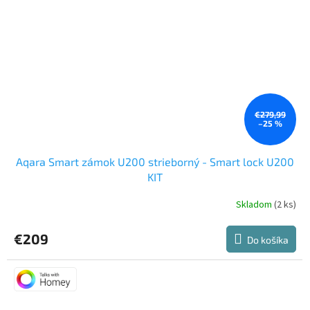
€279,99
–25 %
Aqara Smart zámok U200 strieborný - Smart lock U200
KIT
Skladom
(2 ks)
Priemerné
hodnotenie
produktu
€209
Do košíka
je
5,0
z
5
hviezdičiek.