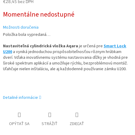
€28,45 bez DPH
Jednotková
Momentálne nedostupné
cena:
Možnosti doručenia
Položka bola vypredaná…
Nastaviteľná cylindrická vložka Aqara
je určená pre
Smart Lock
U200
a vyniká jednoduchou prispôsobiteľnosťou rôznym hrúbkam
dverí. Vďaka inovatívnemu systému nastavovania dĺžky je vhodná pre
široké spektrum aplikácií a umožňuje rýchlu, bezproblémovú montáž.
Uľahčuje nielen inštaláciu, ale aj každodenné používanie zámku U200.
Detailné informácie
OPÝTAŤ SA
STRÁŽIŤ
ZDIEĽAŤ