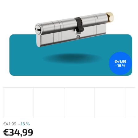
hviezdičiek.
€41,99
–16 %
€41,99
–16 %
€34,99