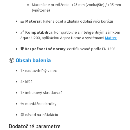
Maximálne predĺženie: +25 mm (vonkajšie) / +35 mm
(vnútorné)
🧱
Materiál
: kalená oceľ a zliatina odolná voči korózii
🔗
Kompatibilita
: kompatibilné s inteligentným zámkom
Aqara U200, aplikáciou Aqara Home a systémami
Matter
🛡
Bezpečnostné normy
: certifikované podľa EN 1303
📦
Obsah balenia
1× nastaviteľný valec
4× kľúč
1× imbusový skrutkovač
🔩 montážne skrutky
📘 návod na inštaláciu
Dodatočné parametre