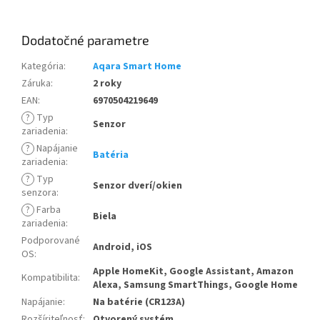
Dodatočné parametre
Kategória
:
Aqara Smart Home
Záruka
:
2 roky
EAN
:
6970504219649
?
Typ
Senzor
zariadenia
:
?
Napájanie
Batéria
zariadenia
:
?
Typ
Senzor dverí/okien
senzora
:
?
Farba
Biela
zariadenia
:
Podporované
Android, iOS
OS
:
Apple HomeKit, Google Assistant, Amazon
Kompatibilita
:
Alexa, Samsung SmartThings, Google Home
Napájanie
:
Na batérie (CR123A)
Rozšíriteľnosť
:
Otvorený systém