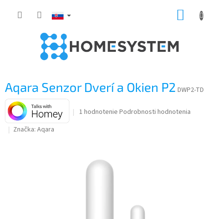
Prejsť
NÁKUP
na
obsah
KOŠÍK
Aqara Senzor Dverí a Okien P2
DWP2-TD
Priemerné
1 hodnotenie
Podrobnosti hodnotenia
hodnotenie
Značka:
Aqara
produktu
je
5,0
z
5
hviezdičiek.