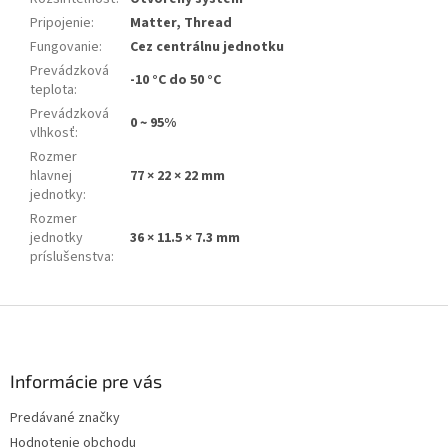
Pripojenie
:
Matter, Thread
Fungovanie
:
Cez centrálnu jednotku
Prevádzková
-10 °C do 50 °C
teplota
:
Prevádzková
0 ~ 95%
vlhkosť
:
Rozmer
hlavnej
77 × 22 × 22 mm
jednotky
:
Rozmer
jednotky
36 × 11.5 × 7.3 mm
príslušenstva
:
Z
á
p
ä
Informácie pre vás
t
Predávané značky
i
Hodnotenie obchodu
e