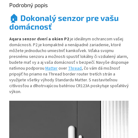
Podrobný popis
🏠
Dokonalý senzor pre vašu
domácnosť
Aqara senzor dverí a okien P2
je ideálnym ochrancom vašej
domácnosti. P2 je kompaktné a nenápadné zariadenie, ktoré
môžete jednoducho umiestniť kamkoľvek. Vďaka svojmu
presnému senzoru a možnosti spustiť lokálny či vzdialený alarm,
budete mať vy a aj vaša domácnosť v bezpečí. Navyše disponuje
natívnou podporou
Matter
over
Thread
, čo vám dá možnosť
pripojiť ho priamo na Thread border router tretích strán a
využijete všetky výhody štandardu Matter. S nastaviteľnou
citlivosťou a dlhotrvajúcou batériou CR123A poskytuje spoľahlivý
výkon.