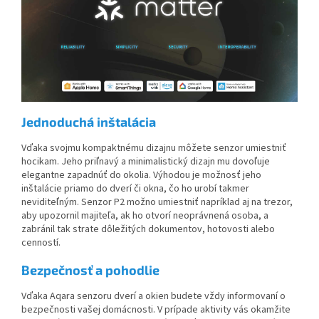
Jednoduchá inštalácia
Vďaka svojmu kompaktnému dizajnu môžete senzor umiestniť
hocikam.
Jeho priľnavý a minimalistický dizajn mu dovoľuje
elegantne zapadnúť do okolia. Výhodou je možnosť jeho
inštalácie priamo do dverí či okna, čo ho urobí takmer
neviditeľným. Senzor P2 možno umiestniť napríklad aj na trezor,
aby upozornil majiteľa, ak ho otvorí neoprávnená osoba, a
zabránil tak strate dôležitých dokumentov, hotovosti alebo
cenností.
Bezpečnosť a pohodlie
Vďaka Aqara senzoru dverí a okien budete vždy informovaní o
bezpečnosti vašej domácnosti. V prípade aktivity vás okamžite