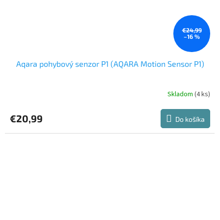
€24,99
–16 %
Aqara pohybový senzor P1 (AQARA Motion Sensor P1)
Skladom
(4 ks)
Priemerné
hodnotenie
produktu
€20,99
Do košíka
je
5,0
z
5
hviezdičiek.