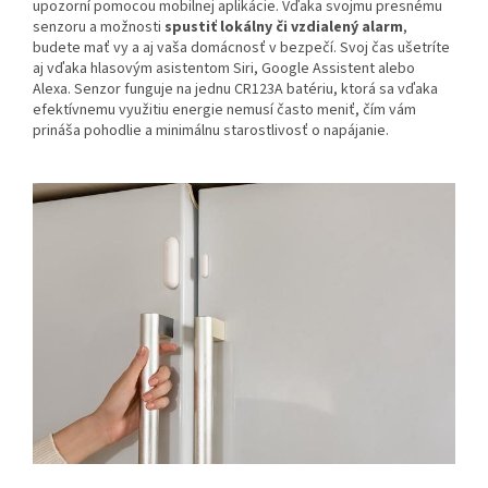
upozorní pomocou mobilnej aplikácie. Vďaka svojmu presnému
senzoru a možnosti
spustiť lokálny či vzdialený alarm
,
budete mať vy a aj vaša domácnosť v bezpečí. Svoj čas ušetríte
aj vďaka hlasovým asistentom Siri, Google Assistent alebo
Alexa.
Senzor funguje na jednu CR123A batériu, ktorá sa vďaka
efektívnemu využitiu energie nemusí často meniť, čím vám
prináša pohodlie a minimálnu starostlivosť o napájanie.