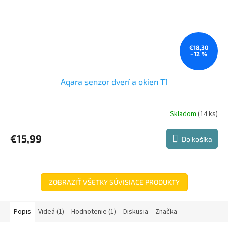
€18,30
–12 %
Aqara senzor dverí a okien T1
Skladom
(14 ks)
Priemerné
hodnotenie
produktu
€15,99
Do košíka
je
5,0
z
5
hviezdičiek.
ZOBRAZIŤ VŠETKY SÚVISIACE PRODUKTY
Popis
Videá (1)
Hodnotenie (1)
Diskusia
Značka