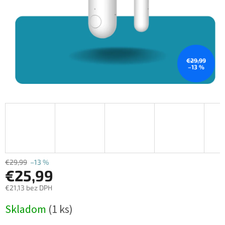
€29,99
–13 %
€29,99
–13 %
€25,99
€21,13 bez DPH
Jednotková
Skladom
(1 ks)
cena: