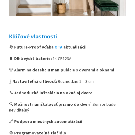
Kľúčové vlastnosti
🔄
Future-Proof vďaka
OTA
aktualizácii
🔋
Dlhá výdrž batérie:
1× CR123A
🚨
Alarm na detekciu manipulácie s dverami a oknami
🎚️
Nastaviteľná citlivosť:
Rozmedzie 1 – 3 cm
🔧
Jednoduchá inštalácia na okná aj dvere
🔍
Možnosť nainštalovať priamo do dverí:
Senzor bude
neviditeľný
🔗
Podpora miestnych automatizácií
🔘
Programovateľné tlačidlo