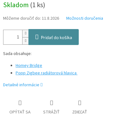
Jednotková
Skladom
(1 ks)
cena:
Môžeme doručiť do:
11.8.2026
Možnosti doručenia
Pridať do košíka
Sada obsahuje:
Homey Bridge
Popp Zigbee radiátorová hlavica
Detailné informácie
OPÝTAŤ SA
STRÁŽIŤ
ZDIEĽAŤ