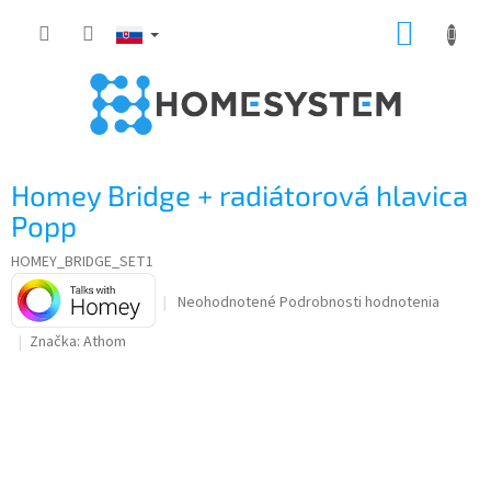
Prejsť
NÁKUP
na
obsah
KOŠÍK
Homey Bridge + radiátorová hlavica
Popp
HOMEY_BRIDGE_SET1
Priemerné
Neohodnotené
Podrobnosti hodnotenia
hodnotenie
Značka:
Athom
produktu
je
0,0
z
5
hviezdičiek.