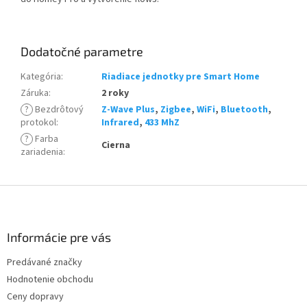
Dodatočné parametre
Kategória
:
Riadiace jednotky pre Smart Home
Záruka
:
2 roky
?
Bezdrôtový
Z-Wave Plus
,
Zigbee
,
WiFi
,
Bluetooth
,
protokol
:
Infrared
,
433 MhZ
?
Farba
Cierna
zariadenia
:
Z
á
p
ä
Informácie pre vás
t
Predávané značky
i
Hodnotenie obchodu
e
Ceny dopravy