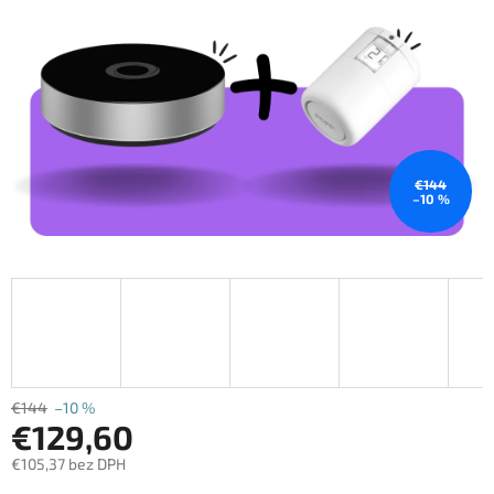
€144
–10 %
€144
–10 %
€129,60
€105,37 bez DPH