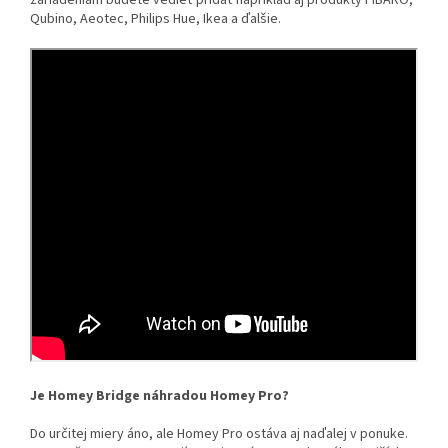
Qubino, Aeotec, Philips Hue, Ikea a ďalšie.
Je Homey Bridge náhradou Homey Pro?
Do určitej miery áno, ale Homey Pro ostáva aj naďalej v ponuke.