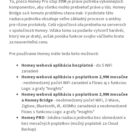
To, prečo Homey Pro stojí 399€ je práve potreba výkonnejších
komponentov, aby všetko mohlo prebiehať práve u Vás. Homey
Bridge sa k tomuto problému stavia inak. V podstate táto
riadiaca jednotka obsahuje veľmi základný procesor a antény
pre rôzne protokoly. Celá výpočtová sila prebieha na serveroch
v spoločnosti Homey. Vďaka tomu sa podarilo vytvoriť hardvér,
ktorý nie je drahý, avšak ponúka funkcie svojho väčšieho brata
za neuveriteľnú cenu.
Pre používanie Homey máte teda tieto možnosti:
Homey webová aplikácia bezplatná
- do 5 WiFi
zariadení
Homey webová aplikácia s poplatkom 2,99€ mesačne
- neobmedzený počet WiFi zariadení a Flows aj s funkciou
Logic a grafy "Insights"
Homey webová aplikácia s poplatkom 2,99€ mesačne
a Homey Bridge
- neobmedzený počet WiFi, Z-Wave,
Zigbee, Bluetooth, iR, 433Mhz zariadeniá a neobmedzené
Flows s funkciou Logic a grafy "Insights"
Homey PRO
- lokálna riadiaca jednotka bez obmedzení a
bez mesačných poplatkov (možný poplatok za Cloud
Backup)