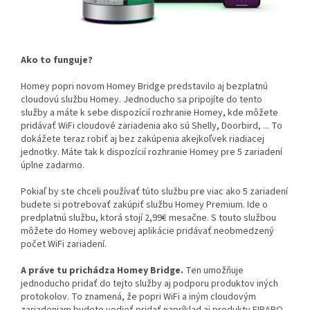
Ako to funguje?
Homey popri novom Homey Bridge predstavilo aj bezplatnú
cloudovú službu Homey. Jednoducho sa pripojíte do tento
služby a máte k sebe dispozícií rozhranie Homey, kde môžete
pridávať WiFi cloudové zariadenia ako sú Shelly, Doorbird, ... To
dokážete teraz robiť aj bez zakúpenia akejkoľvek riadiacej
jednotky. Máte tak k dispozícií rozhranie Homey pre 5 zariadení
úplne zadarmo.
Pokiaľ by ste chceli používať túto službu pre viac ako 5 zariadení
budete si potrebovať zakúpiť službu Homey Premium. Ide o
predplatnú službu, ktorá stojí 2,99€ mesačne. S touto službou
môžete do Homey webovej aplikácie pridávať neobmedzený
počet WiFi zariadení.
A práve tu prichádza Homey Bridge.
Ten umožňuje
jednoducho pridať do tejto služby aj podporu produktov iných
protokolov. To znamená, že popri WiFi a iným cloudovým
zariadeniam budete vedieť pridať napríklad aj produkty FIBARO,