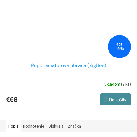
€75
–9 %
Popp radiátorová hlavica (ZigBee)
Skladom
(7 ks)
Priemerné
hodnotenie
produktu
€68
Do košíka
je
4,0
z
5
hviezdičiek.
Popis
Hodnotenie
Diskusia
Značka