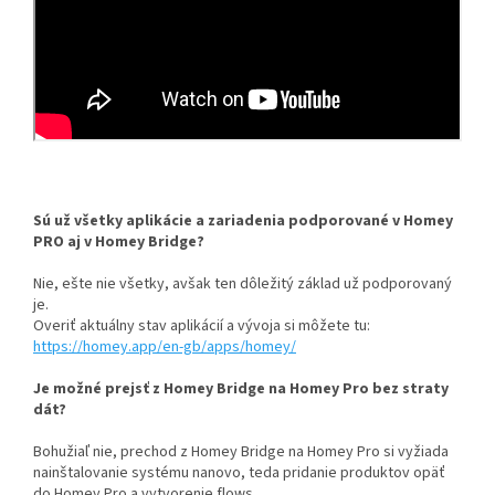
Sú už všetky aplikácie a zariadenia podporované v Homey
PRO aj v Homey Bridge?
Nie, ešte nie všetky, avšak ten dôležitý základ už podporovaný
je.
Overiť aktuálny stav aplikácií a vývoja si môžete tu:
https://homey.app/en-gb/apps/homey/
Je možné prejsť z Homey Bridge na Homey Pro bez straty
dát?
Bohužiaľ nie, prechod z Homey Bridge na Homey Pro si vyžiada
nainštalovanie systému nanovo, teda pridanie produktov opäť
do Homey Pro a vytvorenie flows.