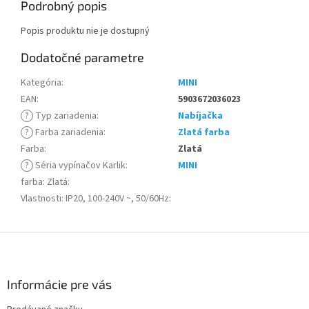
Podrobný popis
Popis produktu nie je dostupný
Dodatočné parametre
Kategória
:
MINI
EAN
:
5903672036023
?
Typ zariadenia
:
Nabíjačka
?
Farba zariadenia
:
Zlatá farba
Farba
:
Zlatá
?
Séria vypínačov Karlik
:
MINI
farba: Zlatá
:
Vlastnosti: IP20, 100-240V ~, 50/60Hz
:
Z
á
p
ä
Informácie pre vás
t