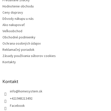
Predávané značky
i
Hodnotenie obchodu
e
Ceny dopravy
Dôvody nákupu u nás
Ako nakupovať
Veľkoobchod
Obchodné podmienky
Ochrana osobných údajov
Reklamačný poriadok
Zásady používania súborov cookies
Kontakty
Kontakt
info
@
homesystem.sk
+421948213492
Facebook