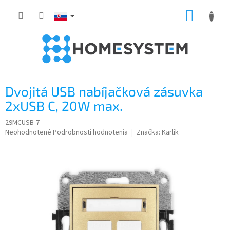
Prejsť
NÁKUP
na
obsah
KOŠÍK
Dvojitá USB nabíjačková zásuvka
2xUSB C, 20W max.
29MCUSB-7
Priemerné
Neohodnotené
Podrobnosti hodnotenia
Značka:
Karlik
hodnotenie
produktu
je
0,0
z
5
hviezdičiek.