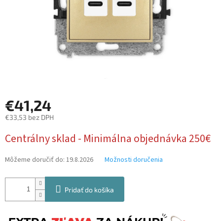
€41,24
€33,53 bez DPH
Jednotková
Centrálny sklad - Minimálna objednávka 250€
cena:
Môžeme doručiť do:
19.8.2026
Možnosti doručenia
Pridať do košíka