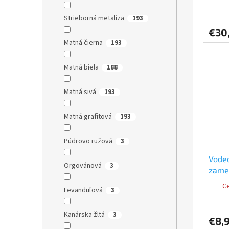
Strieborná metalíza
193
€30
Matná čierna
193
Matná biela
188
Matná sivá
193
Matná grafitová
193
Púdrovo ružová
3
Vode
Orgovánová
3
zame
(tmav
Ce
Levanduľová
3
poist
Kanárska žltá
3
€8,