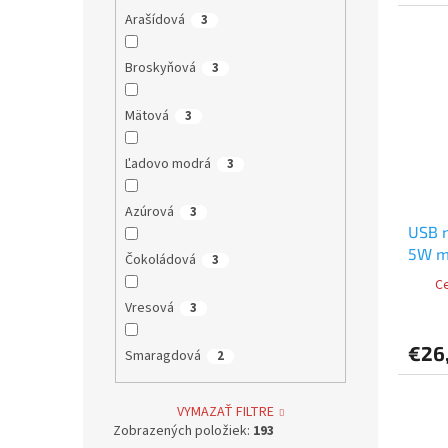
Arašídová
3
Broskyňová
3
Mätová
3
Ľadovo modrá
3
Azúrová
3
USB n
5W ma
Čokoládová
3
Ce
Vresová
3
€26
Smaragdová
2
VYMAZAŤ FILTRE
Zobrazených položiek:
193