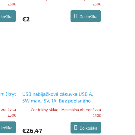
250€
250€
 košíka
Do košíka
€2
m (kryt
USB nabíjačková zásuvka USB A,
5W max., 5V, 1A, Bez popisného
štítku
bjednávka
Centrálny sklad - Minimálna objednávka
250€
250€
 košíka
Do košíka
€26,47