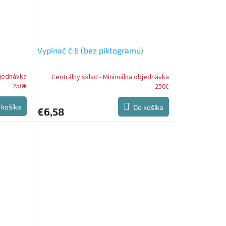
Vypínač č.6 (bez piktogramu)
bjednávka
Centrálny sklad - Minimálna objednávka
250€
250€
 košíka
Do košíka
€6,58