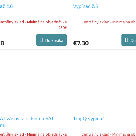
ač č.6
Vypínač č.5
ntrálny sklad - Minimálna objednávka
Centrálny sklad - Minimálna o
250€
Do košíka
Do
58
€7,30
SAT zásuvka s dvoma SAT
Trojitý vypínač
pmi
ntrálny sklad - Minimálna objednávka
Centrálny sklad - Minimálna o