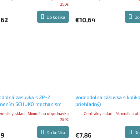
250€
Do košíka
Do
,62
€10,64
odolná zásuvka s 2P+Z
Vodeodolná zásuvka s kolíko
nením SCHUKO mechanism
priehľadný)
ý priehľadný kryt, s detskou
ntrálny sklad - Minimálna objednávka
Centrálny sklad - Minimálna o
kou)
250€
Do košíka
Do
99
€7,86