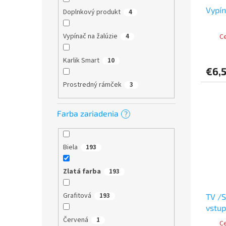
Vypín
Doplnkový produkt
4
Vypínač na žalúzie
4
Ce
Karlik Smart
10
€6,
Prostredný rámček
3
Farba zariadenia
?
Biela
193
Zlatá farba
193
Grafitová
193
TV /
vstu
Červená
1
Ce