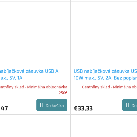
abíjačková zásuvka USB A,
USB nabíjačková zásuvka US
x., 5V, 1A
10W max., 5V, 2A, Bez popis
štítku
ntrálny sklad - Minimálna objednávka
Centrálny sklad - Minimálna o
250€
Do košíka
Do
,47
€33,33