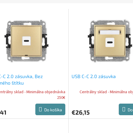
-C 2.0 zásuvka, Bez
USB C-C 2.0 zásuvka
ného štítku
ntrálny sklad - Minimálna objednávka
Centrálny sklad - Minimálna o
250€
Do košíka
Do
,41
€26,15