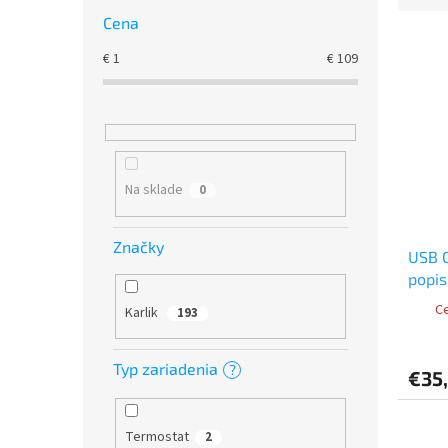
e
Cena
V
n
€
1
€
109
ý
i
p
e
i
p
s
r
p
o
r
d
Na sklade
0
o
u
d
k
u
t
Značky
USB C
k
o
popis
t
v
o
Ce
Karlik
193
v
Typ zariadenia
?
€35
Termostat
2