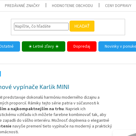
PREDÁVANÉ ZNAČKY
HODNOTENIE OBCHODU
CENY DOPRAVY
HĽADAŤ
Ostatné
☀️ Letné zľavy ☀️
Dopredaj
Novinky v ponuk
I
nové vypínače Karlik MINI
INI predstavuje dokonalú harmóniu moderného dizajnu a
ých proporcií. Rámiky tejto série patria v súčasnosti k
ším a najkompaktnejším na trhu
. Napriek ich
istickému vzhľadu ich môžete farebne kombinovať tak, aby
 zapadli do vášho interiéru. Možnosť doplnenia o elegantné
etenie
navyše premení tieto vypínače na moderný a praktický
omácnosti.