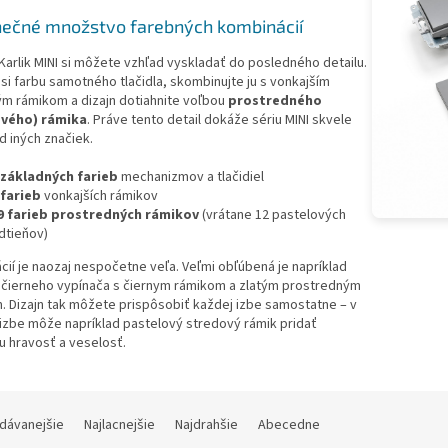
ečné množstvo farebných kombinácií
i Karlik MINI si môžete vzhľad vyskladať do posledného detailu.
si farbu samotného tlačidla, skombinujte ju s vonkajším
ým rámikom a dizajn dotiahnite voľbou
prostredného
ového) rámika
. Práve tento detail dokáže sériu MINI skvele
od iných značiek.
 základných farieb
mechanizmov a tlačidiel
 farieb
vonkajších rámikov
9 farieb prostredných rámikov
(vrátane 12 pastelových
dtieňov)
ií je naozaj nespočetne veľa. Veľmi obľúbená je napríklad
 čierneho vypínača s čiernym rámikom a zlatým prostredným
. Dizajn tak môžete prispôsobiť každej izbe samostatne – v
izbe môže napríklad pastelový stredový rámik pridať
u hravosť a veselosť.
dávanejšie
Najlacnejšie
Najdrahšie
Abecedne