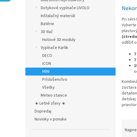
Bluetooth reproduktory
Nekon
Dotykové vypínače LIVOLO
Inštalačný materiál
Pri séri
Batérie
Vyberte 
plastov
3D tlač
(stred
Hotové 3D moduly
odlíšiť 
Vypínače Karlik
7
DECO
7
ICON
1
MINI
o
Príslušenstvo
Kombinác
Všetky
zostava
detailom
Meteo stanice
detskej 
☀️ Letné zľavy ☀️
priestor
Dopredaj
Novinky v ponuke
R
a
Najpre
d