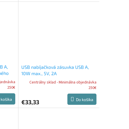
B A,
USB nabíjačková zásuvka USB A,
ného
10W max., 5V, 2A
bjednávka
Centrálny sklad - Minimálna objednávka
250€
250€
 košíka
Do košíka
€33,33