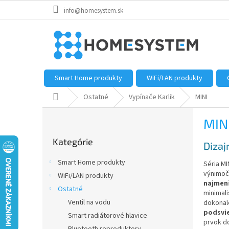
Prejsť
info@homesystem.sk
na
obsah
Smart Home produkty
WiFi/LAN produkty
Domov
Ostatné
Vypínače Karlik
MINI
B
MIN
o
Preskočiť
č
Kategórie
kategórie
Dizaj
n
ý
Smart Home produkty
Séria M
p
výnimočn
WiFi/LAN produkty
a
najmen
Ostatné
n
minimal
e
Ventil na vodu
dokonale
podsvi
l
Smart radiátorové hlavice
prvok d