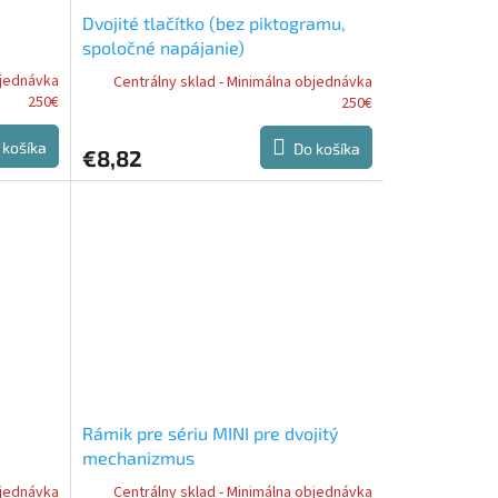
Dvojité tlačítko (bez piktogramu,
spoločné napájanie)
bjednávka
Centrálny sklad - Minimálna objednávka
250€
250€
 košíka
Do košíka
€8,82
Rámik pre sériu MINI pre dvojitý
mechanizmus
bjednávka
Centrálny sklad - Minimálna objednávka