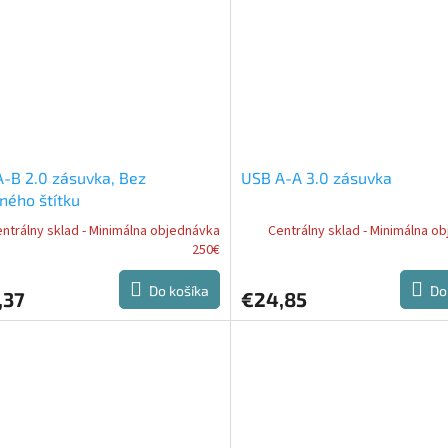
-B 2.0 zásuvka, Bez
USB A-A 3.0 zásuvka
ného štítku
ntrálny sklad - Minimálna objednávka
Centrálny sklad - Minimálna o
250€
Do košíka
Do
,37
€24,85