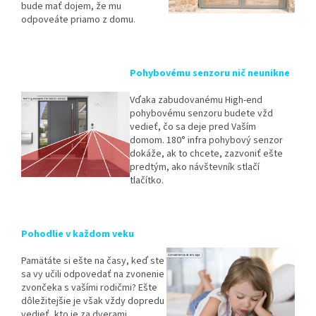
bude mať dojem, že mu
odpoveáte priamo z domu.
Pohybovému senzoru nič neunikne
Vďaka zabudovanému High-end
pohybovému senzoru budete vžd
vedieť, čo sa deje pred Vaším
domom. 180° infra pohybový senzor
dokáže, ak to chcete, zazvoniť ešte
predtým, ako návštevník stlačí
tlačítko.
Pohodlie v každom veku
Pamätáte si ešte na časy, keď ste
sa vy učili odpovedať na zvonenie
zvončeka s vašími rodičmi? Ešte
dôležitejšie je však vždy dopredu
vedieť, kto je za dverami.