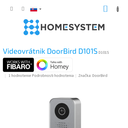
Prejsť
NÁKUP
na
obsah
KOŠÍK
Videovrátnik DoorBird D101S
D101S
Priemerné
1 hodnotenie
Podrobnosti hodnotenia
Značka:
DoorBird
hodnotenie
produktu
je
5,0
z
5
hviezdičiek.