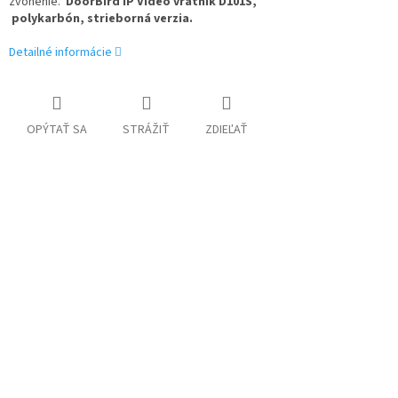
zvonenie.
DoorBird IP Video vrátnik D101S,
polykarbón, strieborná verzia.
Detailné informácie
OPÝTAŤ SA
STRÁŽIŤ
ZDIEĽAŤ