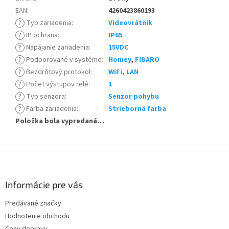
EAN
:
4260423860193
?
Typ zariadenia
:
Videovrátnik
?
IP ochrana
:
IP65
?
Napájanie zariadenia
:
15VDC
?
Podporované v systéme
:
Homey
,
FIBARO
?
Bezdrôtový protokol
:
WiFi
,
LAN
?
Počet výstupov relé
:
1
?
Typ senzora
:
Senzor pohybu
?
Farba zariadenia
:
Strieborná farba
Položka bola vypredaná…
Z
á
p
ä
Informácie pre vás
t
Predávané značky
i
Hodnotenie obchodu
e
Ceny dopravy