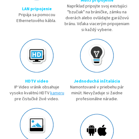
Multi pripojenie
Napríklad pripojte svoj existujúci
LAN pripojenie
"bzučiak" na bráničke, zámku na
Pripája sa pomocou
dverách alebo ovládajte garážovú
Ethernetového kábla.
bránu. Vďaka viacerým pripojeniam
si každý vyberie.
HDTV video
Jednoduchá inštalácia
IP Video vránik obsahuje
Namontované v priebehu pár
vysoko kvalitnú HDTV
kameru
minút. Nevyžaduje si žaidne
pre čistučké živé video.
profesionálne náradie.