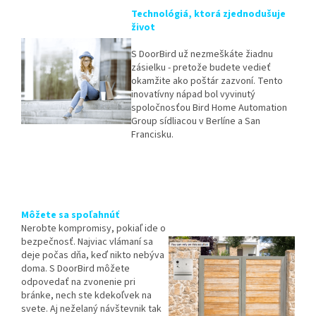
Technológiá, ktorá zjednodušuje
život
S DoorBird už nezmeškáte žiadnu
zásielku - pretože budete vedieť
okamžite ako poštár zazvoní. Tento
inovatívny nápad bol vyvinutý
spoločnosťou Bird Home Automation
Group sídliacou v Berlíne a San
Francisku.
Môžete sa spoľahnúť
Nerobte kompromisy, pokiaľ ide o
bezpečnosť. Najviac vlámaní sa
deje počas dňa, keď nikto nebýva
doma. S DoorBird môžete
odpovedať na zvonenie pri
bránke, nech ste kdekoľvek na
svete. Aj neželaný návštevnik tak