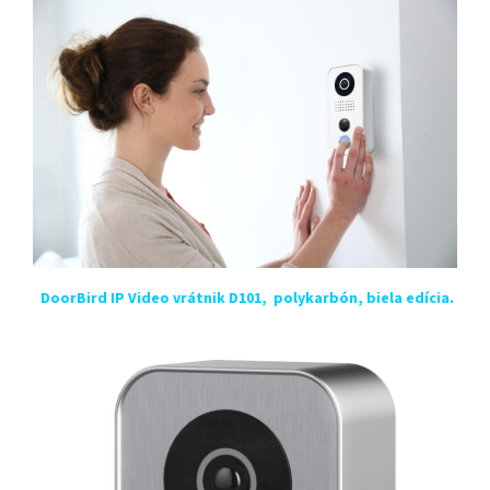
DoorBird IP Video vrátnik D101, polykarbón, biela edícia.