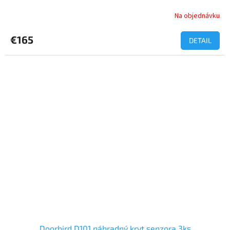
Na objednávku
€165
DETAIL
Doorbird D101 náhradný kryt senzora 3ks