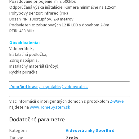
Požadované pripojenie: min. 500kbs
Odporúčaná výška inštalácie: Kamera minimálne na 125cm
Pohybový senzor: Infrared (PIR)
Dosah PIR: 180stupňov, 2-8 metrov
Podsvietenie: zabudovaých 12 IR LED s dosahom 2-8m
RFID: 433 MHz
Obsah balenia:
Videovrátnik,
Inštalačná podložka,
Zdroj napájania,
Inštalačný materiál (šróby),
Rýchla príručka
-DoorBird-krásny a spoľahlivý videovrátnik
Viac informácií o inteligentných domoch s protokolom
Z-Wave
nájdete na
www.HomeSystem.sk
Dodatočné parametre
Kategória
:
Videovrátniky DoorBird
Záruka
:
2 roky