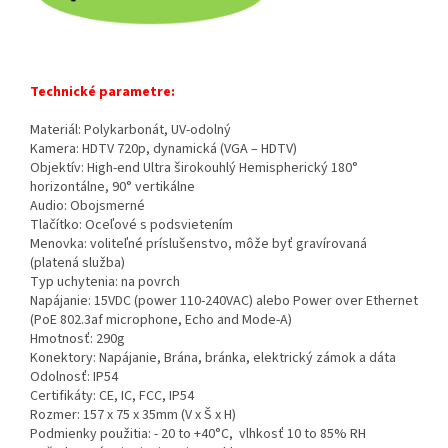
Technické parametre:
Materiál: Polykarbonát, UV-odolný
Kamera: HDTV 720p, dynamická (VGA – HDTV)
Objektív: High-end Ultra širokouhlý Hemispherický 180°
horizontálne, 90° vertikálne
Audio: Obojsmerné
Tlačítko: Oceľové s podsvietením
Menovka: voliteľné príslušenstvo, môže byť gravírovaná
(platená služba)
Typ uchytenia: na povrch
Napájanie: 15VDC (power 110-240VAC) alebo Power over Ethernet
(PoE 802.3af microphone, Echo and Mode-A)
Hmotnosť: 290g
Konektory: Napájanie, Brána, bránka, elektrický zámok a dáta
Odolnosť: IP54
Certifikáty: CE, IC, FCC, IP54
Rozmer: 157 x 75 x 35mm (V x Š x H)
Podmienky použitia: - 20 to +40°C, vlhkosť 10 to 85% RH