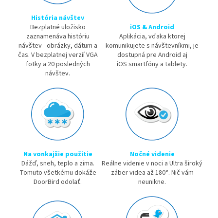
História návštev
Bezplatné uložisko
iOS & Android
zaznamenáva históriu
Aplikácia, vďaka ktorej
návštev - obrázky, dátum a
komunikujete s návštevníkmi, je
čas. V bezplatnej verzií VGA
dostupná pre Android aj
fotky a 20 posledných
iOS smartfóny a tablety.
návštev.
Na vonkajšie použitie
Nočné videnie
Dážď, sneh, teplo a zima.
Reálne videnie v noci a Ultra široký
Tomuto všetkému dokáže
záber videa až 180°. Nič vám
DoorBird odolať.
neunikne.