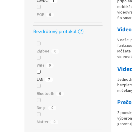
15VDC
1
pripojen
notifik
videovr
POE
0
So smar
Video
Bezdrôtový protokol
?
V našej 
funkcio
Zigbee
Môžete s
0
videovrá
WiFi
0
Video
Jednotli
LAN
7
bezplatn
neželan
Bluetooth
0
Prečo
Nie je
0
Z ponuky
výberom
Matter
0
garantuj