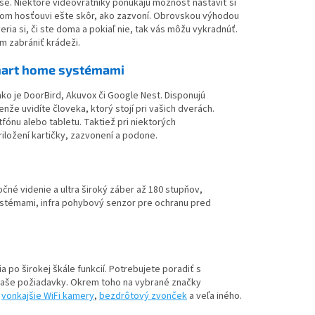
e. Niektoré videovrátniky ponúkajú možnosť nastaviť si
nom hosťouvi ešte skôr, ako zazvoní. Obrovskou výhodou
eria si, či ste doma a pokiaľ nie, tak vás môžu vykradnúť.
m zabrániť krádeži.
smart home systémami
o je DoorBird, Akuvox či Google Nest. Disponujú
lenže uvidíte človeka, ktorý stojí pri vašich dverách.
ónu alebo tabletu. Taktiež pri niektorých
iložení kartičky, zazvonení a podone.
čné videnie a ultra široký záber až 180 stupňov,
systémami, infra pohybový senzor pre ochranu pred
ia po širokej škále funkcií. Potrebujete poradiť s
 vaše požiadavky. Okrem toho na vybrané značky
ž
vonkajšie WiFi kamery
,
bezdrôtový zvonček
a veľa iného.