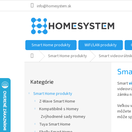
Prejsť
info@homesystem.sk
na
obsah
Smart Home produkty
WiFi/LAN produkty
Domov
Smart Home produkty
Smart videovrátni
B
Sma
o
Preskočiť
č
Kategórie
kategórie
Smart
v
n
videovrá
ý
Smart Home produkty
zámku n
p
Z-Wave Smart Home
a
Veľkou v
Kompatibilné s Homey
n
môžete p
e
Zvýhodnené sady Homey
môže spu
l
Tuya Smart Home