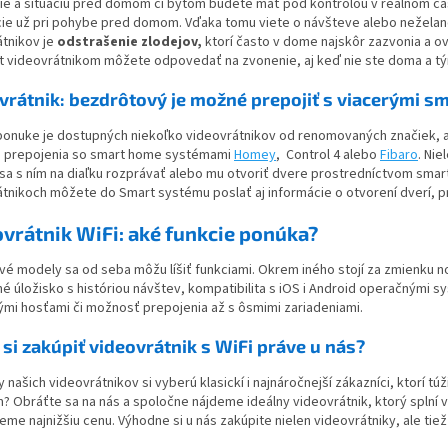
ie a situáciu pred domom či bytom budete mať pod kontrolou v reálnom čas
ácie už pri pohybe pred domom. Vďaka tomu viete o návšteve alebo nežela
átnikov je
odstrašenie zlodejov,
ktorí často v dome najskôr zazvonia a ov
t videovrátnikom môžete odpovedať na zvonenie, aj keď nie ste doma a tý
vrátnik: bezdrôtový je možné prepojiť s viacerými 
ponuke je dostupných niekoľko videovrátnikov od renomovaných značiek, ak
u prepojenia so smart home systémami
Homey
, Control 4 alebo
Fibaro
. Nie
a s ním na diaľku rozprávať alebo mu otvoriť dvere prostredníctvom smartf
tnikoch môžete do Smart systému poslať aj informácie o otvorení dverí, pr
vrátnik WiFi: aké funkcie ponúka?
vé modely sa od seba môžu líšiť funkciami. Okrem iného stojí za zmienku no
é úložisko s históriou návštev, kompatibilita s iOS i Android operačnými 
ými hosťami či možnosť prepojenia až s ôsmimi zariadeniami.
 si zakúpiť videovrátnik s WiFi práve u nás?
 našich videovrátnikov si vyberú klasickí i najnáročnejší zákazníci, ktorí túž
? Obráťte sa na nás a spoločne nájdeme ideálny videovrátnik, ktorý splní
eme najnižšiu cenu. Výhodne si u nás zakúpite nielen videovrátniky, ale tie