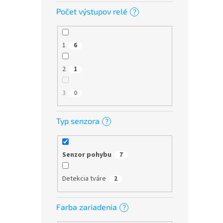
Počet výstupov relé
?
1
6
2
1
3
0
Typ senzora
?
Senzor pohybu
7
Detekcia tváre
2
Farba zariadenia
?