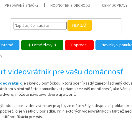
PREDÁVANÉ ZNAČKY
HODNOTENIE OBCHODU
CENY DOPRAVY
HĽADAŤ
Ostatné
☀️ Letné zľavy ☀️
Dopredaj
Novinky v ponuk
ky
rt videovrátnik pre vašu domácnosť
ideovrátnik
je skvelou pomôckou, ktorú ocení každý zaneprázdnený človek
tnikom s nimi môžete komunikovať priamo cez váš mobil hneď, ako Vám zazv
a dvere, môžete návšteve dvere aj otvoriť.
ýhodou smart videovrátnikov je aj to, že máte vždy k dispozícií pohľad p
ozrieť, či je všetko v poriadku. Pri niektorých videovrátnikoch taktiež n
stiť notifikáciu pre Vás.