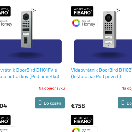
vrátnik DoorBird D1101FV s
Videovrátnik DoorBird D110
kou odtlačkov (Pod omietku)
(Inštalácia: Pod povrch)
Na objednávku
Na ob
Do košíka
Do
204
€758