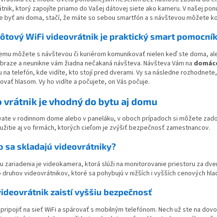
v
tnik, ktorý zapojíte priamo do Vašej dátovej siete ako kameru. V našej pon
k
e byť ani doma, stačí, že máte so sebou smartfón a s návštevou môžete 
y
v
ôtový WiFi videovrátnik je praktický smart pomocní
ý
p
emu môžete s návštevou či kuriérom komunikovať nielen keď ste doma, ale
i
obraze a neunikne vám žiadna nečakaná návšteva. Návšteva Vám na
domáce
s
iu na telefón, kde vidíte, kto stojí pred dverami. Vy sa následne rozhodnet
u
vať hlasom. Vy ho vidíte a počujete, on Vás počuje.
 vrátnik je vhodný do bytu aj domu
ývate v rodinnom dome alebo v paneláku, v oboch prípadoch si môžete zado
užitie aj vo firmách, ktorých cieľom je zvýšiť bezpečnosť zamestnancov.
o sa skladajú videovrátniky?
 zariadenia je videokamera, ktorá slúži na monitorovanie priestoru za dve
 druhov videovrátnikov, ktoré sa pohybujú v nižších i vyšších cenových hla
videovrátnik zaistí vyššiu bezpečnosť
 pripojiť na sieť WiFi a spárovať s mobilným telefónom. Nech už ste na dov