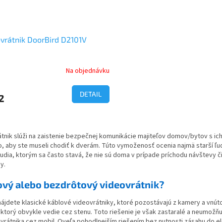
vrátnik DoorBird D2101V
Na objednávku
DETAIL
2
O
v
tnik slúži na zaistenie bezpečnej komunikácie majiteľov domov/bytov s ic
l
, aby ste museli chodiť k dverám. Túto vymoženosť ocenia najmä starší ľud
á
ľudia, ktorým sa často stavá, že nie sú doma v prípade príchodu návštevy či 
d
y.
a
c
ový alebo bezdrôtový videovrátnik?
i
e
nájdete klasické káblové videovrátniky, ktoré pozostávajú z kamery a vnú
p
ktorý obvykle vedie cez stenu. Toto riešenie je však zastaralé a neumožňu
r
vrátnika cez mobil. Oveľa pohodlnejším riešením bez nutnosti zásahu do el