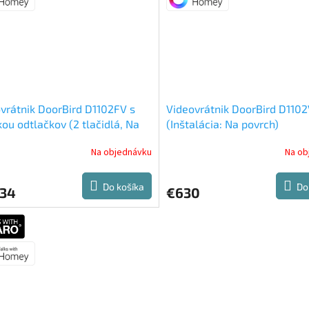
vrátnik DoorBird D1102FV s
Videovrátnik DoorBird D110
kou odtlačkov (2 tlačidlá, Na
(Inštalácia: Na povrch)
ku)
Na objednávku
Na ob
Do košíka
Do
034
€630