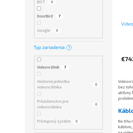
BOT
0
DoorBird
7
Video
Google
0
Typ zariadenia
?
€74
Videovrátnik
7
Vnútorná jednotka
Videovrá
0
videovrátnika
bez toho
aktívny 
problém
Príslušenstvo pre
0
videovrátnika
Kábl
Na trhu 
Prístupový systém
0
káblom, 
na video