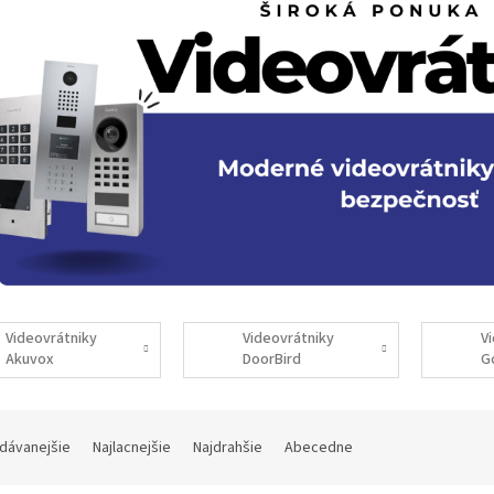
Videovrátniky
Videovrátniky
V
Akuvox
DoorBird
G
dávanejšie
Najlacnejšie
Najdrahšie
Abecedne