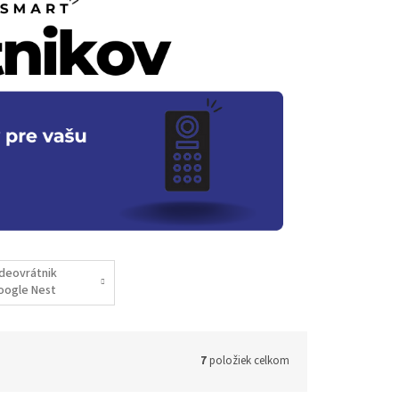
ideovrátnik
oogle Nest
7
položiek celkom