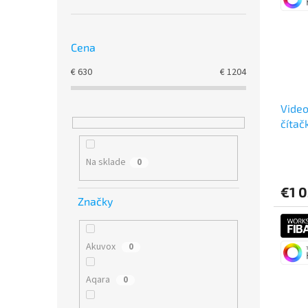
Cena
€
630
€
1204
Video
čítač
omiet
Na sklade
0
€1 
Značky
Akuvox
0
Aqara
0