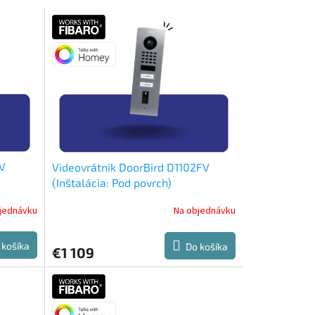
2V
Videovrátnik DoorBird D1102FV
(Inštalácia: Pod povrch)
jednávku
Na objednávku
 košíka
Do košíka
€1 109