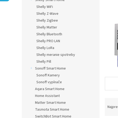
Shelly Smart Home
Shelly WiFi
Shelly Z-Wave
Shelly Zigbee
Shelly Matter
Shelly Bluetooth
Shelly PRO LAN
Shelly LoRa
Shelly meranie spotreby
Shelly Pill
Sonoff Smart Home
Sonoff Kamery
Sonoff vypínače
Aqara Smart Home
Home Assistant
R
Matter Smart Home
a
Najpre
Tasmota Smart Home
d
SwitchBot Smart Home
e