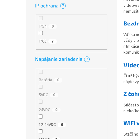
IP ochrana
videovrá
?
nemusít
Bezdr
IP54
0
Vďaka n
vždy v 
IP65
7
ntifikác
komuniko
Napájanie zariadenia
?
Video
Či už b
Batéria
0
nájde vy
Z čoh
5VDC
0
Súčasťou
24VDC
0
niekoľko
WiFi 
12-24VDC
6
Stačí ho