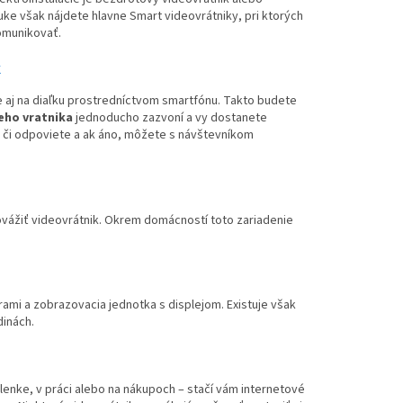
uke však nájdete hlavne Smart videovrátniky, pri ktorých
komunikovať.
k
 aj na diaľku prostredníctvom smartfónu. Takto budete
ho vratnika
jednoducho zazvoní a vy dostanete
e, či odpoviete a ak áno, môžete s návštevníkom
vážiť videovrátnik. Okrem domácností toto zariadenie
rami a zobrazovacia jednotka s displejom. Existuje však
dinách.
olenke, v práci alebo na nákupoch – stačí vám internetové