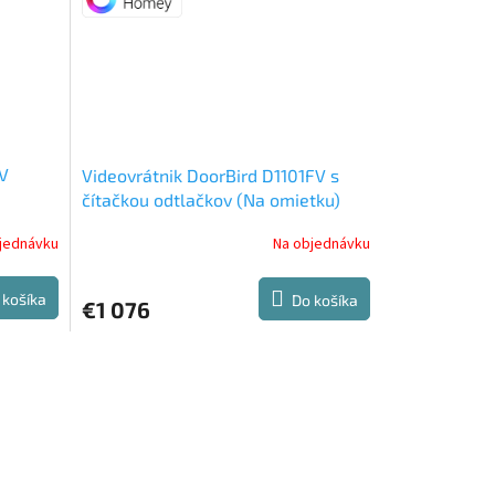
2V
Videovrátnik DoorBird D1101FV s
čítačkou odtlačkov (Na omietku)
jednávku
Na objednávku
 košíka
Do košíka
€1 076