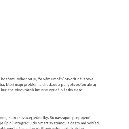
h hosťami. Výhodou je, že vám umožní otvoriť návšteve
ia, ktorí majú problém s chôdzou a pohyblivosťou ale aj
kuriéra. Vieovrátnik luxusne vyrieši všetky tieto
tornej zobrazovacej jednotky. Sú navzájom prepojené
je úplnú integráciu do Smart systémov a často ani pohľad
ektroinštalácie je bezdrôtový videovrátnik alebo