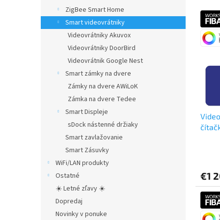
V
n
ZigBee Smart Home
ý
i
Smart videovrátniky
p
e
Videovrátniky Akuvox
i
p
Videovrátniky DoorBird
s
r
Videovrátnik Google Nest
p
o
Smart zámky na dvere
r
d
o
u
Zámky na dvere AWiLoK
d
k
Zámka na dvere Tedee
u
t
Smart Displeje
Video
k
o
sDock nástenné držiaky
čítač
t
v
Smart zavlažovanie
o
v
Smart Zásuvky
WiFi/LAN produkty
€1 
Ostatné
☀️ Letné zľavy ☀️
Dopredaj
Novinky v ponuke