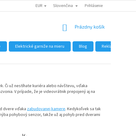
EUR
Slovenčina
DÔVODY NÁKUPU U NÁS
AKO NAKUPOVAŤ
Prihlásenie
VEĽKOOBCHOD
NÁKUPNÝ
Prázdny košík
KOŠÍK
e
Elektrické garniže na mieru
Blog
Reklamácie a vráte
. Či už nestíhate kuriéra alebo návštevu, vďaka
onia. V prípade, že je videovrátnik prepojený aj na
red dvere vďaka
zabudovanej kamere
. Kedykoľvek sa tak
echýba pohybový senzor, takže už aj pohyb pred dverami