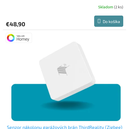
Skladom
(2 ks)
Do košíka
€48,90
Senzor nákolonu garážových brán ThirdReality (Zigbee)