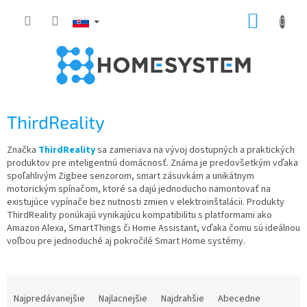
Prejsť
NÁKUP
na
obsah
KOŠÍK
ThirdReality
Značka
ThirdReality
sa zameriava na vývoj dostupných a praktických
produktov pre inteligentnú domácnosť. Známa je predovšetkým vďaka
spoľahlivým Zigbee senzorom, smart zásuvkám a unikátnym
motorickým spínačom, ktoré sa dajú jednoducho namontovať na
existujúce vypínače bez nutnosti zmien v elektroinštalácii. Produkty
ThirdReality ponúkajú vynikajúcu kompatibilitu s platformami ako
Amazon Alexa, SmartThings či Home Assistant, vďaka čomu sú ideálnou
voľbou pre jednoduché aj pokročilé Smart Home systémy.
R
a
Najpredávanejšie
Najlacnejšie
Najdrahšie
Abecedne