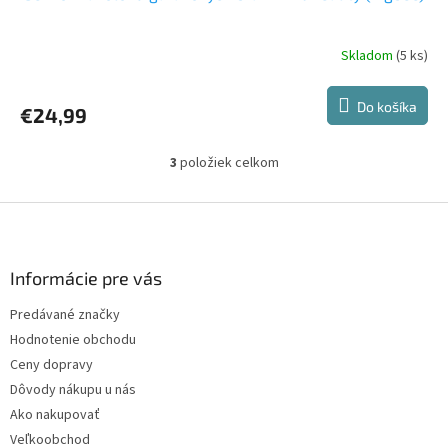
Skladom
(5 ks)
Do košíka
€24,99
3
položiek celkom
O
v
l
Z
á
á
d
p
a
ä
Informácie pre vás
c
t
i
Predávané značky
i
e
Hodnotenie obchodu
p
e
r
Ceny dopravy
v
Dôvody nákupu u nás
k
Ako nakupovať
y
v
Veľkoobchod