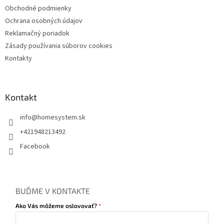
ý
Obchodné podmienky
p
Ochrana osobných údajov
i
s
Reklamačný poriadok
u
Zásady používania súborov cookies
Kontakty
Kontakt
info
@
homesystem.sk
+421948213492
Facebook
BUĎME V KONTAKTE
Ako Vás môžeme oslovovať?