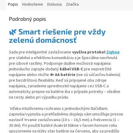
Popis
Hodnotenie
Diskusia
Značka
Podrobný popis
🌿 Smart riešenie pre vždy
zelenú domácnosť
Sada pre inteligentné zavlažovanie
využíva protokol
Zigbee
pre stabilnú a efektívnu komunikáciu a je špeciálne navrhnutá
pre izbové rastliny. Podporuje duálne možnosti napájania:
jednoducho zapojte dodaný
kábel USB-C
pre nepretržité
napájanie alebo vložte
4× AA batérie
(nie sú súčasťou balenia)
pre bezdrôtovú flexibilitu. Keď sú pripojené oba zdroje
napájania, zariadenie uprednostní napájanie cez USB-C a
automaticky prepne na batérie iba v prípade potreby – ideálne
na cesty alebo pri výpadku prúdu.
Vďaka intuitívnemu rozhraniu s jednoduchými tlačidlami
zapnutia/vypnutia a prehľadnému displeju vám umožňuje presne
nastaviť trvanie zavlažovania (10 s – 16,5 min) a frekvenciu (1 –
30 dní). Pri použití batérií dvakrát blikne v ľavom hornom rohu
upozornenie na nízky stav batérie na červeno, aby sa predišlo