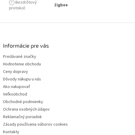
?
Bezdrôtový
Zigbee
protokol
:
Z
á
p
ä
Informácie pre vás
t
Predávané značky
i
Hodnotenie obchodu
e
Ceny dopravy
Dôvody nákupu u nás
Ako nakupovať
Veľkoobchod
Obchodné podmienky
Ochrana osobných údajov
Reklamačný poriadok
Zásady používania súborov cookies
Kontakty