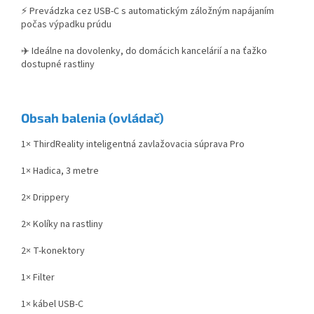
⚡ Prevádzka cez USB-C s automatickým záložným napájaním
počas výpadku prúdu
✈️ Ideálne na dovolenky, do domácich kancelárií a na ťažko
dostupné rastliny
Obsah balenia (ovládač)
1× ThirdReality inteligentná zavlažovacia súprava Pro
1× Hadica, 3 metre
2× Drippery
2× Kolíky na rastliny
2× T-konektory
1× Filter
1× kábel USB-C