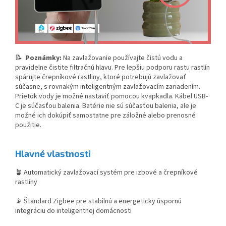
📝
Poznámky:
Na zavlažovanie používajte čistú vodu a
pravidelne čistite filtračnú hlavu. Pre lepšiu podporu rastu rastlín
spárujte črepníkové rastliny, ktoré potrebujú zavlažovať
súčasne, s rovnakým inteligentným zavlažovacím zariadením.
Prietok vody je možné nastaviť pomocou kvapkadla. Kábel USB-
C je súčasťou balenia. Batérie nie sú súčasťou balenia, ale je
možné ich dokúpiť samostatne pre záložné alebo prenosné
použitie.
Hla
vné vlast
nosti
🪴 Automatický zavlažovací systém pre izbové a črepníkové
rastliny
📡 Štandard Zigbee pre stabilnú a energeticky úspornú
integráciu do inteligentnej domácnosti