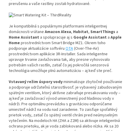
prerušeniu a vaše rastliny zostali hydratované.
Je kompatibilná s populárnymi platformami inteligentnej
domácnosti vrátane
Amazon Alexa
,
Hubitat
,
SmartThings
a
Home Assistant
a spolupracuje aj s
Google Assistant
a
Apple
Home
prostredníctvom Smart Bridge MZ1.
Okrem toho
podporuje aktualizácie softvéru
OTA
(Over-The-Air)
prostredníctvom aplikácie 3R-Installer.
Sada inteligentne
upravuje trvanie zavlažovania tak, aby presne vyhovovalo
potrebám vašich rastlín, zatiaľ čo jej pokročilá senzorová
technológia umožňuje plnú automatizáciu – aj keď ste preč.
Vstavaný režim úspory vody
minimalizuje zbytočné používanie
a podporuje udržateľnú starostlivosť.
je vybavený zabudovaným
spätným ventilom, ktorý aktívne zabraňuje presakovaniu vody –
aj keď je zavlažovací vývod umiestnený pod hladinou vody v
nádrži. Pre optimálnu prevádzku s gravitáciou odporúčame
umiestniť nádrž na vodu nad zariadenie. To zaisťuje spoľahlivý
prietok vody, zatiaľ čo spätný ventil chráni pred neúmyselným
vytečením. Na modeloch HA (ZHA a Z2M) sa aktivuje inteligentná
ochrana prietoku, ak je voda zablokovaná alebo nízka. Ak sa 20