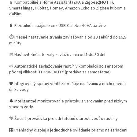
📱 Kompatibilné s Home Assistant (ZHA a Zigbee2MQTT),
SmartThings, Hubitat, Homey, Amazon Echo so Zigbee hubom a
ďalšími
🔋 Flexibilné napájanie cez USB-C alebo 4× AA batérie
⏱️ Presné nastavenie trvania zavlažovania od 10 sekúnd do 16,5
minúty
📅 Nastaviteľné intervaly zavlažovania od 1 do 30 dní
🌱 Automatické zavlažovanie rastlín v kombinácii so senzorom
pôdnej vlhkosti THIRDREALITY (predáva sa samostatne)
🛡️ Integrovaný spätný ventil zabraňuje nasávaniu a nechcenému
úniku vody
🔔 Inteligentné monitorovanie prietoku s varovaním pred nízkym
stavom vody
💚 Šetrná prevádzka pre udržateľnú starostlivosť o rastliny
🎛️ Prehľadný displej a jednoduché ovládanie priamo na zariadení