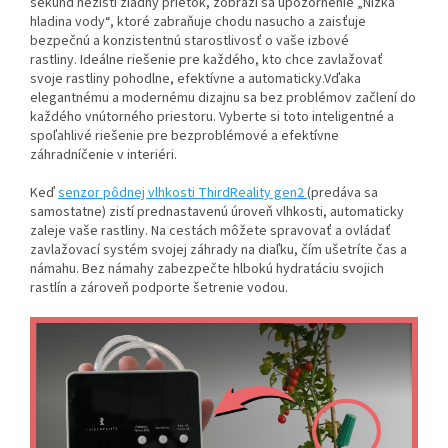
sekúnd nezistí žiadny prietok, zobrazí sa upozornenie „Nízka
hladina vody“, ktoré zabraňuje chodu nasucho a zaisťuje
bezpečnú a konzistentnú starostlivosť o vaše izbové
rastliny.
Ideálne riešenie pre každého, kto chce zavlažovať
svoje rastliny pohodlne, efektívne a automaticky.
Vďaka
elegantnému a modernému dizajnu sa bez problémov začlení do
každého vnútorného priestoru. Vyberte si toto inteligentné a
spoľahlivé riešenie pre bezproblémové a efektívne
záhradníčenie v interiéri.
Keď
senzor pôdnej vlhkosti ThirdReality gen2
(predáva sa
samostatne) zistí prednastavenú úroveň vlhkosti, automaticky
zaleje vaše rastliny. Na cestách môžete spravovať a ovládať
zavlažovací systém svojej záhrady na diaľku, čím ušetríte čas a
námahu. Bez námahy zabezpečte hlbokú hydratáciu svojich
rastlín a zároveň podporte šetrenie vodou.