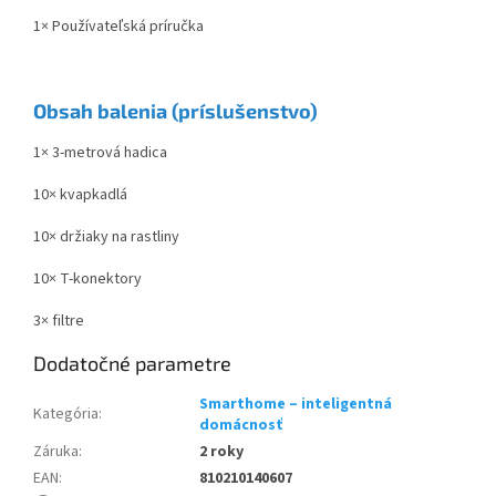
1× Používateľská príručka
Obsah balenia (príslušenstvo)
1× 3-metrová hadica
10× kvapkadlá
10× držiaky na rastliny
10× T-konektory
3× filtre
Dodatočné parametre
Smarthome – inteligentná
Kategória
:
domácnosť
Záruka
:
2 roky
EAN
:
810210140607