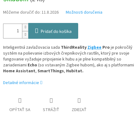
cena:
Môžeme doručiť do:
11.8.2026
Možnosti doručenia
Pridať do košíka
Inteligentná zavlažovacia sada
ThirdReality
Zigbee
Pro
je pokročilý
systém na polievanie izbových črepníkových rastlín, ktorý pre svoje
fungovanie vyžaduje pripojenie k hubu a je plne kompatibilný so
zariadeniami
Echo
(so vstavaným Zigbee hubom), ako aj s platformami
Home Assistant
,
SmartThings
,
Hubitat.
Detailné informácie
OPÝTAŤ SA
STRÁŽIŤ
ZDIEĽAŤ