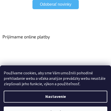
Odoberať novinky
Prijímame online platby
Viac o Smart Home
I Elektrické garniže
Používame cookies, aby sme Vám umožnili pohodlné
prehliadanie webu a vďaka analýze prevádzky webu neustále
zlepšovali jeho funkcie, výkon a použiteľnosť.
Vytvoril Shoptet
Nastavenie
Copyright 2026
HomeSystem.sk
. Všetky práva vyhradené.
Upraviť