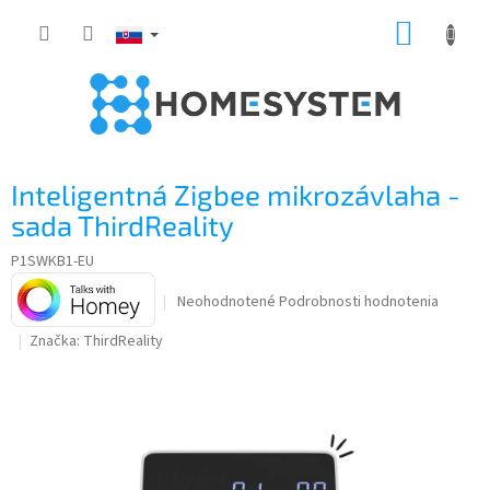
Prejsť
NÁKUP
na
obsah
KOŠÍK
Inteligentná Zigbee mikrozávlaha -
sada ThirdReality
P1SWKB1-EU
Priemerné
Neohodnotené
Podrobnosti hodnotenia
hodnotenie
Značka:
ThirdReality
produktu
je
0,0
z
5
hviezdičiek.