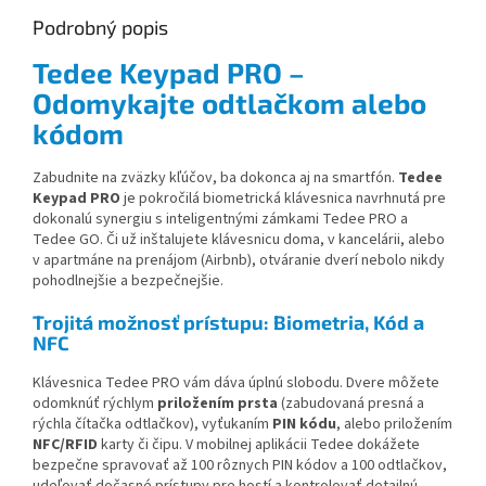
Podrobný popis
Tedee Keypad PRO –
Odomykajte odtlačkom alebo
kódom
Zabudnite na zväzky kľúčov, ba dokonca aj na smartfón.
Tedee
Keypad PRO
je pokročilá biometrická klávesnica navrhnutá pre
dokonalú synergiu s inteligentnými zámkami Tedee PRO a
Tedee GO. Či už inštalujete klávesnicu doma, v kancelárii, alebo
v apartmáne na prenájom (Airbnb), otváranie dverí nebolo nikdy
pohodlnejšie a bezpečnejšie.
Trojitá možnosť prístupu: Biometria, Kód a
NFC
Klávesnica Tedee PRO vám dáva úplnú slobodu. Dvere môžete
odomknúť rýchlym
priložením prsta
(zabudovaná presná a
rýchla čítačka odtlačkov), vyťukaním
PIN kódu
, alebo priložením
NFC/RFID
karty či čipu. V mobilnej aplikácii Tedee dokážete
bezpečne spravovať až 100 rôznych PIN kódov a 100 odtlačkov,
udeľovať dočasné prístupy pre hostí a kontrolovať detailnú