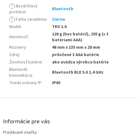
?
Bezdrôtový
Bluetooth
protokol
:
?
Farba zariadenia
:
Cierna
Model
:
TKV 1.0
120 g (bez batérií), 155 g (s 3
Hmotnosť
:
batériami AAA)
Rozmery
:
48 mm x 135 mm x 28 mm
Zdroj
:
priložené 3 AAA batérie
Životnosť batérie
:
ako uvádza výrobca batérie
Bluetooth
Bluetooth BLE 5.0 2,4 GHz
komunikácia
:
Trieda ochrany IP
:
IP65
Z
á
p
ä
Informácie pre vás
t
Predávané značky
i