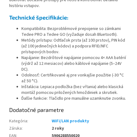
históriu vstupov.
Technické špecifikácie:
Kompatibilita: Bezproblémové prepojenie so zámkami
Tedee PRO a Tedee GO (vyžaduje dosah Bluetooth).
Metódy prístupu: Odtlačok prsta (až 100 prstov), PIN kód
(až 100 jedinečných kódov) a podpora RFID/NFC
prístupových bodov.
Napájanie: Bezdrôtové napájanie pomocou 4× AAA batérií
(výdrž až 12 mesiacov) alebo káblové napájanie (5–24V
DC).
Odolnosť: Certifikované aj pre vonkajšie použitie (-30 °C
až 50 °C).
Inštalácia: Lepiaca podložka (bez vŕtania) alebo klasická
montáž pomocou priložených hmoždiniek a skrutiek.
Ďalšie funkcie: Tlačidlo pre manuálne uzamknutie zvonku.
Dodatočné parametre
Kategória
:
WiFi/LAN produkty
Záruka
:
2 roky
EAN
:
5906288550020