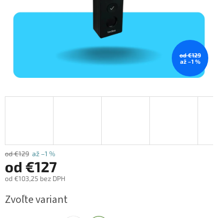
od €129
až –1 %
od €129
až –1 %
od
€127
od
€103,25
bez DPH
Jednotková
Zvoľte variant
cena: