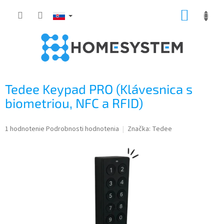
Prejsť
NÁKUP
na
obsah
KOŠÍK
Tedee Keypad PRO (Klávesnica s
biometriou, NFC a RFID)
Priemerné
1 hodnotenie
Podrobnosti hodnotenia
Značka:
Tedee
hodnotenie
produktu
je
5,0
z
5
hviezdičiek.