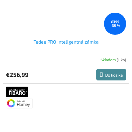
€399
–35 %
Tedee PRO Inteligentná zámka
Skladom
(1 ks)
Priemerné
hodnotenie
produktu
€256,99
Do košíka
je
5,0
z
5
hviezdičiek.