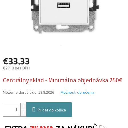
€33,33
€27,10 bez DPH
Jednotková
Centrálny sklad - Minimálna objednávka 250€
cena:
Môžeme doručiť do:
18.8.2026
Možnosti doručenia
Pridať do košíka