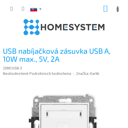
Prejsť
NÁKUP
na
obsah
KOŠÍK
USB nabíjačková zásuvka USB A,
10W max., 5V, 2A
25MCUSB-3
Priemerné
Neohodnotené
Podrobnosti hodnotenia
Značka:
Karlik
hodnotenie
produktu
je
0,0
z
5
hviezdičiek.