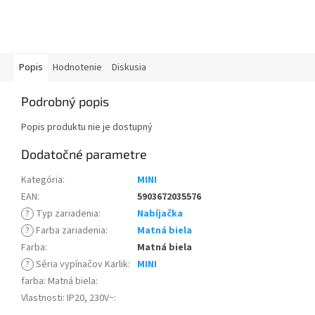
Popis
Hodnotenie
Diskusia
Podrobný popis
Popis produktu nie je dostupný
Dodatočné parametre
Kategória
:
MINI
EAN
:
5903672035576
?
Typ zariadenia
:
Nabíjačka
?
Farba zariadenia
:
Matná biela
Farba
:
Matná biela
?
Séria vypínačov Karlik
:
MINI
farba: Matná biela
:
Vlastnosti: IP20, 230V~
: