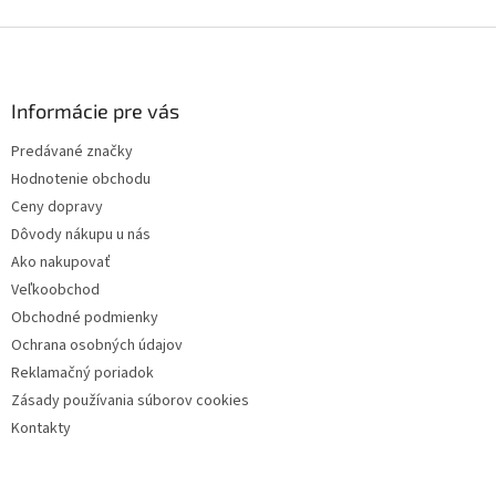
Z
á
p
ä
Informácie pre vás
t
Predávané značky
i
Hodnotenie obchodu
e
Ceny dopravy
Dôvody nákupu u nás
Ako nakupovať
Veľkoobchod
Obchodné podmienky
Ochrana osobných údajov
Reklamačný poriadok
Zásady používania súborov cookies
Kontakty