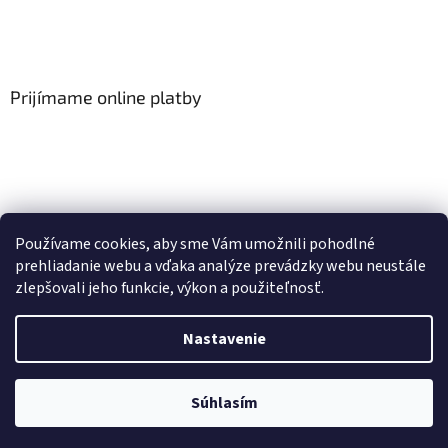
Prijímame online platby
Viac o Smart Home
I Elektrické garniže
Používame cookies, aby sme Vám umožnili pohodlné
prehliadanie webu a vďaka analýze prevádzky webu neustále
zlepšovali jeho funkcie, výkon a použiteľnosť.
Vytvoril Shoptet
Nastavenie
Copyright 2026
HomeSystem.sk
. Všetky práva vyhradené.
Upraviť
Súhlasím
nastavenie cookies