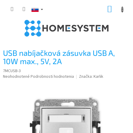
Prejsť
NÁKUP
na
obsah
KOŠÍK
USB nabíjačková zásuvka USB A,
10W max., 5V, 2A
7MCUSB-3
Priemerné
Neohodnotené
Podrobnosti hodnotenia
Značka:
Karlik
hodnotenie
produktu
je
0,0
z
5
hviezdičiek.