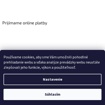
Prijímame online platby
Viac o Smart Home
I Elektrické garniže
Používame cookies, aby sme Vám umožnili pohodlné
prehliadanie webu a vďaka analýze prevádzky webu neustále
zlepšovali jeho funkcie, výkon a použiteľnosť.
Vytvoril Shoptet
Nastavenie
Copyright 2026
HomeSystem.sk
. Všetky práva vyhradené.
Upraviť
Súhlasím
nastavenie cookies