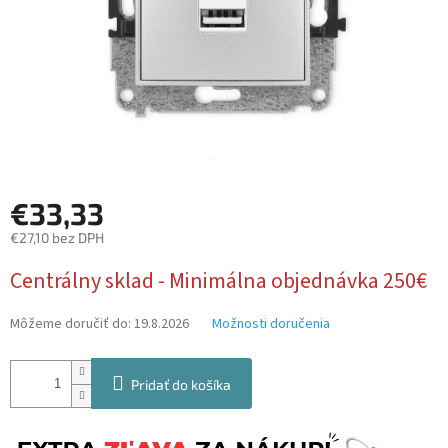
€33,33
€27,10 bez DPH
Jednotková
Centrálny sklad - Minimálna objednávka 250€
cena:
Môžeme doručiť do:
19.8.2026
Možnosti doručenia
Pridať do košíka