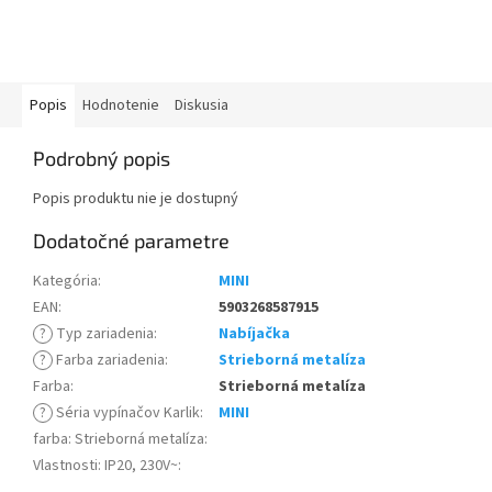
Popis
Hodnotenie
Diskusia
Podrobný popis
Popis produktu nie je dostupný
Dodatočné parametre
Kategória
:
MINI
EAN
:
5903268587915
?
Typ zariadenia
:
Nabíjačka
?
Farba zariadenia
:
Strieborná metalíza
Farba
:
Strieborná metalíza
?
Séria vypínačov Karlik
:
MINI
farba: Strieborná metalíza
:
Vlastnosti: IP20, 230V~
: