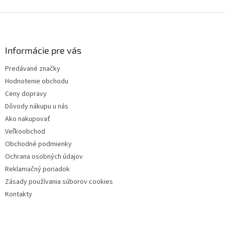
Z
á
p
ä
Informácie pre vás
t
Predávané značky
i
Hodnotenie obchodu
e
Ceny dopravy
Dôvody nákupu u nás
Ako nakupovať
Veľkoobchod
Obchodné podmienky
Ochrana osobných údajov
Reklamačný poriadok
Zásady používania súborov cookies
Kontakty