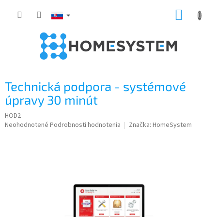
Prejsť
NÁKUP
na
obsah
KOŠÍK
Technická podpora - systémové
úpravy 30 minút
HOD2
Priemerné
Neohodnotené
Podrobnosti hodnotenia
Značka:
HomeSystem
hodnotenie
produktu
je
0,0
z
5
hviezdičiek.