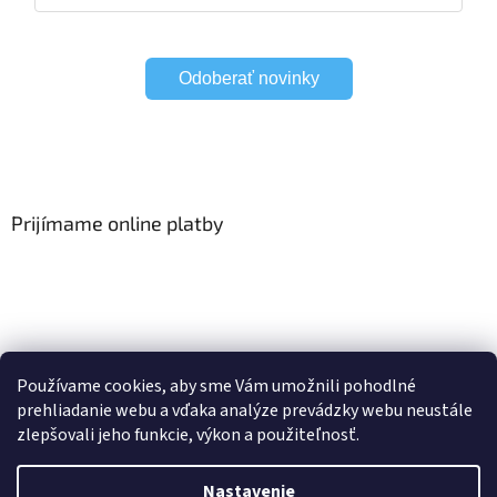
Odoberať novinky
Prijímame online platby
Viac o Smart Home
I Elektrické garniže
Používame cookies, aby sme Vám umožnili pohodlné
prehliadanie webu a vďaka analýze prevádzky webu neustále
zlepšovali jeho funkcie, výkon a použiteľnosť.
Vytvoril Shoptet
Nastavenie