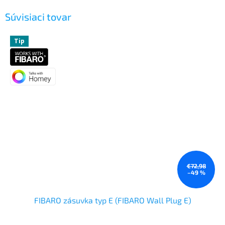
Súvisiaci tovar
Tip
€72,98
–49 %
FIBARO zásuvka typ E (FIBARO Wall Plug E)