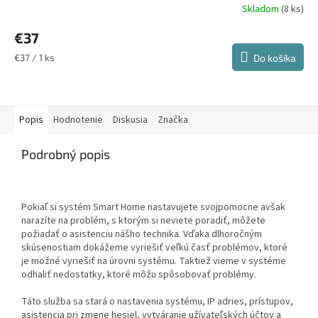
Skladom
(8 ks)
Priemerné
hodnotenie
€37
produktu
je
Jednotková
€37 / 1 ks
Do košíka
4,8
cena:
z
5
hviezdičiek.
Popis
Hodnotenie
Diskusia
Značka
Podrobný popis
Pokiaľ si systém Smart Home nastavujete svojpomocne avšak
narazíte na problém, s ktorým si neviete poradiť, môžete
požiadať o asistenciu nášho technika. Vďaka dlhoročným
skúsenostiam dokážeme vyriešiť veľkú časť problémov, ktoré
je možné vyriešiť na úrovni systému. Taktiež vieme v systéme
odhaliť nedostatky, ktoré môžu spôsobovať problémy.
Táto služba sa stará o nastavenia systému, IP adries, prístupov,
asistencia pri zmene hesiel, vytváranie užívateľských účtov a