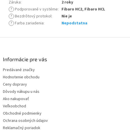
Záruka
:
2 roky
?
Podporované v systéme
:
Fibaro HC2, Fibaro HCL
?
Bezdrôtový protokol
:
Nie je
?
Farba zariadenia
:
Nepodstatna
Z
á
p
ä
Informácie pre vás
t
Predávané značky
i
Hodnotenie obchodu
e
Ceny dopravy
Dôvody nákupu u nás
Ako nakupovať
Veľkoobchod
Obchodné podmienky
Ochrana osobných údajov
Reklamačný poriadok