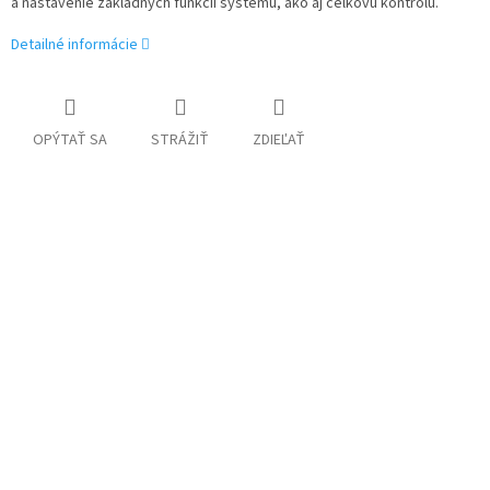
a nastavenie základných funkcií systému, ako aj celkovú kontrolu.
Detailné informácie
OPÝTAŤ SA
STRÁŽIŤ
ZDIEĽAŤ