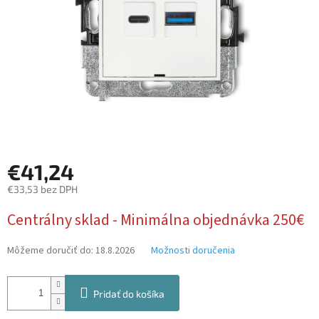
€41,24
€33,53 bez DPH
Jednotková
Centrálny sklad - Minimálna objednávka 250€
cena:
Môžeme doručiť do:
18.8.2026
Možnosti doručenia
Pridať do košíka