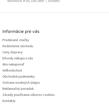
Vlastnosti: IP20, 100-240V ~, 50/60Hz
:
Z
á
p
ä
Informácie pre vás
t
Predávané značky
i
Hodnotenie obchodu
e
Ceny dopravy
Dôvody nákupu u nás
Ako nakupovať
Veľkoobchod
Obchodné podmienky
Ochrana osobných údajov
Reklamačný poriadok
Zásady používania súborov cookies
Kontakty