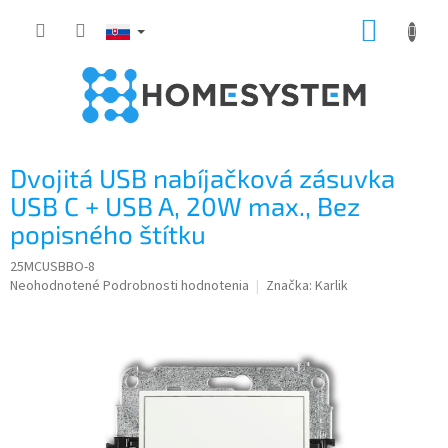
Prejsť
NÁKUP
na
obsah
KOŠÍK
Dvojitá USB nabíjačková zásuvka
USB C + USB A, 20W max., Bez
popisného štítku
25MCUSBBO-8
Priemerné
Neohodnotené
Podrobnosti hodnotenia
Značka:
Karlik
hodnotenie
produktu
je
0,0
z
5
hviezdičiek.