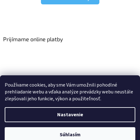
Prijímame online platby
Viac o Smart Home
I Elektrické garniže
Používame cookies, aby sme Vám umožnili pohodlné
prehliadanie webu a vďaka analýze prevádzky webu neustále
zlepšovali jeho funkcie, výkon a použiteľnosť.
Vytvoril Shoptet
Nastavenie
Copyright 2026
HomeSystem.sk
. Všetky práva vyhradené.
Upraviť
Súhlasím
nastavenie cookies