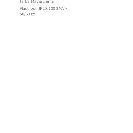
farba: Matná čierna
:
Vlastnosti: IP20, 100-240V ~,
50/60Hz
: