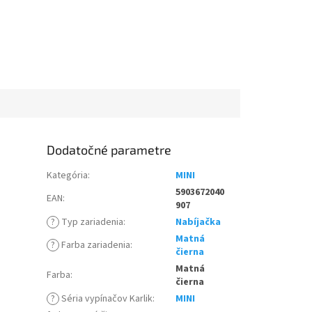
Dodatočné parametre
Kategória
:
MINI
5903672040
EAN
:
907
?
Typ zariadenia
:
Nabíjačka
Matná
?
Farba zariadenia
:
čierna
Matná
Farba
:
čierna
?
Séria vypínačov Karlik
:
MINI