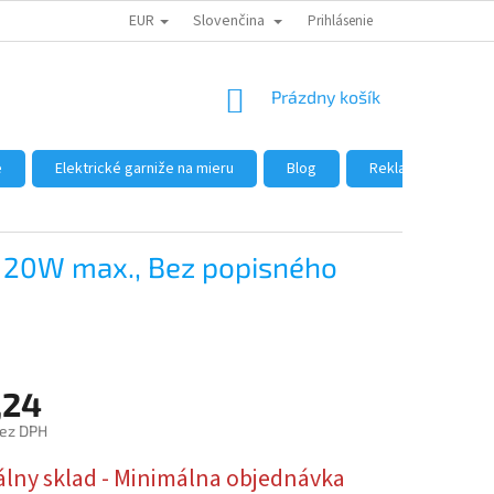
EUR
Slovenčina
DÔVODY NÁKUPU U NÁS
AKO NAKUPOVAŤ
Prihlásenie
VEĽKOOBCHOD
NÁKUPNÝ
Prázdny košík
KOŠÍK
e
Elektrické garniže na mieru
Blog
Reklamácie a vráte
, 20W max., Bez popisného
,24
bez DPH
ová
álny sklad - Minimálna objednávka