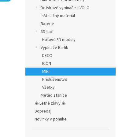
Bluetooth reproduktory
hviezdič
Dotykové vypínače LIVOLO
Inštalačný materiál
Batérie
3D tlač
Hotové 3D moduly
Vypínače Karlik
DECO
ICON
MINI
Príslušenstvo
Všetky
Meteo stanice
☀️ Letné zľavy ☀️
Dopredaj
Novinky v ponuke