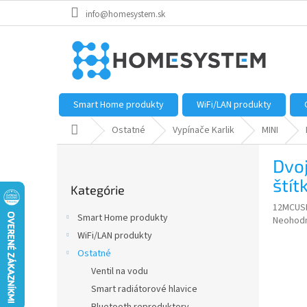
Prejsť
info@homesystem.sk
na
obsah
Smart Home produkty
WiFi/LAN produkty
Domov
Ostatné
Vypínače Karlik
MINI
B
Dvo
o
Preskočiť
č
štít
Kategórie
kategórie
n
12MCUS
ý
Smart Home produkty
Priemer
Neohod
p
hodnote
WiFi/LAN produkty
a
produkt
Ostatné
n
je
e
Ventil na vodu
0,0
z
l
Smart radiátorové hlavice
5