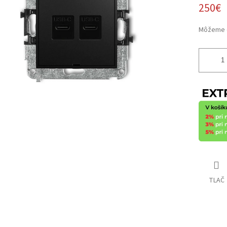
iek.
250€
Môžeme d
TLAČ