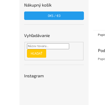
Nákupný košík
0
KS /
€0
Popi
Vyhľadávanie
Pod
HĽADAŤ
Popi
Instagram