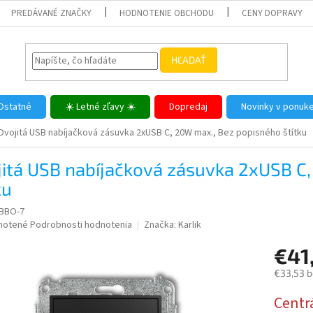
PREDÁVANÉ ZNAČKY
HODNOTENIE OBCHODU
CENY DOPRAVY
HĽADAŤ
Ostatné
☀️ Letné zľavy ☀️
Dopredaj
Novinky v ponuk
Dvojitá USB nabíjačková zásuvka 2xUSB C, 20W max., Bez popisného štítku
jitá USB nabíjačková zásuvka 2xUSB C
ku
BBO-7
né
notené
Podrobnosti hodnotenia
Značka:
Karlik
nie
€41
u
€33,53 
Jednotk
Centr
cena: