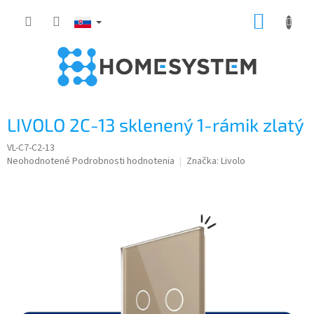
Prejsť
NÁKUP
na
obsah
KOŠÍK
LIVOLO 2C-13 sklenený 1-rámik zlatý
VL-C7-C2-13
Priemerné
Neohodnotené
Podrobnosti hodnotenia
Značka:
Livolo
hodnotenie
produktu
je
0,0
z
5
hviezdičiek.