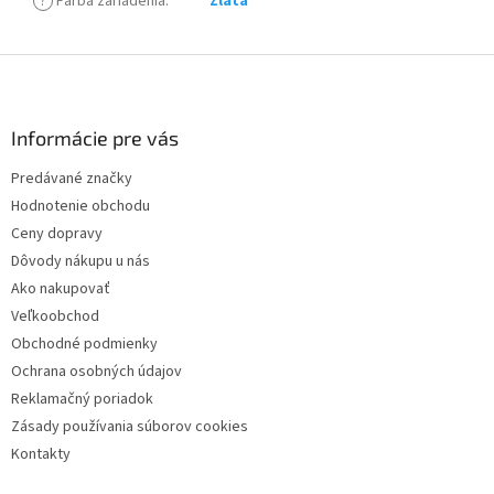
?
Farba zariadenia
:
Zlata
Z
á
p
ä
Informácie pre vás
t
Predávané značky
i
Hodnotenie obchodu
e
Ceny dopravy
Dôvody nákupu u nás
Ako nakupovať
Veľkoobchod
Obchodné podmienky
Ochrana osobných údajov
Reklamačný poriadok
Zásady používania súborov cookies
Kontakty