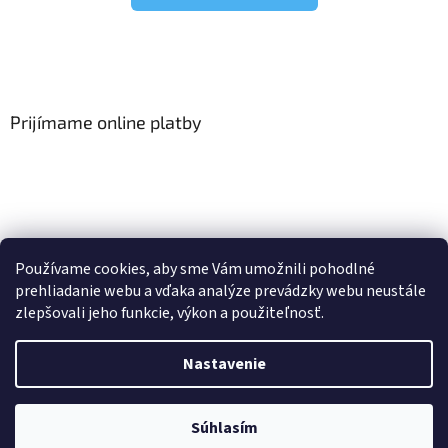
Prijímame online platby
Viac o Smart Home
I Elektrické garniže
Používame cookies, aby sme Vám umožnili pohodlné
prehliadanie webu a vďaka analýze prevádzky webu neustále
zlepšovali jeho funkcie, výkon a použiteľnosť.
Vytvoril Shoptet
Nastavenie
Copyright 2026
HomeSystem.sk
. Všetky práva vyhradené.
Upraviť
Súhlasím
nastavenie cookies