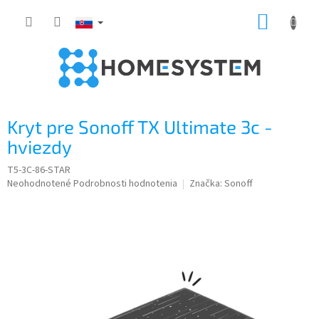
Prejsť
NÁKUP
na
obsah
KOŠÍK
Kryt pre Sonoff TX Ultimate 3c -
hviezdy
T5-3C-86-STAR
Priemerné
Neohodnotené
Podrobnosti hodnotenia
Značka:
Sonoff
hodnotenie
produktu
je
0,0
z
5
hviezdičiek.