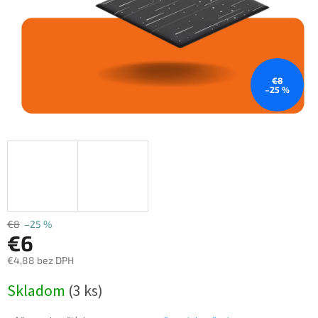
€8
–25 %
€8
–25 %
€6
€4,88 bez DPH
Jednotková
Skladom
(3 ks)
cena: