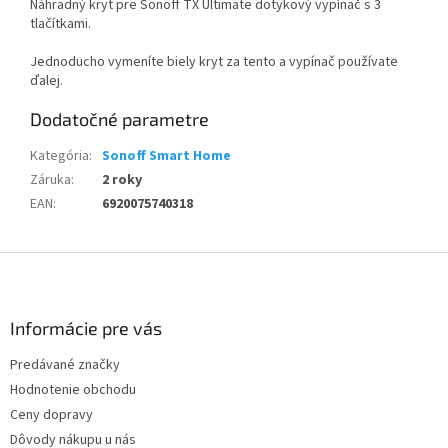
Náhradný kryt pre Sonoff TX Ultimate dotykový vypínač s 3
tlačítkami.
Jednoducho vymeníte biely kryt za tento a vypínač používate
ďalej.
Dodatočné parametre
Kategória
:
Sonoff Smart Home
Záruka
:
2 roky
EAN
:
6920075740318
Z
á
p
ä
Informácie pre vás
t
Predávané značky
i
Hodnotenie obchodu
e
Ceny dopravy
Dôvody nákupu u nás