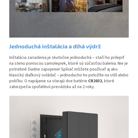
Jednoduchá inštalácia a dlhá výdrž
Inštalácia zariadenia je skutočne jednoduchá – stačí ho prilepiť
na stenu pomocou samolepiek, ktoré sú súčasťou balenia. Nie je
potrebné žiadne zapojenie! Spínač môžete používať aj ako
klasický diaľkový ovládač – jednoducho ho položíte na stôl alebo
poličku. O napájanie sa starajú dve batérie
CR2032
, ktoré
zabezpečia spoľahlivú prevádzku až na 2 roky.