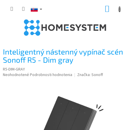
Prejsť
NÁKUP
na
obsah
KOŠÍK
Inteligentný nástenný vypínač scén
Sonoff R5 - Dim gray
R5-DIM-GRAY
Priemerné
Neohodnotené
Podrobnosti hodnotenia
Značka:
Sonoff
hodnotenie
produktu
je
0,0
z
5
hviezdičiek.