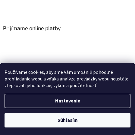
Prijímame online platby
Viac o Smart Home
I Elektrické garniže
Používame cookies, aby sme Vám umožnili pohodlné
prehliadanie webu a vďaka analýze prevádzky webu neustále
zlepšovali jeho funkcie, výkon a použiteľnosť.
Vytvoril Shoptet
Nastavenie
Copyright 2026
HomeSystem.sk
. Všetky práva vyhradené.
Upraviť
Súhlasím
nastavenie cookies