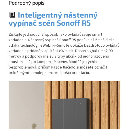
Podrobný popis
🔲
Inteligentný nástenný
vypínač scén Sonoff R5
Získajte jednoduchší spôsob, ako ovládať svoje smart
zariadenia. Nástenný vypínač Sonoff R5 ponúka až 6 tlačidiel a
vďaka technológii eWeLink-Remote dokáže bezdrôtovo ovládať
zariadenia pridané v aplikácii eWeLink. Dosah signálu je až 90
metrov a podporované sú 3 typy akcií – od jednorazového
spustenia až po komplexné scény. Montáž je rýchla a
bezproblémová, pričom každé tlačidlo si môžete označiť
priloženými samolepkami pre lepšiu orientáciu.