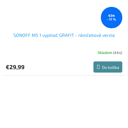
€34
–11 %
SONOFF M5 1 vypínač GRAFIT - rámčeková verzia
Skladom
(4 ks)
€29,99
Do košíka