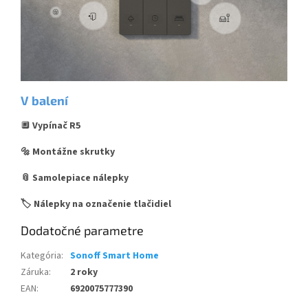
V balení
🔲
Vypínač R5
🔩 Montážne skrutky
📎 Samolepiace nálepky
🏷️ Nálepky na označenie tlačidiel
Dodatočné parametre
Kategória
:
Sonoff Smart Home
Záruka
:
2 roky
EAN
:
6920075777390