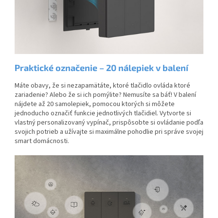
Praktické označenie – 20 nálepiek v balení
Máte obavy, že si nezapamätáte, ktoré tlačidlo ovláda ktoré
zariadenie? Alebo že si ich pomýlite? Nemusíte sa báť! V balení
nájdete až 20 samolepiek, pomocou ktorých si môžete
jednoducho označiť funkcie jednotlivých tlačidiel. Vytvorte si
vlastný personalizovaný vypínač, prispôsobte si ovládanie podľa
svojich potrieb a užívajte si maximálne pohodlie pri správe svojej
smart domácnosti.