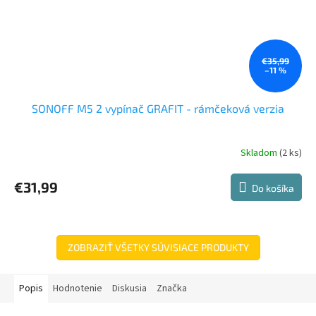
€35,99
–11 %
SONOFF M5 2 vypínač GRAFIT - rámčeková verzia
Skladom
(2 ks)
€31,99
Do košíka
ZOBRAZIŤ VŠETKY SÚVISIACE PRODUKTY
Popis
Hodnotenie
Diskusia
Značka