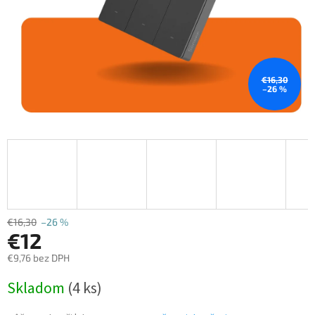
€16,30
–26 %
€16,30
–26 %
€12
€9,76 bez DPH
Jednotková
Skladom
(4 ks)
cena: