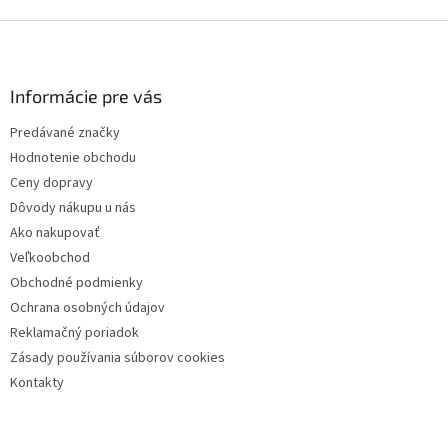
Z
á
p
ä
Informácie pre vás
t
Predávané značky
i
Hodnotenie obchodu
e
Ceny dopravy
Dôvody nákupu u nás
Ako nakupovať
Veľkoobchod
Obchodné podmienky
Ochrana osobných údajov
Reklamačný poriadok
Zásady používania súborov cookies
Kontakty