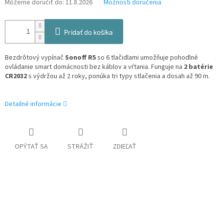
Môžeme doručiť do:
11.8.2026
Možnosti doručenia
Pridať do košíka
Bezdrôtový vypínač
Sonoff R5
so 6 tlačidlami umožňuje pohodlné
ovládanie smart domácnosti bez káblov a vŕtania. Funguje na
2 batérie
CR2032
s výdržou až 2 roky, ponúka tri typy stlačenia a dosah až 90 m.
Detailné informácie
OPÝTAŤ SA
STRÁŽIŤ
ZDIEĽAŤ