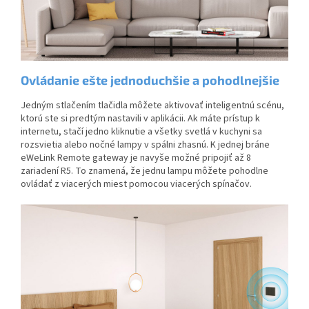
Ovládanie ešte jednoduchšie a pohodlnejšie
Jedným stlačením tlačidla môžete aktivovať inteligentnú scénu,
ktorú ste si predtým nastavili v aplikácii. Ak máte prístup k
internetu, stačí jedno kliknutie a všetky svetlá v kuchyni sa
rozsvietia alebo nočné lampy v spálni zhasnú. K jednej bráne
eWeLink Remote gateway je navyše možné pripojiť až 8
zariadení R5. To znamená, že jednu lampu môžete pohodlne
ovládať z viacerých miest pomocou viacerých spínačov.