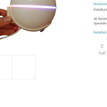
Možnosti
Položka 
3D tlačen
Upevnite 
Detailné 
TLAČ