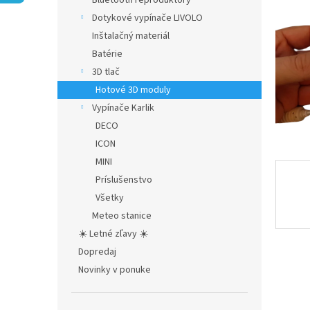
Bluetooth reproduktory
Dotykové vypínače LIVOLO
Inštalačný materiál
Batérie
3D tlač
Hotové 3D moduly
Vypínače Karlik
DECO
ICON
MINI
Príslušenstvo
Všetky
Meteo stanice
☀️ Letné zľavy ☀️
Dopredaj
Novinky v ponuke