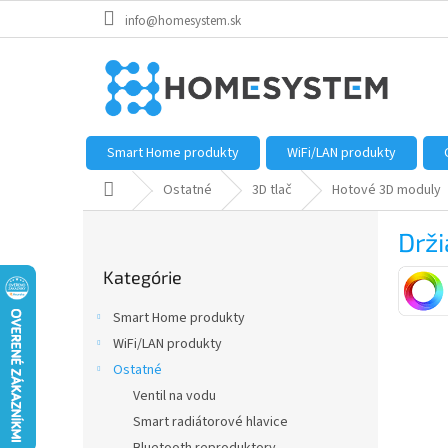
Prejsť
info@homesystem.sk
na
obsah
Smart Home produkty
WiFi/LAN produkty
Domov
Ostatné
3D tlač
Hotové 3D moduly
B
Drž
o
Preskočiť
č
Kategórie
kategórie
n
ý
Smart Home produkty
p
WiFi/LAN produkty
a
Ostatné
n
e
Ventil na vodu
l
Smart radiátorové hlavice