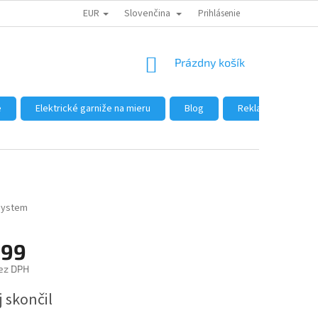
EUR
Slovenčina
DÔVODY NÁKUPU U NÁS
AKO NAKUPOVAŤ
Prihlásenie
VEĽKOOBCHOD
NÁKUPNÝ
Prázdny košík
KOŠÍK
e
Elektrické garniže na mieru
Blog
Reklamácie a vráte
ystem
,99
ez DPH
ová
 skončil