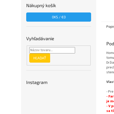
Nákupný košík
0
KS /
€0
Popi
Vyhľadávanie
Pod
Home
tomu
HĽADAŤ
Drži
prec
sten
Vlas
Instagram
- Pre
- Fa
je m
- V 
sa t