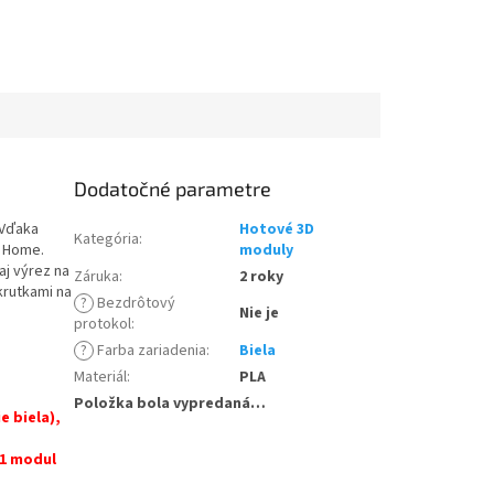
Dodatočné parametre
 Vďaka
Hotové 3D
Kategória
:
t Home.
moduly
aj výrez na
Záruka
:
2 roky
krutkami na
?
Bezdrôtový
Nie je
protokol
:
?
Farba zariadenia
:
Biela
Materiál
:
PLA
Položka bola vypredaná…
e biela),
(1 modul