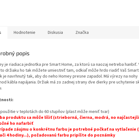
s
Hodnotenie
Diskusia
Značka
robný popis
y je riadiaca jednotka pre Smart Home, za ktorú sa naozaj netreba hanbiť.
to držiaku ho tak môžete umiestniť tam, odkiaľ môže hrdo riadiť Vaš Smar
ak je navrhnutý tak, aby do neho Homey presne zapadol. Má výrezy na nohy 
hod kábla napájania. Držiak má zo zadnej strany dve dierky pre uchytenie s
u.
tnosti:
 použitie v teplotách do 60 stupňov (plast môže meniť tvar)
rba produktu sa môže líšiť (strieborná, čierna, modrá, no najčastejši
ožné ho nafarbiť
prípade záujmu o konkrétnu farbu je potrebné počkať na vytlačenie 
lači 4 hodiny...), požadovanú farbu pripíšte do poznámky