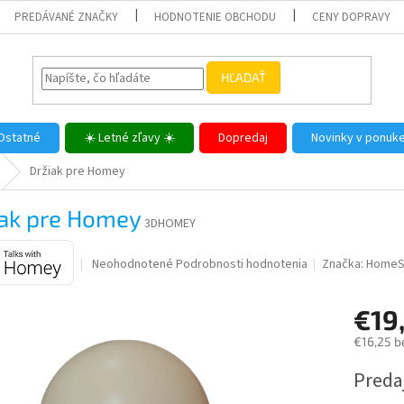
PREDÁVANÉ ZNAČKY
HODNOTENIE OBCHODU
CENY DOPRAVY
HĽADAŤ
Ostatné
☀️ Letné zľavy ☀️
Dopredaj
Novinky v ponuk
Držiak pre Homey
iak pre Homey
3DHOMEY
Priemerné
Neohodnotené
Podrobnosti hodnotenia
Značka:
HomeS
hodnotenie
produktu
€19
je
0,0
€16,25 b
z
5
Jednotk
Predaj
hviezdičiek.
cena: