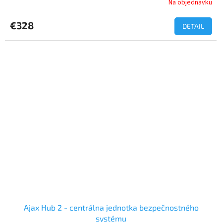
Na objednávku
Priemerné
hodnotenie
produktu
€328
DETAIL
je
5,0
z
5
hviezdičiek.
Ajax Hub 2 - centrálna jednotka bezpečnostného
systému