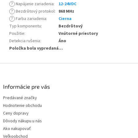
?
Napájanie zariadenia
:
12-24VDC
?
Bezdrôtový protokol
:
868 MHz
?
Farba zariadenia
:
Cierna
Typ komponentu
:
Bezdrôtový
Použitie
:
Vnútorné priestory
Detekcia rušenia
:
Áno
Položka bola vypredaná…
Z
á
p
ä
Informácie pre vás
t
Predávané značky
i
Hodnotenie obchodu
e
Ceny dopravy
Dôvody nákupu u nás
Ako nakupovať
Veľkoobchod