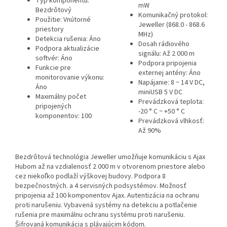
Typ komponentu:
mW
Bezdrôtový
Komunikačný protokol:
Použitie: Vnútorné
Jeweller (868.0 - 868.6
priestory
MHz)
Detekcia rušenia: Áno
Dosah rádiového
Podpora aktualizácie
signálu: Až 2 000 m
softvér: Áno
Podpora pripojenia
Funkcie pre
externej antény: Áno
monitorovanie výkonu:
Napájanie: 8 ~ 14 V DC,
Áno
miniUSB 5 V DC
Maximálny počet
Prevádzková teplota:
pripojených
-20 ° C ~ +50 ° C
komponentov: 100
Prevádzková vlhkosť:
Až 90%
Bezdrôtová technológia Jeweller umožňuje komunikáciu s Ajax
Hubom až na vzdialenosť 2 000 m v otvorenom priestore alebo
cez niekoľko podlaží výškovej budovy. Podpora 8
bezpečnostných. a 4 servisných podsystémov. Možnosť
pripojenia až 100 komponentov Ajax. Autentizácia na ochranu
proti narušeniu. Vybavená systémy na detekciu a potlačenie
rušenia pre maximálnu ochranu systému proti narušeniu.
Šifrovaná komunikácia s plávajúcim kódom.