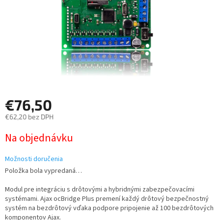
€76,50
€62,20 bez DPH
Jednotková
Na objednávku
cena:
Možnosti doručenia
Položka bola vypredaná…
Modul pre integráciu s drôtovými a hybridnými zabezpečovacími
systémami. Ajax ocBridge Plus premení každý drôtový bezpečnostný
systém na bezdrôtový vďaka podpore pripojenie až 100 bezdrôtových
komponentov Ajax.