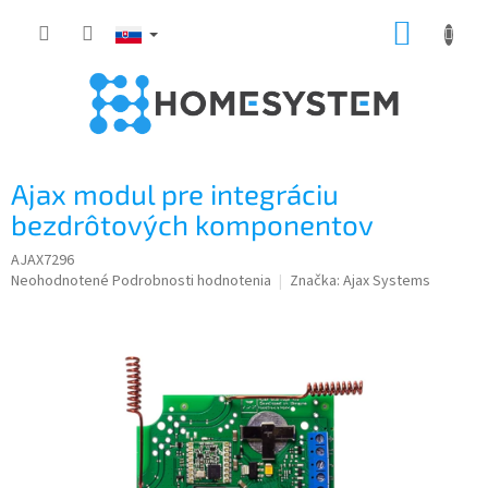
Prejsť
NÁKUP
na
obsah
KOŠÍK
Ajax modul pre integráciu
bezdrôtových komponentov
AJAX7296
Priemerné
Neohodnotené
Podrobnosti hodnotenia
Značka:
Ajax Systems
hodnotenie
produktu
je
0,0
z
5
hviezdičiek.