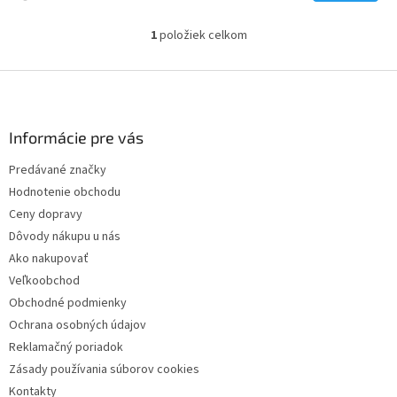
1
položiek celkom
O
v
l
Z
á
á
d
p
a
ä
Informácie pre vás
c
t
i
Predávané značky
i
e
Hodnotenie obchodu
p
e
r
Ceny dopravy
v
Dôvody nákupu u nás
k
Ako nakupovať
y
v
Veľkoobchod
ý
Obchodné podmienky
p
Ochrana osobných údajov
i
s
Reklamačný poriadok
u
Zásady používania súborov cookies
Kontakty