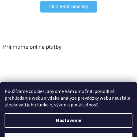
Odoberať novinky
Prijímame online platby
Viac o Smart Home
I Elektrické garniže
Používame cookies, aby sme Vám umožnili pohodlné
prehliadanie webu a vďaka analýze prevádzky webu neustále
zlepšovali jeho funkcie, výkon a použiteľnosť.
Vytvoril Shoptet
Nastavenie
Copyright 2026
HomeSystem.sk
. Všetky práva vyhradené.
Upraviť