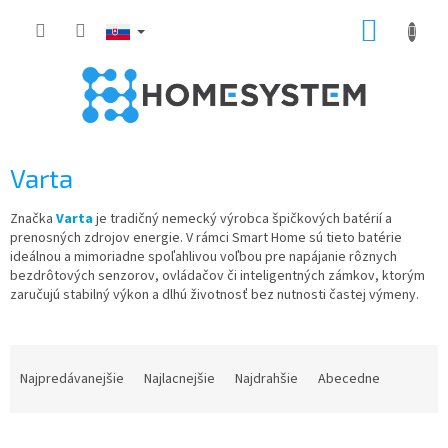
Prejsť
NÁKUP
na
obsah
KOŠÍK
Varta
Značka
Varta
je tradičný nemecký výrobca špičkových batérií a
prenosných zdrojov energie. V rámci Smart Home sú tieto batérie
ideálnou a mimoriadne spoľahlivou voľbou pre napájanie rôznych
bezdrôtových senzorov, ovládačov či inteligentných zámkov, ktorým
zaručujú stabilný výkon a dlhú životnosť bez nutnosti častej výmeny.
R
a
Najpredávanejšie
Najlacnejšie
Najdrahšie
Abecedne
d
e
V
n