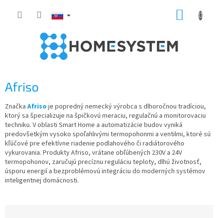
Prejsť
NÁKUP
na
obsah
KOŠÍK
Afriso
Značka
Afriso
je popredný nemecký výrobca s dlhoročnou tradíciou,
ktorý sa špecializuje na špičkovú meraciu, regulačnú a monitorovaciu
techniku. V oblasti Smart Home a automatizácie budov vyniká
predovšetkým vysoko spoľahlivými termopohonmi a ventilmi, ktoré sú
kľúčové pre efektívne riadenie podlahového či radiátorového
vykurovania. Produkty Afriso, vrátane obľúbených 230V a 24V
termopohonov, zaručujú precíznu reguláciu teploty, dlhú životnosť,
úsporu energií a bezproblémovú integráciu do moderných systémov
inteligentnej domácnosti.
R