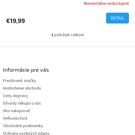
Momentálne nedostupné
DETAIL
€19,99
1
položiek celkom
O
v
l
Z
á
á
d
p
a
ä
Informácie pre vás
c
t
i
Predávané značky
i
e
Hodnotenie obchodu
p
e
r
Ceny dopravy
v
Dôvody nákupu u nás
k
Ako nakupovať
y
v
Veľkoobchod
ý
Obchodné podmienky
p
Ochrana osobných údajov
i