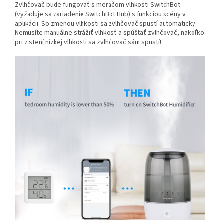
Zvlhčovač bude fungovať s meračom vlhkosti SwitchBot
(vyžaduje sa zariadenie SwitchBot Hub) s funkciou scény v
aplikácii. So zmenou vlhkosti sa zvlhčovač spustí automaticky.
Nemusíte manuálne strážiť vlhkosť a spúštať zvlhčovač, nakoľko
pri zistení nízkej vlhkosti sa zvlhčovač sám spustí!