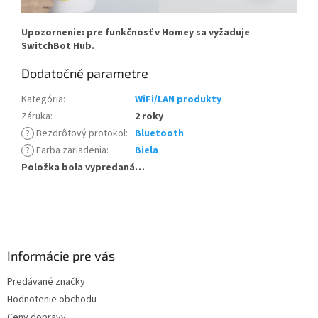
Upozornenie: pre funkčnosť v Homey sa vyžaduje
SwitchBot Hub.
Dodatočné parametre
Kategória
:
WiFi/LAN produkty
Záruka
:
2 roky
?
Bezdrôtový protokol
:
Bluetooth
?
Farba zariadenia
:
Biela
Položka bola vypredaná…
Z
á
p
ä
Informácie pre vás
t
Predávané značky
i
Hodnotenie obchodu
e
Ceny dopravy