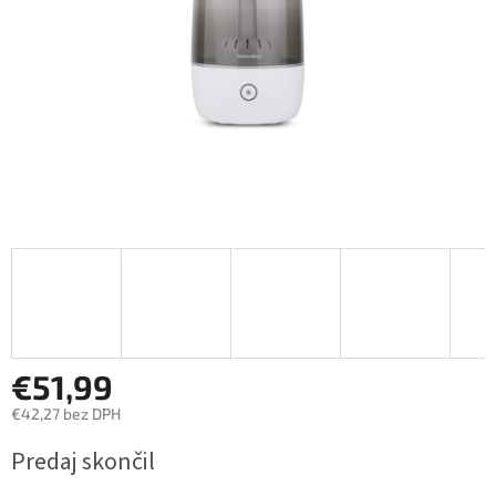
€51,99
€42,27 bez DPH
Jednotková
Predaj skončil
cena: