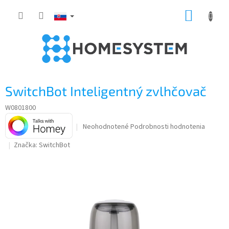
Prejsť
NÁKUP
na
obsah
KOŠÍK
SwitchBot Inteligentný zvlhčovač
W0801800
Priemerné
Neohodnotené
Podrobnosti hodnotenia
hodnotenie
Značka:
SwitchBot
produktu
je
0,0
z
5
hviezdičiek.