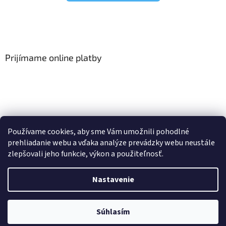
Prijímame online platby
Viac o Smart Home
I Elektrické garniže
Používame cookies, aby sme Vám umožnili pohodlné
prehliadanie webu a vďaka analýze prevádzky webu neustále
zlepšovali jeho funkcie, výkon a použiteľnosť.
Vytvoril Shoptet
Nastavenie
Copyright 2026
HomeSystem.sk
. Všetky práva vyhradené.
Upraviť
Súhlasím
nastavenie cookies