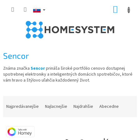
Prejsť
NÁKUP
na
obsah
KOŠÍK
Sencor
Známa značka
Sencor
prináša široké portfólio cenovo dostupnej
spotrebnej elektroniky a inteligentných domácich spotrebičov, ktoré
vám hravo a štýlovo uľahčia každodenný život.
R
a
Najpredávanejšie
Najlacnejšie
Najdrahšie
Abecedne
d
e
V
n
ý
i
p