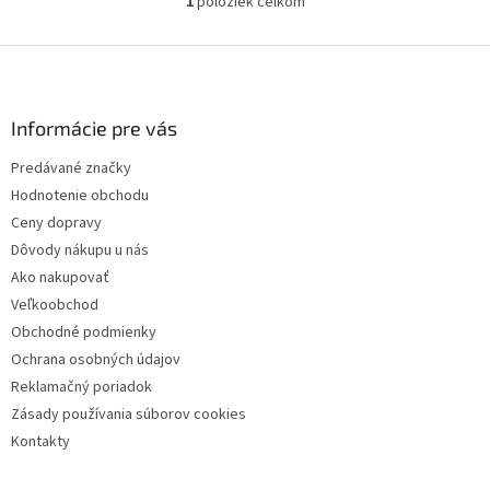
1
položiek celkom
O
v
l
Z
á
á
d
p
a
ä
Informácie pre vás
c
t
i
Predávané značky
i
e
Hodnotenie obchodu
p
e
r
Ceny dopravy
v
Dôvody nákupu u nás
k
Ako nakupovať
y
v
Veľkoobchod
ý
Obchodné podmienky
p
Ochrana osobných údajov
i
s
Reklamačný poriadok
u
Zásady používania súborov cookies
Kontakty