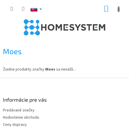
Prejsť
NÁKUP
na
obsah
KOŠÍK
Moes
Žiadne produkty značky
Moes
sa nenašli...
Z
á
p
ä
Informácie pre vás
t
Predávané značky
i
Hodnotenie obchodu
e
Ceny dopravy