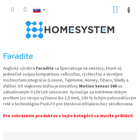
Prejsť
NÁKUP
na
obsah
KOŠÍK
Faradite
Anglický výrobca
Faradite
sa špecializuje na senzory, ktoré sú
jedinečné svojou kompaktnou veľkosťou, rýchlosťou a skvelými
možnosťami integrácie (Loxone, TapHome, Homey, Fibaro, Shelly a
ďalšie). Ich vlajkovou loďou je inovatívny
Motion Sensor 360
so
zabudovaným 0-10V LUX senzorom. Vyznačuje sa extrémne nízkym
profilom (zo stropu vyčnieva iba 3,5 mm), 100 % tichým polovodičovým
relé a technológiou Push-Fit pre bleskovú inštaláciu bez skrutkovania.
Pre zobrazenie produktov v tejto kategórii sa musíte prihlásiť.
R