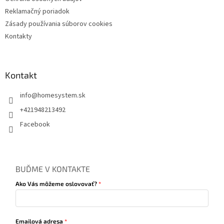
i
s
Reklamačný poriadok
u
Zásady používania súborov cookies
Kontakty
Kontakt
info
@
homesystem.sk
+421948213492
Facebook
BUĎME V KONTAKTE
Ako Vás môžeme oslovovať?
Emailová adresa