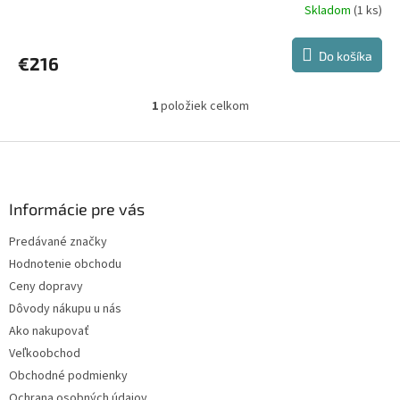
Skladom
(1 ks)
Do košíka
€216
1
položiek celkom
O
v
l
Z
á
á
d
p
a
ä
Informácie pre vás
c
t
i
Predávané značky
i
e
Hodnotenie obchodu
p
e
r
Ceny dopravy
v
Dôvody nákupu u nás
k
Ako nakupovať
y
v
Veľkoobchod
ý
Obchodné podmienky
p
Ochrana osobných údajov