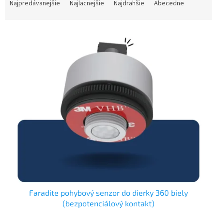
a
Najpredávanejšie
Najlacnejšie
Najdrahšie
Abecedne
d
e
V
n
ý
i
p
e
i
p
s
r
p
o
r
d
o
u
d
k
u
t
k
o
t
v
o
v
Faradite pohybový senzor do dierky 360 biely
(bezpotenciálový kontakt)