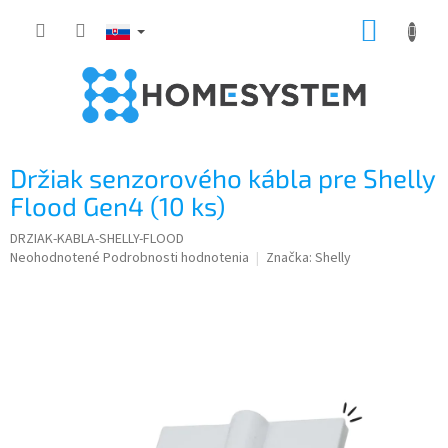
Prejsť
NÁKUP
na
obsah
KOŠÍK
Držiak senzorového kábla pre Shelly
Flood Gen4 (10 ks)
DRZIAK-KABLA-SHELLY-FLOOD
Priemerné
Neohodnotené
Podrobnosti hodnotenia
Značka:
Shelly
hodnotenie
produktu
je
0,0
z
5
hviezdičiek.