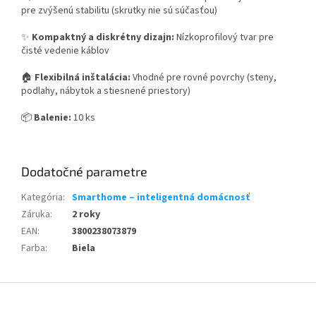
pre zvýšenú stabilitu
(skrutky nie sú súčasťou)
✨
Kompaktný a diskrétny dizajn:
Nízkoprofilový tvar pre
čisté vedenie káblov
🏠
Flexibilná inštalácia:
Vhodné pre rovné povrchy (steny,
podlahy, nábytok a stiesnené priestory)
📦
Balenie:
10 ks
Dodatočné parametre
Kategória
:
Smarthome – inteligentná domácnosť
Záruka
:
2 roky
EAN
:
3800238073879
Farba
:
Biela
Z
á