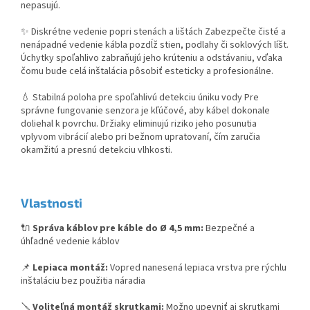
nepasujú.
✨ Diskrétne vedenie popri stenách a lištách Zabezpečte čisté a
nenápadné vedenie kábla pozdĺž stien, podlahy či soklových líšt.
Úchytky spoľahlivo zabraňujú jeho krúteniu a odstávaniu, vďaka
čomu bude celá inštalácia pôsobiť esteticky a profesionálne.
💧 Stabilná poloha pre spoľahlivú detekciu úniku vody Pre
správne fungovanie senzora je kľúčové, aby kábel dokonale
doliehal k povrchu. Držiaky eliminujú riziko jeho posunutia
vplyvom vibrácií alebo pri bežnom upratovaní, čím zaručia
okamžitú a presnú detekciu vlhkosti.
Vl
astnosti
🔌
Správa káblov pre káble do Ø 4,5 mm:
Bezpečné a
úhľadné vedenie káblov
📌
Lepiaca montáž:
Vopred nanesená lepiaca vrstva pre rýchlu
inštaláciu bez použitia náradia
🪛
Voliteľná montáž skrutkami:
Možno upevniť aj skrutkami