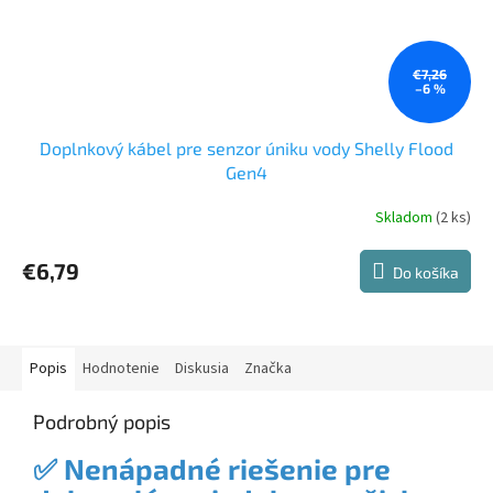
€7,26
–6 %
Doplnkový kábel pre senzor úniku vody Shelly Flood
Gen4
Skladom
(2 ks)
€6,79
Do košíka
Popis
Hodnotenie
Diskusia
Značka
Podrobný popis
✅ Nenápadné riešenie pre