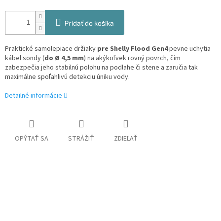
Pridať do košíka
Praktické samolepiace držiaky
pre Shelly Flood Gen4
pevne uchytia
kábel sondy (
do Ø 4,5 mm
) na akýkoľvek rovný povrch, čím
zabezpečia jeho stabilnú polohu na podlahe či stene a zaručia tak
maximálne spoľahlivú detekciu úniku vody.
Detailné informácie
OPÝTAŤ SA
STRÁŽIŤ
ZDIEĽAŤ