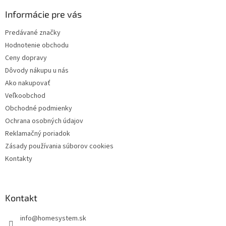
p
ä
Informácie pre vás
t
Predávané značky
i
Hodnotenie obchodu
e
Ceny dopravy
Dôvody nákupu u nás
Ako nakupovať
Veľkoobchod
Obchodné podmienky
Ochrana osobných údajov
Reklamačný poriadok
Zásady používania súborov cookies
Kontakty
Kontakt
info
@
homesystem.sk