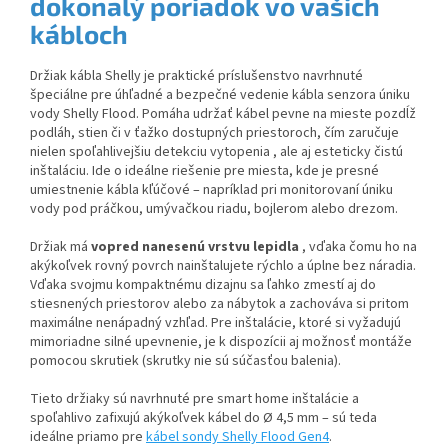
dokonalý poriadok vo vašich
kábloch
Držiak kábla Shelly je praktické príslušenstvo navrhnuté
špeciálne pre úhľadné a bezpečné vedenie kábla senzora úniku
vody Shelly Flood. Pomáha udržať kábel pevne na mieste pozdĺž
podláh, stien či v ťažko dostupných priestoroch, čím zaručuje
nielen spoľahlivejšiu
detekciu vytopenia , ale aj esteticky čistú
inštaláciu. Ide o ideálne riešenie pre miesta, kde je presné
umiestnenie kábla kľúčové – napríklad pri monitorovaní úniku
vody pod práčkou, umývačkou riadu, bojlerom alebo drezom.
Držiak má
vopred nanesenú vrstvu lepidla
, vďaka čomu ho na
akýkoľvek rovný povrch nainštalujete rýchlo a úplne bez náradia.
Vďaka svojmu kompaktnému dizajnu sa ľahko zmestí aj do
stiesnených priestorov alebo za nábytok a zachováva si pritom
maximálne nenápadný vzhľad. Pre inštalácie, ktoré si vyžadujú
mimoriadne silné upevnenie, je k dispozícii aj možnosť montáže
pomocou skrutiek
(skrutky nie sú súčasťou balenia).
Tieto držiaky sú navrhnuté pre smart home inštalácie a
spoľahlivo zafixujú akýkoľvek kábel do Ø 4,5 mm – sú teda
ideálne priamo pre
kábel sondy Shelly Flood Gen4
.