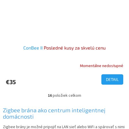
ConBee II
Posledné kusy za skvelú cenu
Momentálne nedostupné
Priemerné
hodnotenie
produktu
DETAIL
€35
je
4,9
z
16
položiek celkom
O
5
v
hviezdičiek.
l
Zigbee brána ako centrum inteligentnej
á
domácnosti
d
a
Zigbee brány je možné pripojiť na LAN sieť alebo WiFi a spárovať s nimi