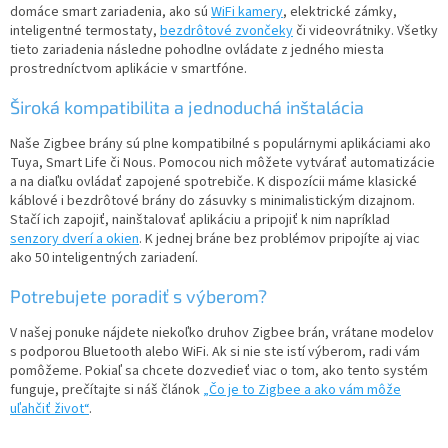
c
domáce smart zariadenia, ako sú
WiFi kamery
, elektrické zámky,
i
inteligentné termostaty,
bezdrôtové zvončeky
či videovrátniky. Všetky
e
tieto zariadenia následne pohodlne ovládate z jedného miesta
p
prostredníctvom aplikácie v smartfóne.
r
v
Široká kompatibilita a jednoduchá inštalácia
k
y
Naše Zigbee brány sú plne kompatibilné s populárnymi aplikáciami ako
v
Tuya, Smart Life či Nous. Pomocou nich môžete vytvárať automatizácie
ý
a na diaľku ovládať zapojené spotrebiče. K dispozícii máme klasické
p
káblové i bezdrôtové brány do zásuvky s minimalistickým dizajnom.
i
Stačí ich zapojiť, nainštalovať aplikáciu a pripojiť k nim napríklad
s
senzory dverí a okien
. K jednej bráne bez problémov pripojíte aj viac
u
ako 50 inteligentných zariadení.
Potrebujete poradiť s výberom?
V našej ponuke nájdete niekoľko druhov Zigbee brán, vrátane modelov
s podporou Bluetooth alebo WiFi. Ak si nie ste istí výberom, radi vám
pomôžeme. Pokiaľ sa chcete dozvedieť viac o tom, ako tento systém
funguje, prečítajte si náš článok
„Čo je to Zigbee a ako vám môže
uľahčiť život“
.