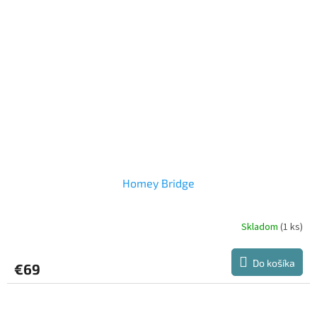
Homey Bridge
Skladom
(1 ks)
Priemerné
hodnotenie
produktu
Do košíka
€69
je
5,0
z
5