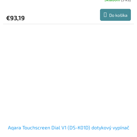
Do košíka
€93,19
Aqara Touchscreen Dial V1 (DS-K01D) dotykový vypínač