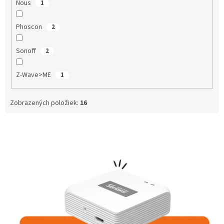
Nous
1
Phoscon
2
Sonoff
2
Z-Wave>ME
1
Zobrazených položiek:
16
V
ý
p
i
s
p
r
o
d