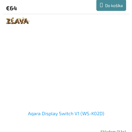
Do košíka
€64
Aqara Display Switch V1 (WS-K02D)
Skladom
(3 ks)