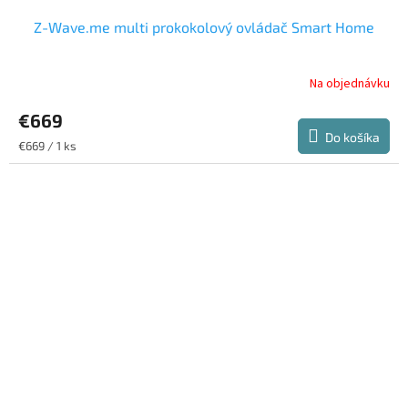
Z-Wave.me multi prokokolový ovládač Smart Home
Na objednávku
€669
Do košíka
Jednotková
€669 / 1 ks
cena: