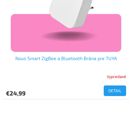
Nous Smart ZigBee a Bluetooth Brána pre TUYA
Vypredané
Priemerné
hodnotenie
produktu
DETAIL
€24,99
je
5,0
z
5
hviezdičiek.