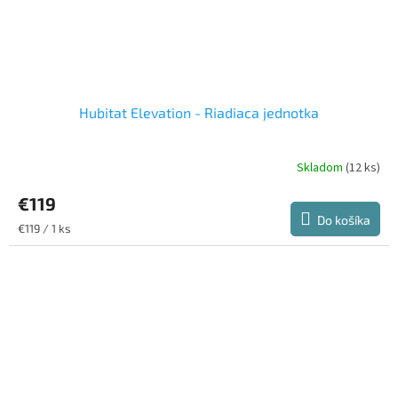
Hubitat Elevation - Riadiaca jednotka
Skladom
(12 ks)
€119
Do košíka
Jednotková
€119 / 1 ks
cena: