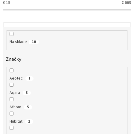
€
19
€
669
p
r
o
d
u
k
Na sklade
10
t
o
v
Značky
Aeotec
1
Aqara
3
Athom
5
Hubitat
1