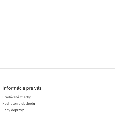
Z
á
p
ä
Informácie pre vás
t
Predávané značky
i
Hodnotenie obchodu
e
Ceny dopravy