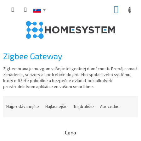
Prejsť
NÁKUP
na
obsah
KOŠÍK
Zigbee Gateway
Zigbee brána je mozgom vašej inteligentnej domácnosti. Prepája smart
zariadenia, senzory a spotrebiče do jedného spoľahlivého systému,
ktorý môžete pohodlne a bezpečne ovládať odkiaľkoľvek
prostredníctvom aplikácie vo vašom smartfóne.
R
a
Najpredávanejšie
Najlacnejšie
Najdrahšie
Abecedne
d
e
n
Cena
i
e