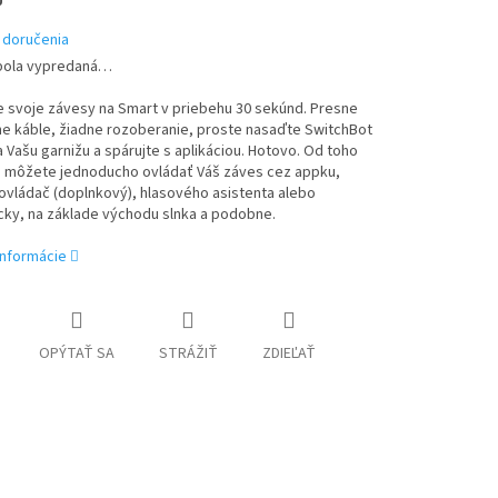
 doručenia
bola vypredaná…
 svoje závesy na Smart v priebehu 30 sekúnd. Presne
ne káble, žiadne rozoberanie, proste nasaďte SwitchBot
a Vašu garnižu a spárujte s aplikáciou. Hotovo. Od toho
môžete jednoducho ovládať Váš záves cez appku,
ovládač (doplnkový), hlasového asistenta alebo
cky, na základe východu slnka a podobne.
informácie
OPÝTAŤ SA
STRÁŽIŤ
ZDIEĽAŤ