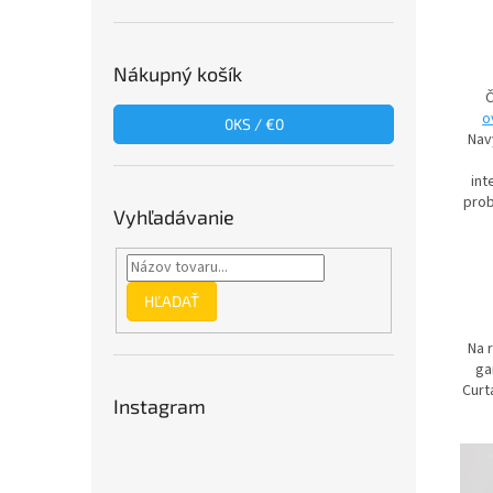
Nákupný košík
Č
o
0
KS /
€0
Nav
int
prob
Vyhľadávanie
HĽADAŤ
Na 
ga
Curt
Instagram