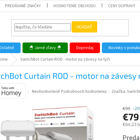
PREDÁVANÉ ZNAČKY
HODNOTENIE OBCHODU
CENY DOPRAVY
HĽADAŤ
Ostatné
🐣 Jarné zľavy 🐣
Dopredaj
Novinky v ponuk
Home
SwitchBot Curtain ROD - motor na závesy na tyči
chBot Curtain ROD - motor na závesy n
Priemerné
Neohodnotené
Podrobnosti hodnotenia
Značka:
Switch
hodnotenie
produktu
€99
–20
je
€79
0,0
z
€64,23 
5
hviezdičiek.
Jednotk
Predaj
cena: