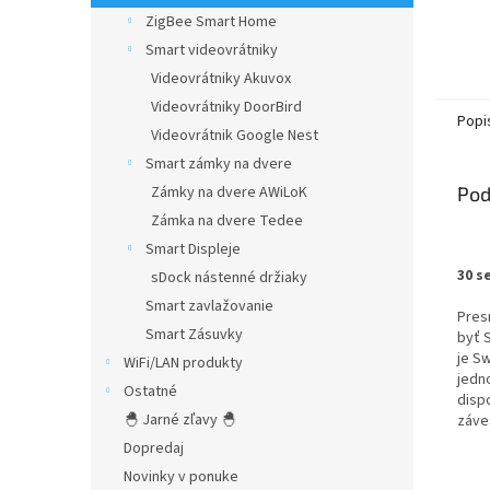
ZigBee Smart Home
Smart videovrátniky
Videovrátniky Akuvox
Videovrátniky DoorBird
Popi
Videovrátnik Google Nest
Smart zámky na dvere
Zámky na dvere AWiLoK
Pod
Zámka na dvere Tedee
Smart Displeje
30 s
sDock nástenné držiaky
Smart zavlažovanie
Pres
Smart Zásuvky
byť 
je Sw
WiFi/LAN produkty
jedn
Ostatné
dispo
🐣 Jarné zľavy 🐣
záve
Dopredaj
Novinky v ponuke