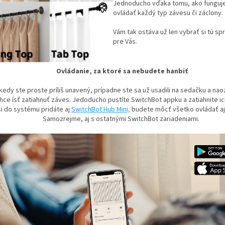
Jednoducho vďaka tomu, ako funguj
ovládať každý typ závesu či záclony.
Vám tak ostáva už len vybrať si tú sp
pre Vás.
Ovládanie, za ktoré sa nebudete hanbiť
kedy ste proste príliš unavený, prípadne ste sa už usadili na sedačku a nao
hce ísť zatiahnuť záves. Jedoducho pustíte SwitchBot appku a zatiahnite ic
si do systému pridáte aj
SwitchBot Hub Mini,
budete môcť všetko ovládať aj 
Samozrejme, aj s ostatnými SwitchBot zariadeniami.