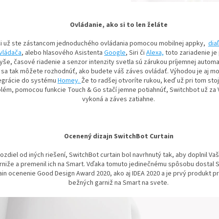
Ovládanie, ako si to len želáte
i už ste zástancom jednoduchého ovládania pomocou mobilnej appky,
dia
vládača
, alebo hlasového Asistenta
Google
, Siri či
Alexa,
toto zariadenie je 
yše, časové riadenie a senzor intenzity svetla sú zárukou príjemnej automa
sa tak môžete rozhodnúť, ako budete váš záves ovládať. Výhodou je aj m
egrácie do systému
Homey.
Že to radšej otvoríte rukou, keď už pri tom stoj
lém, pomocou funkcie Touch & Go stačí jemne potiahnúť, Switchbot už za
vykoná a záves zatiahne.
Ocenený dizajn SwitchBot Curtain
rozdiel od iných riešení, SwitchBot curtain bol navrhnutý tak, aby doplnil Va
rniže a premenil ich na Smart. Vďaka tomuto jedinečnému spôsobu dostal 
ain ocenenie Good Design Award 2020, ako aj IDEA 2020 a je prvý produkt 
bežných garniž na Smart na svete.