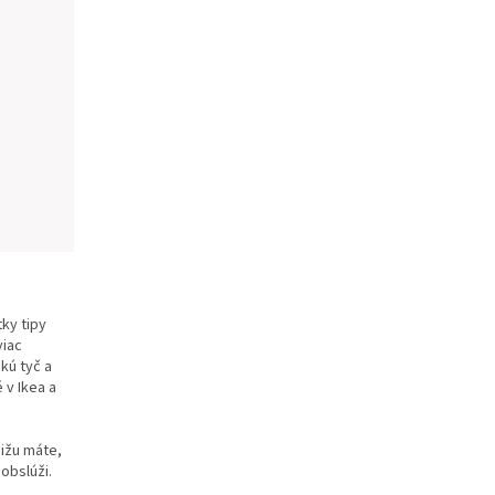
ky tipy
viac
ckú tyč a
 v Ikea a
nižu máte,
obslúži.