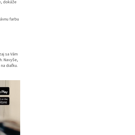
e, dokáže
rávnu farbu
zaj sa Vám
h. Navyše,
na diaľku.