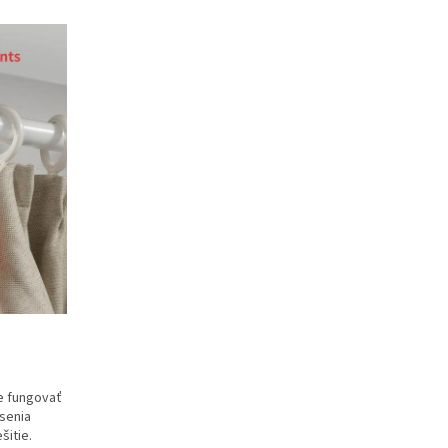
e fungovať
senia
šitie.