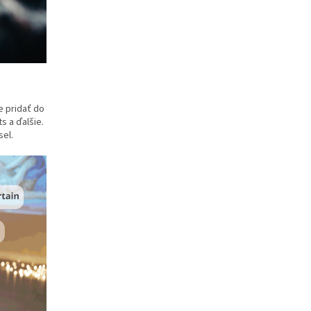
e pridať do
 a ďalšie.
sel.