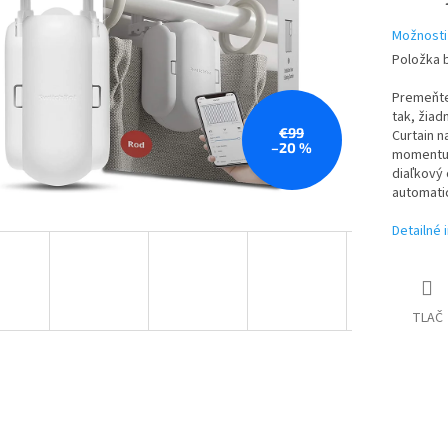
Možnosti
Položka 
Premeňte
tak, žiad
€99
Curtain n
–20 %
momentu 
diaľkový 
automati
Detailné 
TLAČ