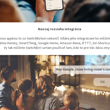
Naozaj rozsiaha integrácia
tnou appkou to so SwitchBotom nekončí. Vďaka jeho integráciam ho môžet
ému Homey, SmartThing, Google Home, Amazon Alexa, IFTTT, Siri Shortcuts
Vy tak môžete SwitchBot curtain používať tam, kde to pre Vás dáva zmy