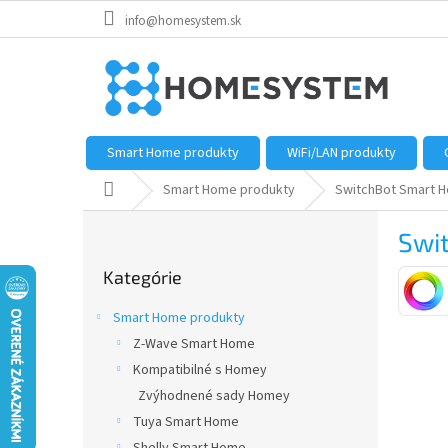
Prejsť
info@homesystem.sk
na
obsah
Smart Home produkty
WiFi/LAN produkty
Domov
Smart Home produkty
SwitchBot Smart 
B
Swit
o
Preskočiť
č
Kategórie
kategórie
n
ý
Smart Home produkty
p
Z-Wave Smart Home
a
Kompatibilné s Homey
n
e
Zvýhodnené sady Homey
l
Tuya Smart Home