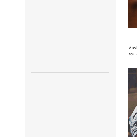
Vlas
syst