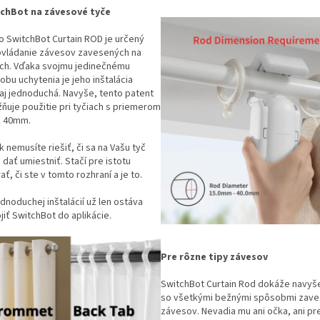
chBot na závesové tyče
o SwitchBot Curtain ROD je určený
ovládanie závesov zavesených na
ach. Vďaka svojmu jedinečnému
bu uchytenia je jeho inštalácia
aj jednoduchá. Navyše, tento patent
ňuje použitie pri tyčiach s priemerom
ž 40mm.
k nemusíte riešiť, či sa na Vašu tyč
dať umiestniť. Stačí pre istotu
ť, či ste v tomto rozhraní a je to.
dnoduchej inštalácií už len ostáva
jiť SwitchBot do aplikácie.
Pre rôzne tipy závesov
SwitchBot Curtain Rod dokáže navyš
so všetkými bežnými spôsobmi zave
závesov. Nevadia mu ani očka, ani pre