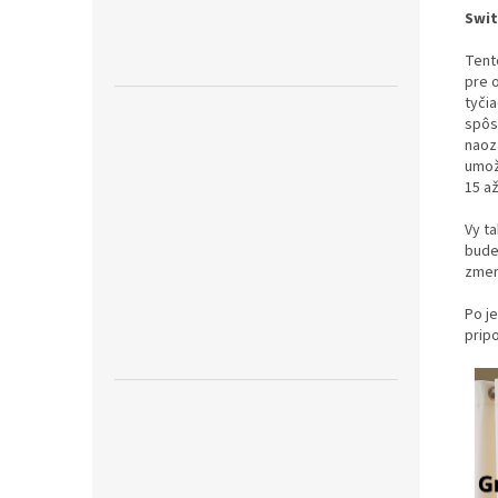
Swit
Tent
pre 
tyči
spôso
naoz
umož
15 a
Vy ta
bude 
zmera
Po je
pripo