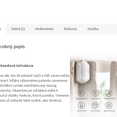
s
Videá (1)
Hodnotenie
Diskusia
Značka
robný popis
ekundová inštalácia
ne tak, len 30 sekúnd stačí a Váš záves môže
Smart. Vďaka výbornému patentu zavesenia
itchBot curtain nainštalovaný naozaj
oducho. Okamžite po inštalácií máte k
zícií všetky funkcie, ktoré ponúka. Tienenie
smi už nebude také nudné, ako doteraz.