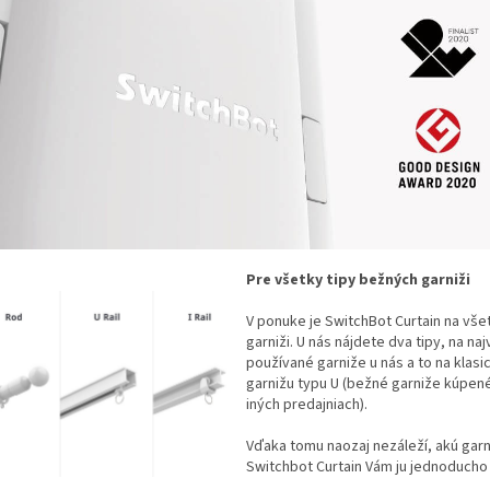
Pre všetky tipy bežných garniži
V ponuke je SwitchBot Curtain na všet
garniži. U nás nájdete dva tipy, na naj
používané garniže u nás a to na klasi
garnižu typu U (bežné garniže kúpené
iných predajniach).
Vďaka tomu naozaj nezáleží, akú gar
Switchbot Curtain Vám ju jednoducho 