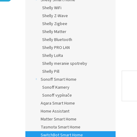
Shelly Smart Home
Shelly WiFi
Shelly Z-Wave
Shelly Zigbee
Shelly Matter
Shelly Bluetooth
Shelly PRO LAN
Shelly LoRa
Shelly meranie spotreby
Shelly Pill
Sonoff Smart Home
Sonoff Kamery
Sonoff vypínače
Aqara Smart Home
Home Assistant
Matter Smart Home
Tasmota Smart Home
SwitchBot Smart Home