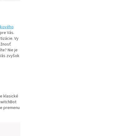
ľkového
pre Vás.
tizácie. Vy
ožnosť
íte? Nie je
 Vás zvyšok
še klasické
SwitchBot
pre premenu