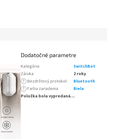
Dodatočné parametre
Kategória
:
SwitchBot
Záruka
:
2 roky
?
Bezdrôtový protokol
:
Bluetooth
?
Farba zariadenia
:
Biela
Položka bola vypredaná…