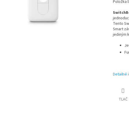
Položka 
SwitchB
jednoduc
Tento Sw
Smart záv
jediným k
Je
Fu
Detailné 
TLAČ