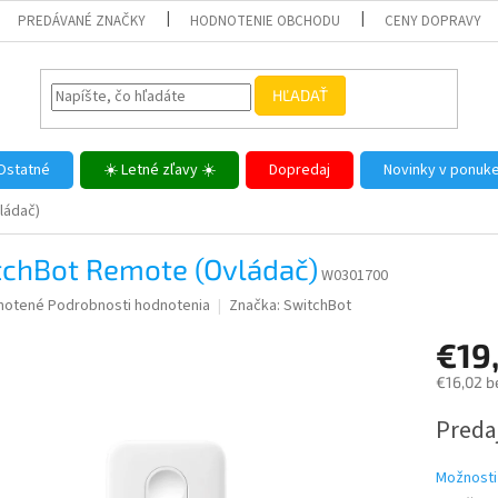
PREDÁVANÉ ZNAČKY
HODNOTENIE OBCHODU
CENY DOPRAVY
HĽADAŤ
Ostatné
☀️ Letné zľavy ☀️
Dopredaj
Novinky v ponuk
ládač)
tchBot Remote (Ovládač)
W0301700
né
notené
Podrobnosti hodnotenia
Značka:
SwitchBot
nie
€19
u
€16,02 b
Jednotk
Predaj
cena:
iek.
Možnosti