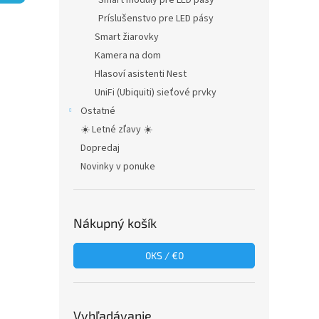
Smart moduly pre LED pásy
Príslušenstvo pre LED pásy
Smart žiarovky
Kamera na dom
Hlasoví asistenti Nest
UniFi (Ubiquiti) sieťové prvky
Ostatné
☀️ Letné zľavy ☀️
Dopredaj
Novinky v ponuke
Nákupný košík
0
KS /
€0
Vyhľadávanie