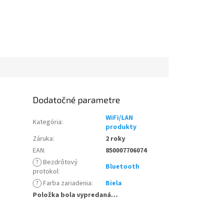
Dodatočné parametre
WiFi/LAN
Kategória
:
produkty
Záruka
:
2 roky
EAN
:
850007706074
?
Bezdrôtový
Bluetooth
protokol
:
?
Farba zariadenia
:
Biela
Položka bola vypredaná…