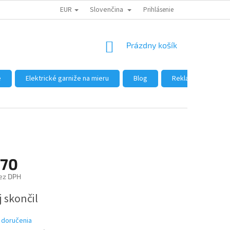
EUR
Slovenčina
DÔVODY NÁKUPU U NÁS
AKO NAKUPOVAŤ
Prihlásenie
VEĽKOOBCHOD
NÁKUPNÝ
Prázdny košík
KOŠÍK
e
Elektrické garniže na mieru
Blog
Reklamácie a vráte
,70
ez DPH
ová
 skončil
 doručenia