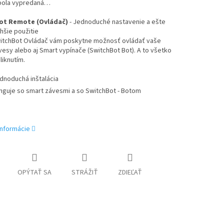
bola vypredaná…
ot Remote (Ovládač)
- Jednoduché nastavenie a ešte
hšie použitie
itchBot Ovládač vám poskytne možnosť ovládať vaše
esy alebo aj Smart vypínače (SwitchBot Bot). A to všetko
liknutím.
dnoduchá inštalácia
nguje so smart závesmi a so SwitchBot - Botom
informácie
OPÝTAŤ SA
STRÁŽIŤ
ZDIEĽAŤ