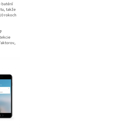
batérií
tu, takže
 10 rokoch
?
tekcie
faktorov,