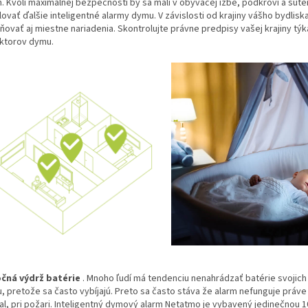
m. Kvôli maximálnej bezpečnosti by sa mali v obývacej izbe, podkroví a sut
lovať ďalšie inteligentné alarmy dymu. V závislosti od krajiny vášho bydlis
ňovať aj miestne nariadenia. Skontrolujte právne predpisy vašej krajiny týk
ktorov dymu.
očná výdrž batérie
. Mnoho ľudí má tendenciu nenahrádzať batérie svojich
, pretože sa často vybíjajú. Preto sa často stáva že alarm nefunguje práv
al, pri požari. Inteligentný dymový alarm Netatmo je vybavený jedinečnou 