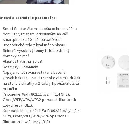
tnosti a technické parametre:
Smart Smoke Alarm - Lepšia ochrana vášho
domu s výstrahami odoslanými na váš
smartphone a 10-ročnou batériou
Jednoduché telo z kvalitného plastu
Snímač: vysokovýkonný fotoelektrický
dymový snímač
Hlasitosť alarmu: 85 dB
Rozmery: 115x44mm
Napájanie: 10 ročná vstavaná batéria
Obsah balenia: 1 Smart Smoke Alarm 1 držiak
na stenu 2 skrutky a 2 kotvy 1 používateľská
príručku
Pripojenie: Wi-Fi 802.11 b/g/n (2,4 GHz),
Open/WEP/WPA/WPA2-personal. Bluetooth
Low Energy (BLE).
Kompatibilita aplikácií: Wi-Fi 802.11 b/g/n (2,4
GHz), Open/WEP/WPA/WPA2-personal.
Bluetooth Low Energy (BLE).