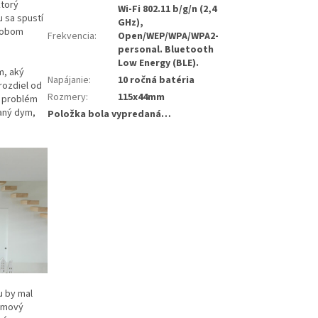
ktorý
Wi-Fi 802.11 b/g/n (2,4
 sa spustí
GHz),
ôsobom
Frekvencia
:
Open/WEP/WPA/WPA2-
personal. Bluetooth
Low Energy (BLE).
m, aký
Napájanie
:
10 ročná batéria
rozdiel od
Rozmery
:
115x44mm
o problém
aný dym,
Položka bola vypredaná…
u by mal
dymový