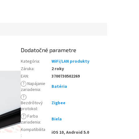
Dodatočné parametre
Kategória
:
WiFi/LAN produkty
Záruka
:
2 roky
EAN
:
3700730502269
?
Napájanie
Batéria
zariadenia
:
?
Bezdrôtový
Zigbee
protokol
:
?
Farba
Biela
zariadenia
:
Kompatibilita
iOS 10, Android 5.0
: