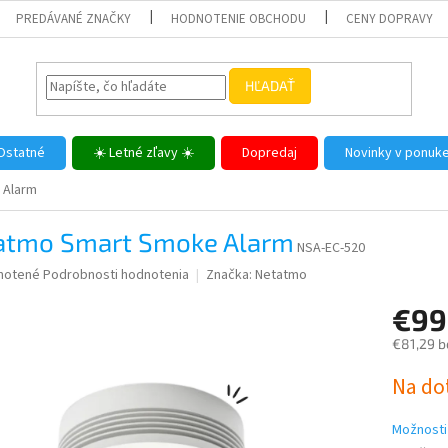
PREDÁVANÉ ZNAČKY
HODNOTENIE OBCHODU
CENY DOPRAVY
HĽADAŤ
Ostatné
☀️ Letné zľavy ☀️
Dopredaj
Novinky v ponuk
 Alarm
atmo Smart Smoke Alarm
NSA-EC-520
né
notené
Podrobnosti hodnotenia
Značka:
Netatmo
nie
€99
u
€81,29 b
Jednotk
Na do
cena:
iek.
Možnosti