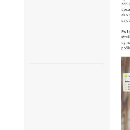
zabu
desa
ak v
sa o
Potr
Inte
dymu
pošl