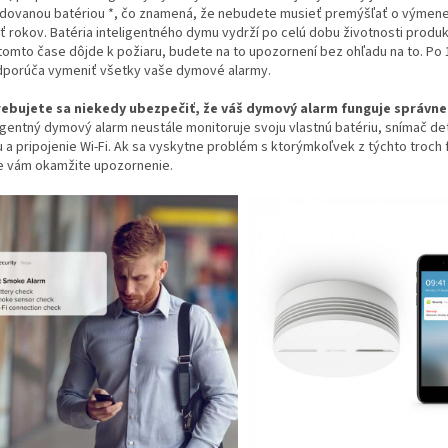
dovanou batériou *, čo znamená, že nebudete musieť premýšľať o výmene 
ť rokov. Batéria inteligentného dymu vydrží po celú dobu životnosti produk
 tomto čase dôjde k požiaru, budete na to upozornení bez ohľadu na to. Po
dporúča vymeniť všetky vaše dymové alarmy.
ebujete sa niekedy ubezpečiť, že váš dymový alarm funguje správne
ligentný dymový alarm neustále monitoruje svoju vlastnú batériu, snímač de
 a pripojenie Wi-Fi. Ak sa vyskytne problém s ktorýmkoľvek z týchto troch 
e vám okamžite upozornenie.