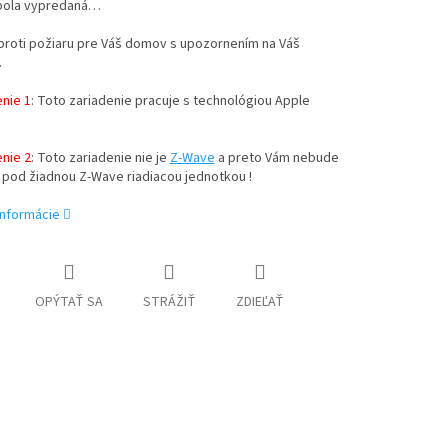
bola vypredaná…
proti požiaru pre Váš domov s upozornením na Váš
.
nie 1
: Toto zariadenie pracuje s technológiou Apple
!
nie 2
: Toto zariadenie nie je
Z-Wave
a preto Vám nebude
 pod žiadnou Z-Wave riadiacou jednotkou !
informácie
OPÝTAŤ SA
STRÁŽIŤ
ZDIEĽAŤ