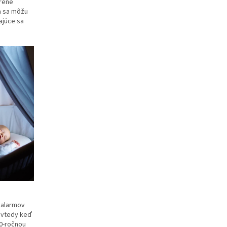
eréne
ka sa môžu
ajúce sa
 alarmov
e vtedy keď
10-ročnou