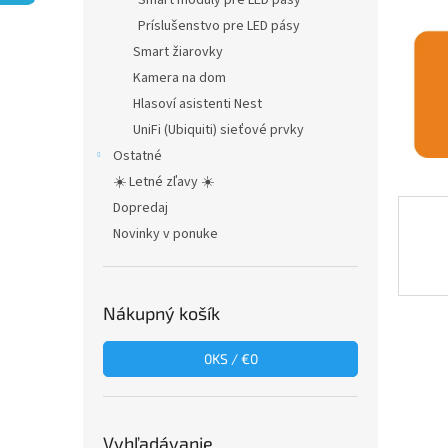
Smart moduly pre LED pásy
Príslušenstvo pre LED pásy
Smart žiarovky
Kamera na dom
Hlasoví asistenti Nest
UniFi (Ubiquiti) sieťové prvky
Ostatné
☀️ Letné zľavy ☀️
Dopredaj
Novinky v ponuke
Nákupný košík
0
KS /
€0
Vyhľadávanie