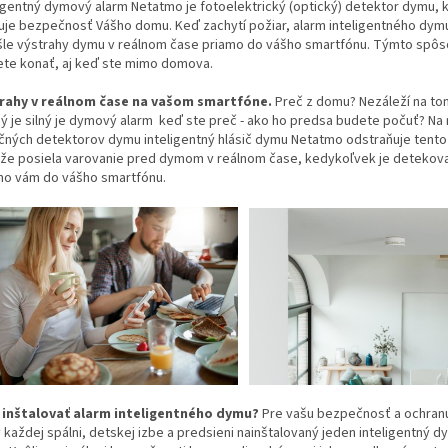
ligentný dymový alarm Netatmo je fotoelektrický (optický) detektor dymu, 
uje bezpečnosť Vášho domu. Keď zachytí požiar, alarm inteligentného dymu
šle výstrahy dymu v reálnom čase priamo do vášho smartfónu. Týmto sp
te konať, aj keď ste mimo domova.
rahy v reálnom čase na vašom smartfóne.
Preč z domu? Nezáleží na to
ný je silný je dymový alarm keď ste preč - ako ho predsa budete počuť? Na 
ičných detektorov dymu inteligentný hlásič dymu Netatmo odstraňuje tent
 že posiela varovanie pred dymom v reálnom čase, kedykoľvek je detekov
mo vám do vášho smartfónu.
inštalovať alarm inteligentného dymu?
Pre vašu bezpečnosť a ochran
v každej spálni, detskej izbe a predsieni nainštalovaný jeden inteligentný 