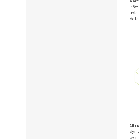
alar
inšta
uplat
dete
10 r
dymu
by m