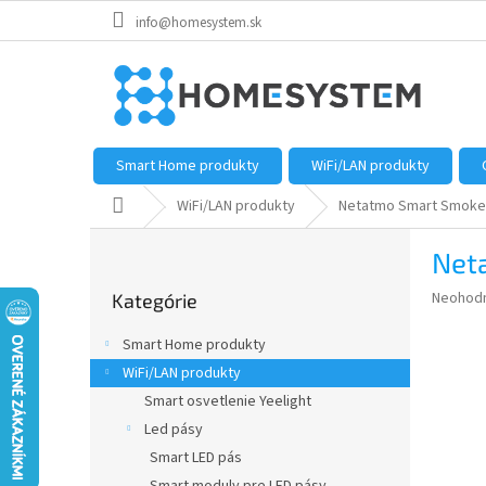
Prejsť
info@homesystem.sk
na
obsah
Smart Home produkty
WiFi/LAN produkty
Domov
WiFi/LAN produkty
Netatmo Smart Smoke
B
Net
o
Preskočiť
č
Priemer
Neohod
Kategórie
kategórie
n
hodnote
ý
produkt
Smart Home produkty
p
je
WiFi/LAN produkty
0,0
a
z
Smart osvetlenie Yeelight
n
5
e
Led pásy
hviezdič
l
Smart LED pás