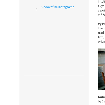
Inte
zvyš
Sledovať na Instagrame
a po
môže
Výst
hlas
trad
tým,
pria
Kam 
byť 