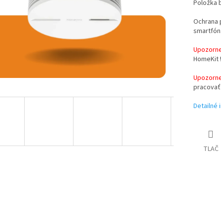
Položka 
Ochrana 
smartfón
Upozorne
HomeKit 
Upozorne
pracovať
Detailné 
TLAČ