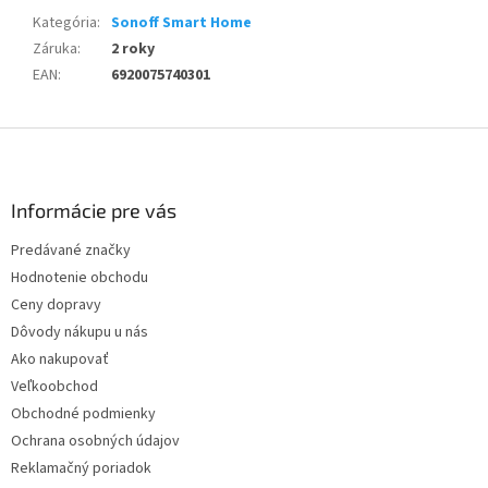
Kategória
:
Sonoff Smart Home
Záruka
:
2 roky
EAN
:
6920075740301
Z
á
p
ä
Informácie pre vás
t
Predávané značky
i
Hodnotenie obchodu
e
Ceny dopravy
Dôvody nákupu u nás
Ako nakupovať
Veľkoobchod
Obchodné podmienky
Ochrana osobných údajov
Reklamačný poriadok