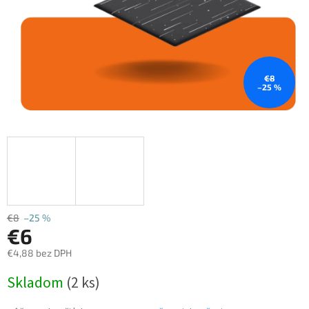
€8
–25 %
€8
–25 %
€6
€4,88 bez DPH
Jednotková
Skladom
(2 ks)
cena: