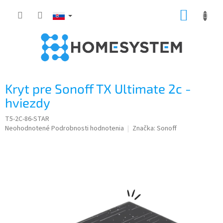
Prejsť
NÁKUP
na
obsah
KOŠÍK
Kryt pre Sonoff TX Ultimate 2c -
hviezdy
T5-2C-86-STAR
Priemerné
Neohodnotené
Podrobnosti hodnotenia
Značka:
Sonoff
hodnotenie
produktu
je
0,0
z
5
hviezdičiek.