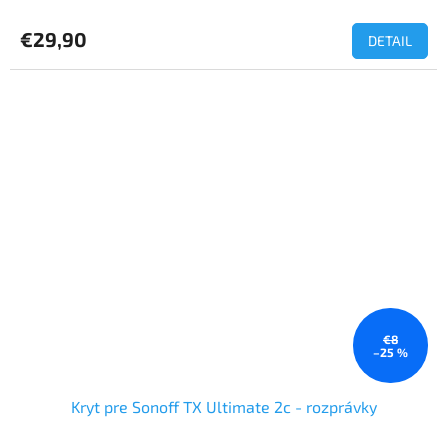
€29,90
DETAIL
€8
–25 %
Kryt pre Sonoff TX Ultimate 2c - rozprávky