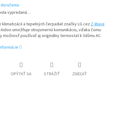
 doručenia
bola vypredaná…
 klimatizácií a tepelných čerpadiel značky LG cez
Z-Wave
. Aidoo umožňuje obojsmernú komunikáciu, vďaka čomu
 možnosť používať aj originálny termostat k Vášmu AC.
informácie
OPÝTAŤ SA
STRÁŽIŤ
ZDIEĽAŤ