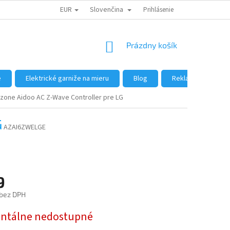
EUR
Slovenčina
DÔVODY NÁKUPU U NÁS
AKO NAKUPOVAŤ
Prihlásenie
VEĽKOOBCHOD
NÁKUPNÝ
Prázdny košík
KOŠÍK
e
Elektrické garniže na mieru
Blog
Reklamácie a vráte
rzone Aidoo AC Z-Wave Controller pre LG
G
AZAI6ZWELGE
9
 bez DPH
ová
tálne nedostupné