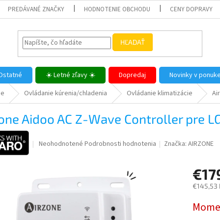
PREDÁVANÉ ZNAČKY
HODNOTENIE OBCHODU
CENY DOPRAVY
HĽADAŤ
Ostatné
☀️ Letné zľavy ☀️
Dopredaj
Novinky v ponuk
me
Ovládanie kúrenia/chladenia
Ovládanie klimatizácie
Ai
one Aidoo AC Z-Wave Controller pre L
Priemerné
Neohodnotené
Podrobnosti hodnotenia
Značka:
AIRZONE
hodnotenie
produktu
€17
je
0,0
€145,53
z
5
Jednotk
Momen
hviezdičiek.
cena: