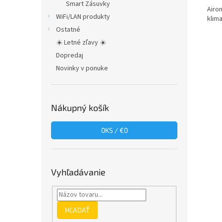
Smart Zásuvky
Airo
WiFi/LAN produkty
klima
Ostatné
☀️ Letné zľavy ☀️
Dopredaj
Novinky v ponuke
Nákupný košík
0
KS /
€0
Vyhľadávanie
HĽADAŤ