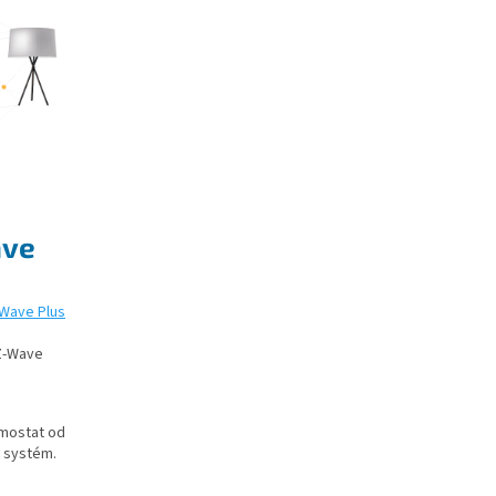
ave
Wave Plus
 Z-Wave
rmostat od
 systém.