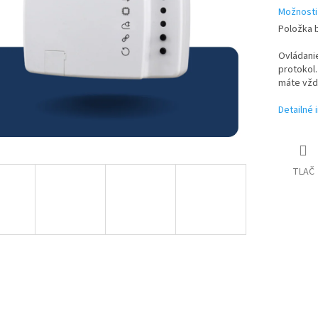
Možnosti
Položka 
Ovládanie
protokol
máte vždy
Detailné 
TLAČ