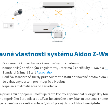
avné vlastnosti systému Aidoo Z-W
Obojsmerná komunikácia s klimatizačným zariadením
Kompatibilný so všetkými regulátormi, ktoré majú certifikáty Z-Wave a
Z-
Standard & Smart Start
Association
Používa štandardné triedy príkazov termostatu definované protokolom
Je vybavený portom pre integráciu Modbus
Napájanie z klimatizačného zariadenia
a priamemu pripojeniu umožňuje tento kontrolér ponechať si originálny te
ho tepelného čerpadla a používať ho súbežne s ovládaním cez smart home
je jedinečná a skvelá vlastnosť, ktorú pri iných produktoch nenájdete.