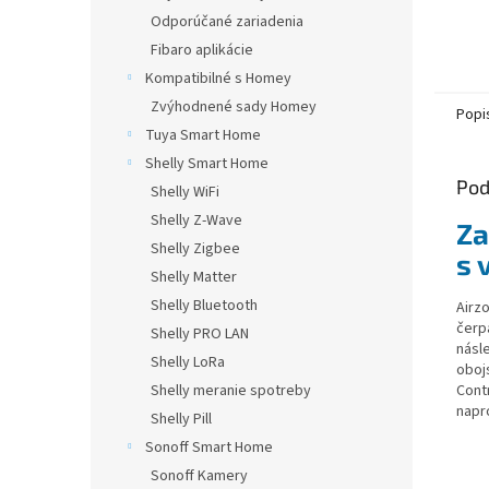
Odporúčané zariadenia
Fibaro aplikácie
Kompatibilné s Homey
Zvýhodnené sady Homey
Popi
Tuya Smart Home
Shelly Smart Home
Pod
Shelly WiFi
Shelly Z-Wave
Za
Shelly Zigbee
s 
Shelly Matter
Shelly Bluetooth
Airz
čerp
Shelly PRO LAN
násl
Shelly LoRa
oboj
Shelly meranie spotreby
Cont
napr
Shelly Pill
Sonoff Smart Home
Sonoff Kamery