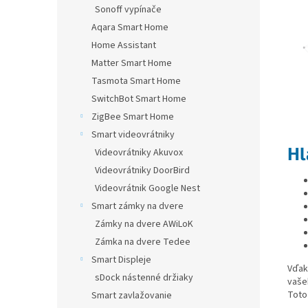
Sonoff vypínače
Aqara Smart Home
Home Assistant
Matter Smart Home
Tasmota Smart Home
SwitchBot Smart Home
ZigBee Smart Home
Smart videovrátniky
Hl
Videovrátniky Akuvox
Videovrátniky DoorBird
Videovrátnik Google Nest
Smart zámky na dvere
Zámky na dvere AWiLoK
Zámka na dvere Tedee
Smart Displeje
Vďak
sDock nástenné držiaky
vaše
Toto 
Smart zavlažovanie