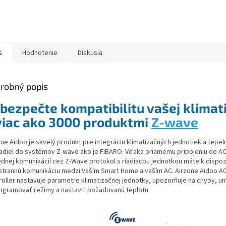
s
Hodnotenie
Diskusia
robný popis
bezpečte kompatibilitu vašej klimat
viac ako 3000 produktmi
Z-wave
one Aidoo je skvelý produkt pre integráciu klimatizačných jednotiek a tepel
adiel do systémov Z-wave ako je FIBARO. Vďaka priamemu pripojeniu do AC
ednej komunikácií cez Z-Wave protokol s riadiacou jednotkou máte k dispozí
strannú komunikáciu medzi Vaším Smart Home a vaším AC. Airzone Aidoo A
roller nastavuje parametre klimatizačnej jednotky, upozorňuje na chyby, u
ogramovať režimy a nastaviť požadovanú teplotu.