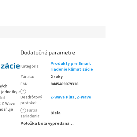
Dodatočné parametre
izácie
Produkty pre Smart
Kategória
:
riadenie klimatizácie
Záruka
:
2 roky
EAN
:
8445409079318
ných
?
 jednotky a
Bezdrôtový
Z-Wave Plus
,
Z-Wave
cií
protokol
:
C Z-Wave
možňuje
?
Farba
Biela
zariadenia
:
Položka bola vypredaná…