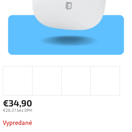
€34,90
€28,37 bez DPH
Jednotková
Vypredané
cena: