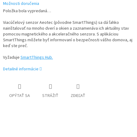
Možnosti doručenia
Položka bola vypredaná…
Viacúčelový senzor Aeotec (pôvodne SmartThings) sa dá ľahko
nainštalovať na mnoho dverí a okien a zaznamenáva ich aktuálny stav
pomocou magnetického a akceleračného senzora. S aplikáciou
SmartThings môžete byť informovaní o bezpečnosti vášho domova, aj
keď ste preč.
Vyžaduje
SmartThings Hub.
Detailné informácie
OPÝTAŤ SA
STRÁŽIŤ
ZDIEĽAŤ