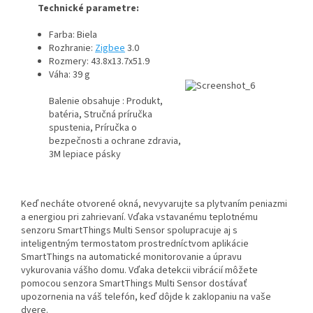
Technické parametre:
Farba: Biela
Rozhranie:
Zigbee
3.0
Rozmery:
43.8x13.7x51.9
Váha:
39 g
Balenie obsahuje : Produkt,
batéria, Stručná príručka
spustenia, Príručka o
bezpečnosti a ochrane zdravia,
3M lepiace pásky
Keď necháte otvorené okná, nevyvarujte sa plytvaním peniazmi
a energiou pri zahrievaní. Vďaka vstavanému teplotnému
senzoru SmartThings Multi Sensor spolupracuje aj s
inteligentným termostatom prostredníctvom aplikácie
SmartThings na automatické monitorovanie a úpravu
vykurovania vášho domu. Vďaka detekcii vibrácií môžete
pomocou senzora SmartThings Multi Sensor dostávať
upozornenia na váš telefón, keď dôjde k zaklopaniu na vaše
dvere.