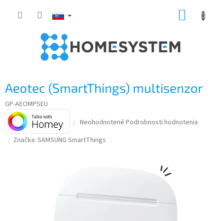
Prejsť
NÁKUP
na
obsah
KOŠÍK
Aeotec (SmartThings) multisenzor
GP-AEOMPSEU
Priemerné
Neohodnotené
Podrobnosti hodnotenia
hodnotenie
Značka:
SAMSUNG SmartThings
produktu
je
0,0
z
5
hviezdičiek.