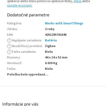
aplikácie alebo hlasu pomocou aplikácie Bixby,
Alexa
alebo
Google Assistant.
Dodatočné parametre
Kategória
:
Works with SmartThings
Záruka
:
2 roky
EAN
:
4251295701646
?
Napájanie zariadenia
:
Batéria
?
Bezdrôtový protokol
:
Zigbee
?
Farba zariadenia
:
Biela
Rozmery
:
44 x 14 x 52 mm
Hmotnosť
:
0.030 Kg
Farba
:
Biela
Položka bola vypredaná…
Z
á
p
ä
Informácie pre vás