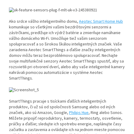
Ako srdce vášho inteligentného domu,
Aeotec Smart Home Hub
komunikuje so všetkými vašimi bezdrôtovými senzormi a
zástrčkami, predlžuje ich výdrž batérie a zmierňuje namáhanie
vášho domáceho Wi-Fi. Umožňuje tiež vašim senzorom
spolupracovať a so širokou škálou inteligentných značiek. Vaše
zariadenia Aeotec SmartThings a ďalšie značky inteligentných
domov môžu teraz bezproblémovo spolupracovať. Nechajte
svoje multifunkčné senzory Aeotec SmartThings spustiť, aby sa
rozsvietili pri otvorení dverí, alebo aby vaše inteligentné kamery
nahrávali pomocou automatizácie v systéme Aeotec
SmartThings.
SmartThings pracuje s tisíckami ďalších inteligentných
produktov, či už sú od spoločnosti Samsung alebo od iných
značiek, ako sú Amazon, Google,
Philips Hue
, Ring alebo Sonos.
Môžete pripojiť reproduktory, kamery, termostaty, osvetlenie,
práčky a ďalšie; sledujte ich spotrebu energie, naplánujte časy
začiatku a zastavenia a ovládajte ich na jednom mieste pomocou