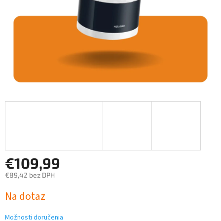
€109,99
€89,42 bez DPH
Jednotková
Na dotaz
cena:
Možnosti doručenia