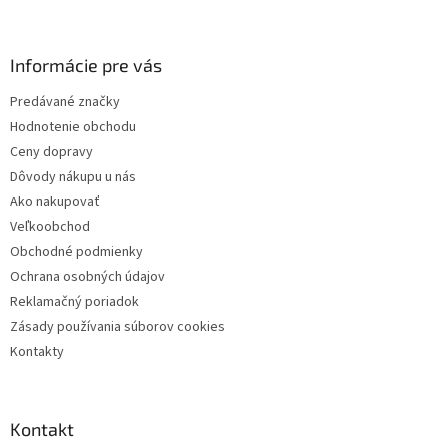
á
p
ä
Informácie pre vás
t
Predávané značky
i
Hodnotenie obchodu
e
Ceny dopravy
Dôvody nákupu u nás
Ako nakupovať
Veľkoobchod
Obchodné podmienky
Ochrana osobných údajov
Reklamačný poriadok
Zásady používania súborov cookies
Kontakty
Kontakt