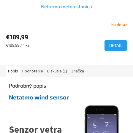
Netatmo meteo stanica
Na dotaz
Priemerné
hodnotenie
€189,99
produktu
je
Jednotková
€189,99 / 1 ks
DETAIL
5,0
cena:
z
5
hviezdičiek.
Popis
Hodnotenie
Diskusia (1)
Značka
Podrobný popis
Netatmo wind sensor
Senzor vetra