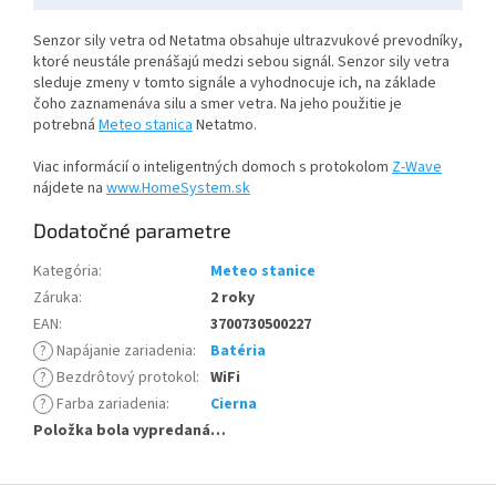
Senzor sily vetra od Netatma obsahuje ultrazvukové prevodníky,
ktoré neustále prenášajú medzi sebou signál. Senzor sily vetra
sleduje zmeny v tomto signále a vyhodnocuje ich, na základe
čoho zaznamenáva silu a smer vetra. Na jeho použitie je
potrebná
Meteo stanica
Netatmo.
Viac informácií o inteligentných domoch s protokolom
Z-Wave
nájdete na
www.HomeSystem.sk
Dodatočné parametre
Kategória
:
Meteo stanice
Záruka
:
2 roky
EAN
:
3700730500227
?
Napájanie zariadenia
:
Batéria
?
Bezdrôtový protokol
:
WiFi
?
Farba zariadenia
:
Cierna
Položka bola vypredaná…
Z