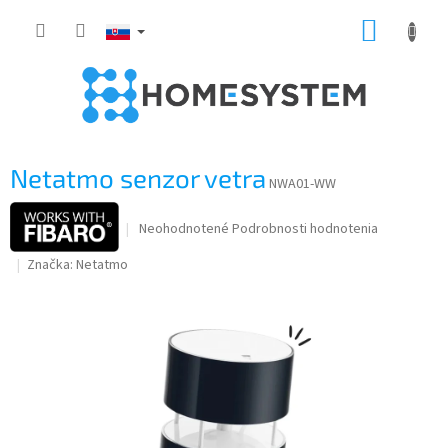
Prejsť
NÁKUP
na
obsah
KOŠÍK
Netatmo senzor vetra
NWA01-WW
Priemerné
Neohodnotené
Podrobnosti hodnotenia
hodnotenie
Značka:
Netatmo
produktu
je
0,0
z
5
hviezdičiek.