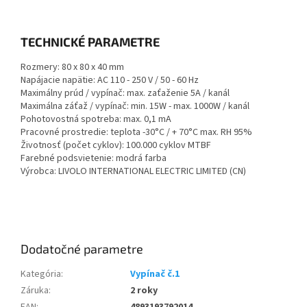
TECHNICKÉ PARAMETRE
Rozmery: 80 x 80 x 40 mm
Napájacie napätie: AC 110 - 250 V / 50 - 60 Hz
Maximálny prúd / vypínač: max. zaťaženie 5A / kanál
Maximálna záťaž / vypínač: min. 15W - max. 1000W / kanál
Pohotovostná spotreba: max. 0,1 mA
Pracovné prostredie: teplota -30°C / + 70°C max. RH 95%
Životnosť (počet cyklov): 100.000 cyklov MTBF
Farebné podsvietenie: modrá farba
Výrobca: LIVOLO INTERNATIONAL ELECTRIC LIMITED (CN)
Dodatočné parametre
Kategória
:
Vypínač č.1
Záruka
:
2 roky