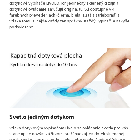
dotykové vypínače LIVOLO. Ich jedinečný sklenený dizajn a
dotykové ovládanie zaručujú originalitu. Sú dostupné v 4
farebných prevedeniach (čierna, biela, zlatá a strieborná) a
vďaka tomu si nájde každý ten správny. Každý vypínač je navyše
podsvietený.
Svetlo jediným dotykom
Vďaka dotykovým vypínačom Livolo sa ovládanie svetla pre Vás
stane úplne novým zážitkom. stačí naozaj len dotyk sklenenej
plochy na to, aby sa svetlo zaplo alebo vyplo. Žiadne šťukanie,