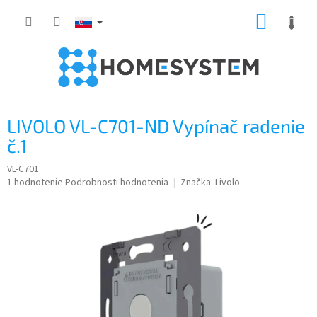
Prejsť
NÁKUP
na
obsah
KOŠÍK
LIVOLO VL-C701-ND Vypínač radenie
č.1
VL-C701
Priemerné
1 hodnotenie
Podrobnosti hodnotenia
Značka:
Livolo
hodnotenie
produktu
je
5,0
z
5
hviezdičiek.