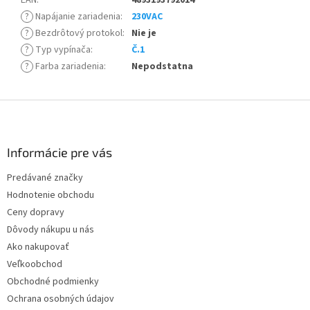
EAN
:
4893193792014
?
Napájanie zariadenia
:
230VAC
?
Bezdrôtový protokol
:
Nie je
?
Typ vypínača
:
Č.1
?
Farba zariadenia
:
Nepodstatna
Z
á
p
ä
Informácie pre vás
t
Predávané značky
i
Hodnotenie obchodu
e
Ceny dopravy
Dôvody nákupu u nás
Ako nakupovať
Veľkoobchod
Obchodné podmienky
Ochrana osobných údajov