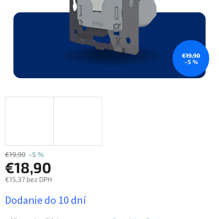
€19,90
–5 %
€19,90
–5 %
€18,90
€15,37 bez DPH
Jednotková
Dodanie do 10 dní
cena: