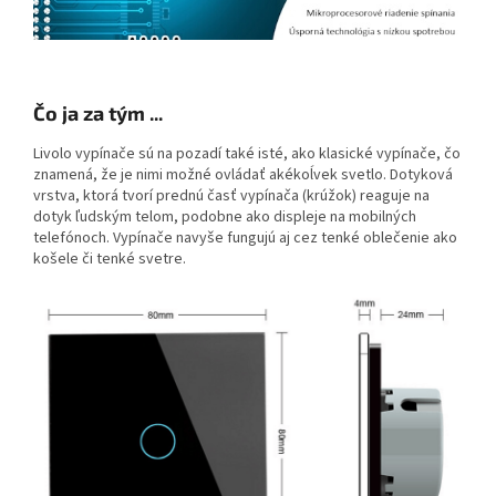
Čo ja za tým ...
Livolo vypínače sú na pozadí také isté, ako klasické vypínače, čo
znamená, že je nimi možné ovládať akékoĺvek svetlo. Dotyková
vrstva, ktorá tvorí prednú časť vypínača (krúžok) reaguje na
dotyk ľudským telom, podobne ako displeje na mobilných
telefónoch. Vypínače navyše fungujú aj cez tenké oblečenie ako
košele či tenké svetre.