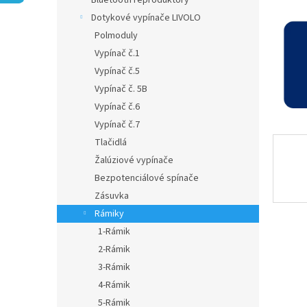
Bluetooth reproduktory
Dotykové vypínače LIVOLO
Polmoduly
Vypínač č.1
Vypínač č.5
Vypínač č. 5B
Vypínač č.6
Vypínač č.7
Tlačidlá
Žalúziové vypínače
Bezpotenciálové spínače
Zásuvka
Rámiky
1-Rámik
2-Rámik
3-Rámik
4-Rámik
5-Rámik