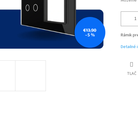
Môžeme d
€13,90
–5 %
Rámik pr
Detailné 
TLAČ