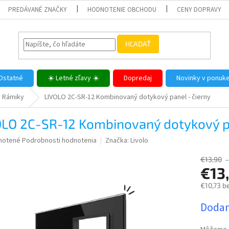
PREDÁVANÉ ZNAČKY
HODNOTENIE OBCHODU
CENY DOPRAVY
HĽADAŤ
Ostatné
☀️ Letné zľavy ☀️
Dopredaj
Novinky v ponuk
Rámiky
LIVOLO 2C-SR-12 Kombinovaný dotykový panel - čierny
OLO 2C-SR-12 Kombinovaný dotykový pa
né
notené
Podrobnosti hodnotenia
Značka:
Livolo
nie
u
€13,90
–
€13
€10,73 b
Jednotk
Dodan
iek.
cena: