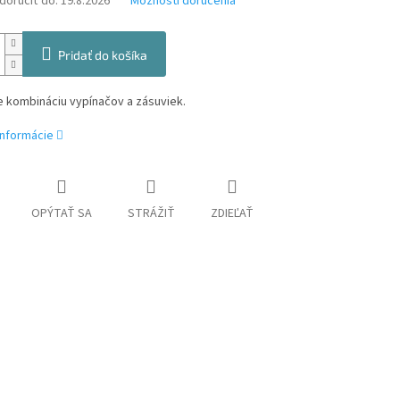
oručiť do:
19.8.2026
Možnosti doručenia
Pridať do košíka
e kombináciu vypínačov a zásuviek.
informácie
OPÝTAŤ SA
STRÁŽIŤ
ZDIEĽAŤ