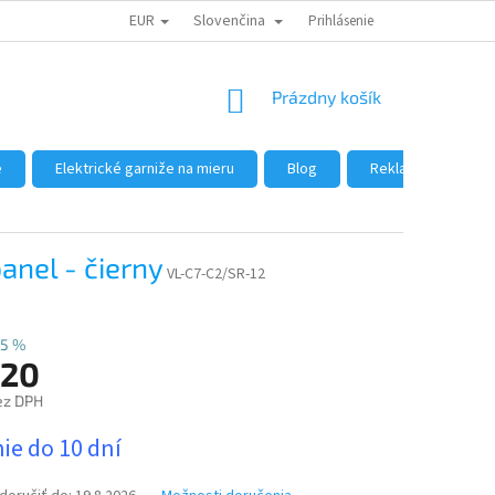
EUR
Slovenčina
DÔVODY NÁKUPU U NÁS
AKO NAKUPOVAŤ
Prihlásenie
VEĽKOOBCHOD
NÁKUPNÝ
Prázdny košík
KOŠÍK
e
Elektrické garniže na mieru
Blog
Reklamácie a vráte
nel - čierny
VL-C7-C2/SR-12
5 %
,20
ez DPH
ová
ie do 10 dní