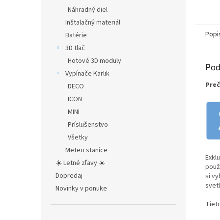
Náhradný diel
Inštalačný materiál
Popi
Batérie
3D tlač
Hotové 3D moduly
Pod
Vypínače Karlik
Preč
DECO
ICON
MINI
Príslušenstvo
Všetky
Meteo stanice
Exkl
☀️ Letné zľavy ☀️
použ
Dopredaj
si v
svetlo
Novinky v ponuke
Tiet