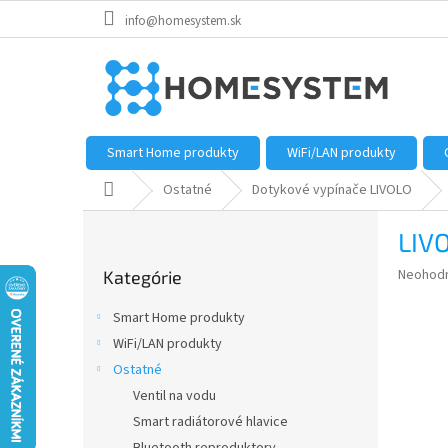
Prejsť
info@homesystem.sk
na
obsah
Smart Home produkty
WiFi/LAN produkty
Domov
Ostatné
Dotykové vypínače LIVOLO
B
LIV
o
Preskočiť
č
Priemer
Neohod
Kategórie
kategórie
n
hodnote
ý
produkt
Smart Home produkty
p
je
WiFi/LAN produkty
0,0
a
z
Ostatné
n
5
e
Ventil na vodu
hviezdič
l
Smart radiátorové hlavice