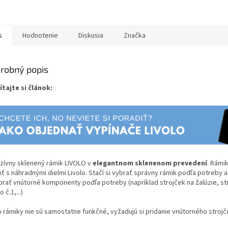
s
Hodnotenie
Diskusia
Značka
robný popis
ítajte si článok:
uzívny sklenený rámik LIVOLO v
elegantnom sklenenom prevedení
. Rámi
iť s náhradnými dielmi Livolo. Stačí si vybrať správny rámik podľa potreby 
ybrať vnútorné komponenty podľa potreby (napríklad strojček na žalúzie, st
 č.1,...)
o rámiky nie sú samostatne funkčné, vyžadujú si pridanie vnútorného strojč