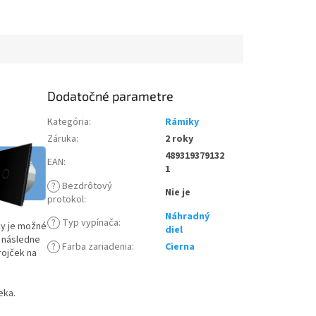
Dodatočné parametre
Kategória
:
Rámiky
Záruka
:
2 roky
489319379132
EAN
:
1
?
Bezdrôtový
Nie je
protokol
:
Náhradný
?
Typ vypínača
:
ky je možné
diel
a následne
?
Farba zariadenia
:
Cierna
rojček na
eka.