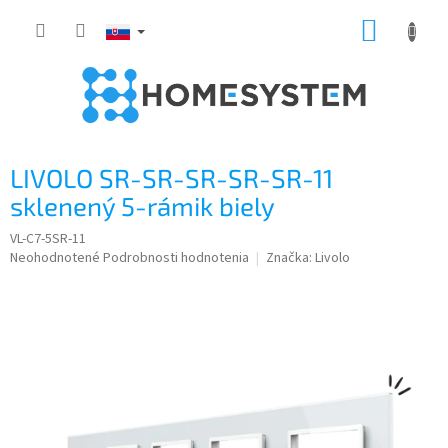
Prejsť
NÁKUP
na
obsah
KOŠÍK
LIVOLO SR-SR-SR-SR-SR-11
sklenený 5-rámik biely
VL-C7-5SR-11
Priemerné
Neohodnotené
Podrobnosti hodnotenia
Značka:
Livolo
hodnotenie
produktu
je
0,0
z
5
hviezdičiek.