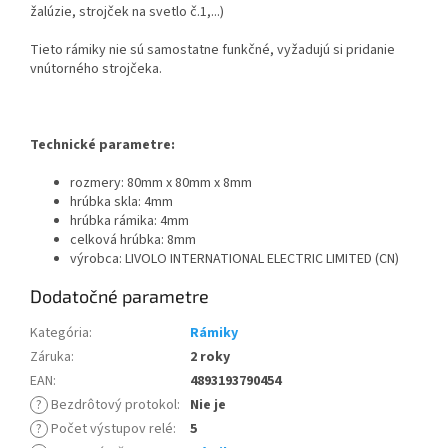
žalúzie, strojček na svetlo č.1,...)
Tieto rámiky nie sú samostatne funkčné, vyžadujú si pridanie
vnútorného strojčeka.
Technické parametre:
rozmery: 80mm x 80mm x 8mm
hrúbka skla: 4mm
hrúbka rámika: 4mm
celková hrúbka: 8mm
výrobca: LIVOLO INTERNATIONAL ELECTRIC LIMITED (CN)
Dodatočné parametre
Kategória
:
Rámiky
Záruka
:
2 roky
EAN
:
4893193790454
?
Bezdrôtový protokol
:
Nie je
?
Počet výstupov relé
:
5