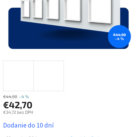
€44,90
–4 %
€44,90
–4 %
€42,70
€34,72 bez DPH
Jednotková
Dodanie do 10 dní
cena: