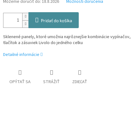
Môžeme doručiť do:
18.8.2026
Možnosti doručenia
Pridať do košíka
Sklenené panely, ktoré umožnia najrôznejšie kombinácie vypínačov,
tlačítok a zásuviek Livolo do jedného celku
Detailné informácie
OPÝTAŤ SA
STRÁŽIŤ
ZDIEĽAŤ