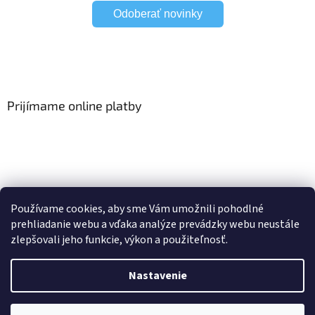
Odoberať novinky
Prijímame online platby
Viac o Smart Home
I Elektrické garniže
Používame cookies, aby sme Vám umožnili pohodlné
prehliadanie webu a vďaka analýze prevádzky webu neustále
zlepšovali jeho funkcie, výkon a použiteľnosť.
Vytvoril Shoptet
Nastavenie
Copyright 2026
HomeSystem.sk
. Všetky práva vyhradené.
Upraviť