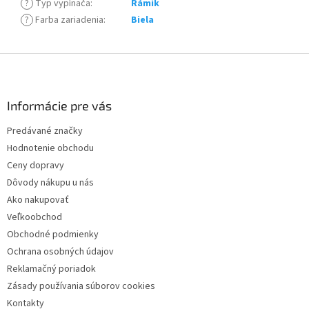
?
Typ vypínača
:
Rámik
?
Farba zariadenia
:
Biela
Z
á
p
ä
Informácie pre vás
t
Predávané značky
i
Hodnotenie obchodu
e
Ceny dopravy
Dôvody nákupu u nás
Ako nakupovať
Veľkoobchod
Obchodné podmienky
Ochrana osobných údajov
Reklamačný poriadok
Zásady používania súborov cookies
Kontakty