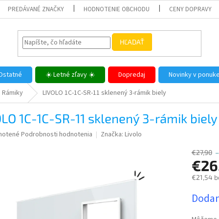
PREDÁVANÉ ZNAČKY
HODNOTENIE OBCHODU
CENY DOPRAVY
HĽADAŤ
Ostatné
☀️ Letné zľavy ☀️
Dopredaj
Novinky v ponuk
Rámiky
LIVOLO 1C-1C-SR-11 sklenený 3-rámik biely
LO 1C-1C-SR-11 sklenený 3-rámik biely
né
notené
Podrobnosti hodnotenia
Značka:
Livolo
nie
u
€27,90
–
€26
€21,54 b
Jednotk
Dodan
iek.
cena: