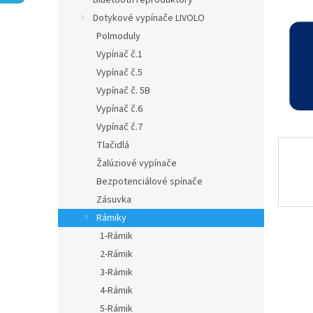
Bluetooth reproduktory
Dotykové vypínače LIVOLO
Polmoduly
Vypínač č.1
Vypínač č.5
Vypínač č. 5B
Vypínač č.6
Vypínač č.7
Tlačidlá
Žalúziové vypínače
Bezpotenciálové spínače
Zásuvka
Rámiky
1-Rámik
2-Rámik
3-Rámik
4-Rámik
5-Rámik