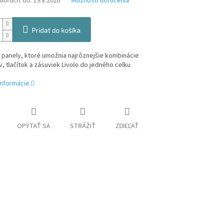
oručiť do:
19.8.2026
Možnosti doručenia
Pridať do košíka
 panely, ktoré umožnia najrôznejšie kombinácie
, tlačítok a zásuviek Livolo do jedného celku
informácie
OPÝTAŤ SA
STRÁŽIŤ
ZDIEĽAŤ