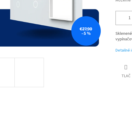
Môžeme d
€27,90
–5 %
Sklenené
vypínačov
Detailné 
TLAČ