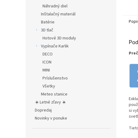
Náhradný diel
Inštalačný materiál
Popi
Batérie
3D tlač
Hotové 3D moduly
Pod
Vypínače Karlik
Preč
DECO
ICON
MINI
Príslušenstvo
Všetky
Meteo stanice
Exkl
☀️ Letné zľavy ☀️
použ
Dopredaj
si v
svetlo
Novinky v ponuke
Tiet