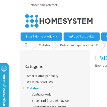
Prejsť
info@homesystem.sk
na
obsah
Smart Home produkty
WiFi/LAN produkty
Domov
Ostatné
Dotykové vypínače LIVOLO
B
LIVO
o
Preskočiť
č
Priemer
Neohod
Kategórie
kategórie
n
hodnote
ý
produkt
Smart Home produkty
p
je
WiFi/LAN produkty
0,0
a
z
Ostatné
n
5
e
Ventil na vodu
hviezdič
l
Smart radiátorové hlavice