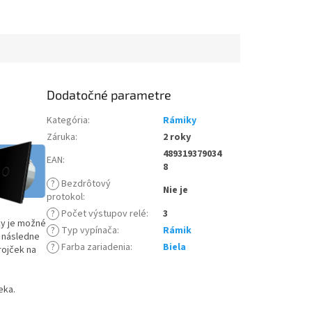
Dodatočné parametre
Kategória
:
Rámiky
Záruka
:
2 roky
489319379034
EAN
:
8
?
Bezdrôtový
Nie je
protokol
:
?
Počet výstupov relé
:
3
ky je možné
?
Typ vypínača
:
Rámik
a následne
?
Farba zariadenia
:
Biela
rojček na
eka.