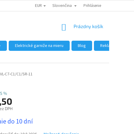
EUR
Slovenčina
DÔVODY NÁKUPU U NÁS
AKO NAKUPOVAŤ
Prihlásenie
VEĽKOOBCHOD
NÁKUPNÝ
Prázdny košík
KOŠÍK
e
Elektrické garniže na mieru
Blog
Reklamácie a vráte
VL-C7-C1/C1/SR-11
5 %
,50
ez DPH
ová
ie do 10 dní