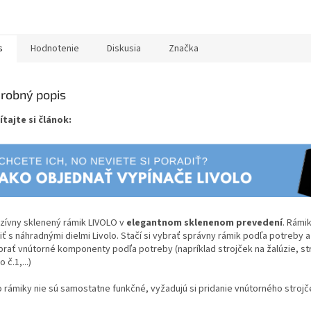
s
Hodnotenie
Diskusia
Značka
robný popis
ítajte si článok:
uzívny sklenený rámik LIVOLO v
elegantnom sklenenom prevedení
. Rámi
iť s náhradnými dielmi Livolo. Stačí si vybrať správny rámik podľa potreby 
ybrať vnútorné komponenty podľa potreby (napríklad strojček na žalúzie, st
 č.1,...)
o rámiky nie sú samostatne funkčné, vyžadujú si pridanie vnútorného strojč