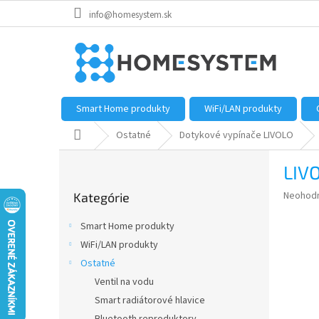
Prejsť
info@homesystem.sk
na
obsah
Smart Home produkty
WiFi/LAN produkty
Domov
Ostatné
Dotykové vypínače LIVOLO
B
LIVO
o
Preskočiť
č
Priemer
Neohod
Kategórie
kategórie
n
hodnote
ý
produkt
Smart Home produkty
p
je
WiFi/LAN produkty
0,0
a
z
Ostatné
n
5
e
Ventil na vodu
hviezdič
l
Smart radiátorové hlavice