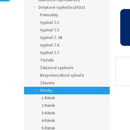
Bluetooth reproduktory
Dotykové vypínače LIVOLO
Polmoduly
Vypínač č.1
Vypínač č.5
Vypínač č. 5B
Vypínač č.6
Vypínač č.7
Tlačidlá
Žalúziové vypínače
Bezpotenciálové spínače
Zásuvka
Rámiky
1-Rámik
2-Rámik
3-Rámik
4-Rámik
5-Rámik