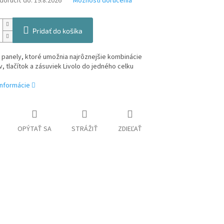
oručiť do:
19.8.2026
Možnosti doručenia
Pridať do košíka
 panely, ktoré umožnia najrôznejšie kombinácie
, tlačítok a zásuviek Livolo do jedného celku
informácie
OPÝTAŤ SA
STRÁŽIŤ
ZDIEĽAŤ