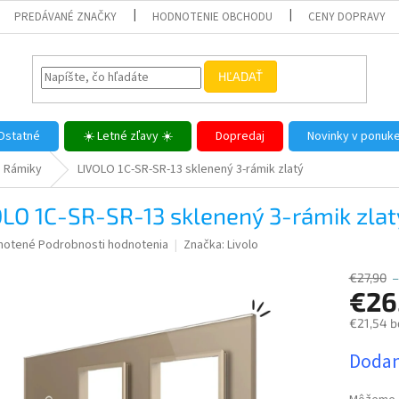
PREDÁVANÉ ZNAČKY
HODNOTENIE OBCHODU
CENY DOPRAVY
HĽADAŤ
Ostatné
☀️ Letné zľavy ☀️
Dopredaj
Novinky v ponuk
Rámiky
LIVOLO 1C-SR-SR-13 sklenený 3-rámik zlatý
LO 1C-SR-SR-13 sklenený 3-rámik zlat
né
notené
Podrobnosti hodnotenia
Značka:
Livolo
nie
u
€27,90
–
€26
€21,54 b
Jednotk
Dodan
iek.
cena: