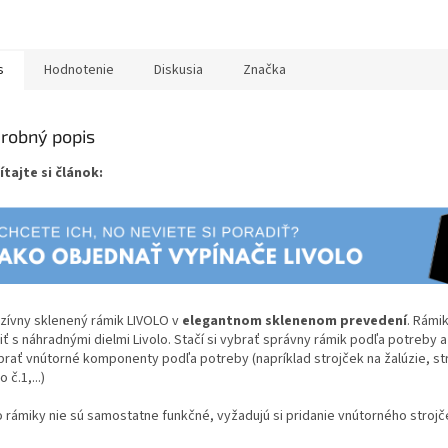
s
Hodnotenie
Diskusia
Značka
robný popis
ítajte si článok:
uzívny sklenený rámik LIVOLO v
elegantnom sklenenom prevedení
. Rámi
iť s náhradnými dielmi Livolo. Stačí si vybrať správny rámik podľa potreby 
ybrať vnútorné komponenty podľa potreby (napríklad strojček na žalúzie, st
 č.1,...)
o rámiky nie sú samostatne funkčné, vyžadujú si pridanie vnútorného strojč