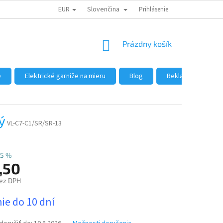
EUR
Slovenčina
DÔVODY NÁKUPU U NÁS
AKO NAKUPOVAŤ
Prihlásenie
VEĽKOOBCHOD
NÁKUPNÝ
Prázdny košík
KOŠÍK
e
Elektrické garniže na mieru
Blog
Reklamácie a vráte
ý
VL-C7-C1/SR/SR-13
5 %
,50
ez DPH
ová
ie do 10 dní