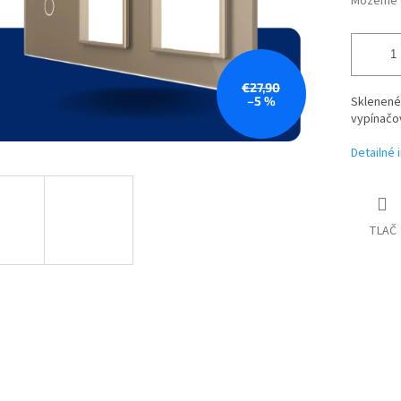
Môžeme d
€27,90
–5 %
Sklenené
vypínačov
Detailné 
TLAČ