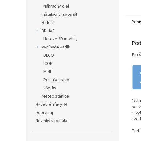
Náhradný diel
Inštalačný materiál
Popi
Batérie
3D tlač
Hotové 3D moduly
Pod
Vypínače Karlik
Preč
DECO
ICON
MINI
Príslušenstvo
Všetky
Meteo stanice
Exkl
☀️ Letné zľavy ☀️
použ
Dopredaj
si v
svetlo
Novinky v ponuke
Tiet