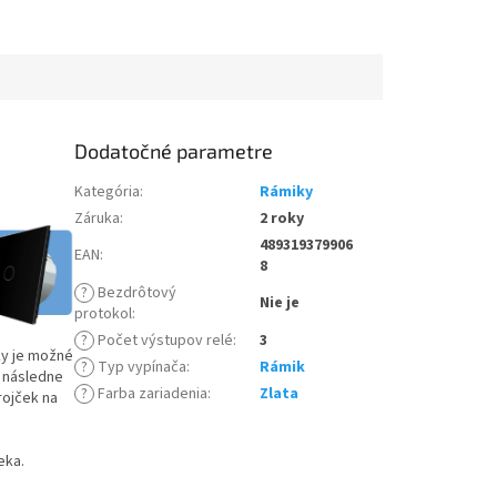
Dodatočné parametre
Kategória
:
Rámiky
Záruka
:
2 roky
489319379906
EAN
:
8
?
Bezdrôtový
Nie je
protokol
:
?
Počet výstupov relé
:
3
ky je možné
?
Typ vypínača
:
Rámik
a následne
?
Farba zariadenia
:
Zlata
rojček na
eka.