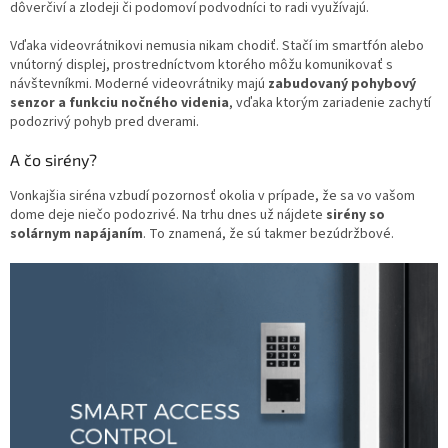
dôverčiví a zlodeji či podomoví podvodníci to radi využívajú.
Vďaka videovrátnikovi nemusia nikam chodiť. Stačí im smartfón alebo
vnútorný displej, prostredníctvom ktorého môžu komunikovať s
návštevníkmi. Moderné videovrátniky majú
zabudovaný pohybový
senzor a funkciu nočného videnia
, vďaka ktorým zariadenie zachytí
podozrivý pohyb pred dverami.
A čo sirény?
Vonkajšia siréna vzbudí pozornosť okolia v prípade, že sa vo vašom
dome deje niečo podozrivé. Na trhu dnes už nájdete
sirény so
solárnym napájaním
. To znamená, že sú takmer bezúdržbové.