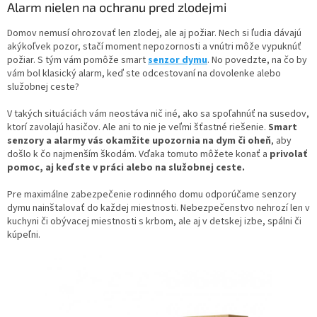
Alarm nielen na ochranu pred zlodejmi
Domov nemusí ohrozovať len zlodej, ale aj požiar. Nech si ľudia dávajú
akýkoľvek pozor, stačí moment nepozornosti a vnútri môže vypuknúť
požiar. S tým vám pomôže smart
senzor dymu
. No povedzte, na čo by
vám bol klasický alarm, keď ste odcestovaní na dovolenke alebo
služobnej ceste?
V takých situáciách vám neostáva nič iné, ako sa spoľahnúť na susedov,
ktorí zavolajú hasičov. Ale ani to nie je veľmi šťastné riešenie.
Smart
senzory a alarmy vás okamžite upozornia na dym či oheň
, aby
došlo k čo najmenším škodám. Vďaka tomuto môžete konať a
privolať
pomoc, aj keď ste v práci alebo na služobnej ceste.
Pre maximálne zabezpečenie rodinného domu odporúčame senzory
dymu nainštalovať do každej miestnosti. Nebezpečenstvo nehrozí len v
kuchyni či obývacej miestnosti s krbom, ale aj v detskej izbe, spálni či
kúpeľni.