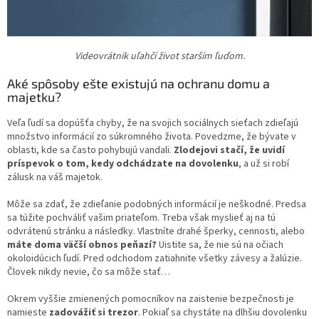
Videovrátnik uľahčí život starším ľuďom.
Aké spôsoby ešte existujú na ochranu domu a
majetku?
Veľa ľudí sa dopúšťa chyby, že na svojich sociálnych sieťach zdieľajú
množstvo informácií zo súkromného života. Povedzme, že bývate v
oblasti, kde sa často pohybujú vandali.
Zlodejovi stačí, že uvidí
príspevok o tom, kedy odchádzate na dovolenku
, a už si robí
zálusk na váš majetok.
Môže sa zdať, že zdieľanie podobných informácií je neškodné. Predsa
sa túžite pochváliť vašim priateľom. Treba však myslieť aj na tú
odvrátenú stránku a následky. Vlastníte drahé šperky, cennosti, alebo
máte doma väčší obnos peňazí?
Uistite sa, že nie sú na očiach
okoloidúcich ľudí. Pred odchodom zatiahnite všetky závesy a žalúzie.
Človek nikdy nevie, čo sa môže stať…
Okrem vyššie zmienených pomocníkov na zaistenie bezpečnosti je
namieste
zadovážiť si trezor
. Pokiaľ sa chystáte na dlhšiu dovolenku