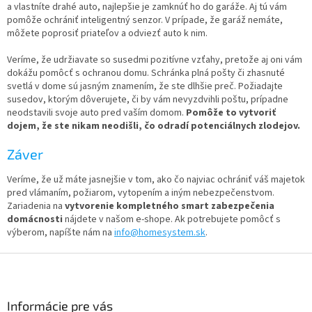
a vlastníte drahé auto, najlepšie je zamknúť ho do garáže. Aj tú vám
pomôže ochrániť inteligentný senzor. V prípade, že garáž nemáte,
môžete poprosiť priateľov a odviezť auto k nim.
Veríme, že udržiavate so susedmi pozitívne vzťahy, pretože aj oni vám
dokážu pomôcť s ochranou domu. Schránka plná pošty či zhasnuté
svetlá v dome sú jasným znamením, že ste dlhšie preč. Požiadajte
susedov, ktorým dôverujete, či by vám nevyzdvihli poštu, prípadne
neodstavili svoje auto pred vaším domom.
Pomôže to vytvoriť
dojem, že ste nikam neodišli, čo odradí potenciálnych zlodejov.
Záver
Veríme, že už máte jasnejšie v tom, ako čo najviac ochrániť váš majetok
pred vlámaním, požiarom, vytopením a iným nebezpečenstvom.
Zariadenia na
vytvorenie kompletného smart zabezpečenia
domácnosti
nájdete v našom e-shope. Ak potrebujete pomôcť s
výberom, napíšte nám na
info@homesystem.sk
.
Z
á
p
ä
Informácie pre vás