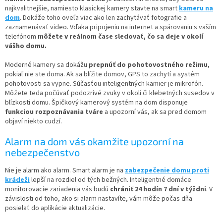
najkvalitnejšie, namiesto klasickej kamery stavte na smart
kameru na
dom
. Dokáže toho oveľa viac ako len zachytávať fotografie a
zaznamenávať video. Vďaka pripojeniu na internet a spárovaniu s vaším
telefónom
môžete v reálnom čase sledovať, čo sa deje v okolí
vášho domu.
Moderné kamery sa dokážu
prepnúť do pohotovostného režimu
,
pokiaľ nie ste doma. Ak sa blížite domov, GPS to zachytí a systém
pohotovosti sa vypne. Súčasťou inteligentných kamier je mikrofón.
Môžete teda počúvať podozrivé zvuky v okolí či klebetných susedov v
blízkosti domu. Špičkový kamerový systém na dom disponuje
funkciou rozpoznávania tváre
a upozorní vás, ak sa pred domom
objaví niekto cudzí.
Alarm na dom vás okamžite upozorní na
nebezpečenstvo
Nie je alarm ako alarm. Smart alarm je na
zabezpečenie domu proti
krádeži
lepší na rozdiel od tých bežných. Inteligentné domáce
monitorovacie zariadenia vás budú
chrániť 24 hodín 7 dní v týždni
. V
závislosti od toho, ako si alarm nastavíte, vám môže počas dňa
posielať do aplikácie aktualizácie.