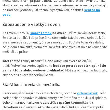
medzi okno a rám, prípadne medzi zárubňu a dvere. Sú navrhnuté tak,
aby detekovali otvorenie okien a dverí a informácie okamžite posielajú
do riadiacej jednotky. Užitočnou vychytávkou je taktiež
senzor na
vodu
.
Zabezpečenie všetkých dverí
Za zmienku stojí aj
smart zámok
na dvere
. Určite sa vám neraz stalo,
že ste sa ponáhľali do práce či na stretnutie. Nával stresu spôsobil, že
ste si nevedeli spomenúť, či ste zamkli dom. Buď ste to riskli a dúfali,
že je dom zamknutý, alebo ste sa vrátili skontrolovať ho a nakoniec ste
meškali do práce.
Inteligentné zámky uzamknú alebo odomknú dvere na diaľku
odkiaľkoľvek na svete. Opäť na to
budete potrebovať len aplikáciu
v smartfóne alebo webový prehliadač
. Môžete ich tiež nastaviť tak,
aby otvorili dvere viacerým ľuďom.
Starší ľudia ocenia videovrátnika
Seniorom, ktorí majú problém s chôdzou, pomôže
videovrátnik
. Toto
zariadenie pozostáva z videokamery a vnútorného modulu s displejom.
Jeho primárnou funkciou je
zaistiť bezpečnú komunikáciu s
človekom za dverami
. Ako iste viete, starší ľudia sú častokrát príliš