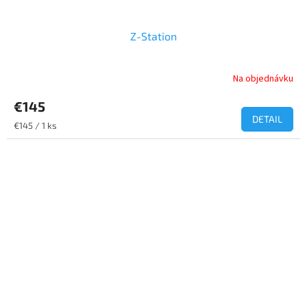
Z-Station
Na objednávku
€145
DETAIL
Jednotková
€145 / 1 ks
cena: