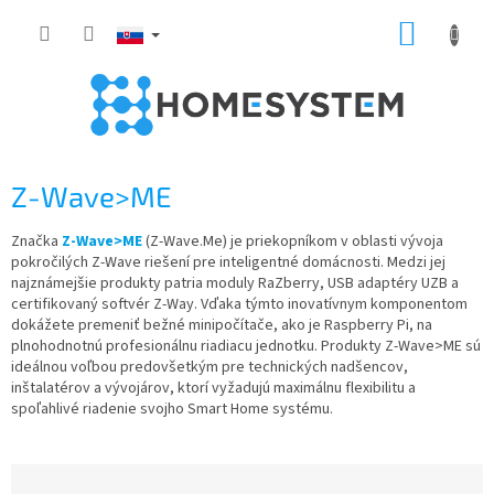
Prejsť
NÁKUP
na
obsah
KOŠÍK
Z-Wave>ME
Značka
Z-Wave>ME
(Z-Wave.Me) je priekopníkom v oblasti vývoja
pokročilých Z-Wave riešení pre inteligentné domácnosti. Medzi jej
najznámejšie produkty patria moduly RaZberry, USB adaptéry UZB a
certifikovaný softvér Z-Way. Vďaka týmto inovatívnym komponentom
dokážete premeniť bežné minipočítače, ako je Raspberry Pi, na
plnohodnotnú profesionálnu riadiacu jednotku. Produkty Z-Wave>ME sú
ideálnou voľbou predovšetkým pre technických nadšencov,
inštalatérov a vývojárov, ktorí vyžadujú maximálnu flexibilitu a
spoľahlivé riadenie svojho Smart Home systému.
R