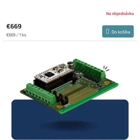
Na objednávku
€669
Do košíka
Jednotková
€669 / 1 ks
cena: