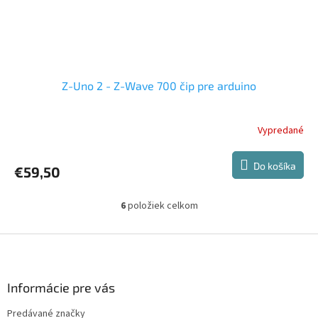
Z-Uno 2 - Z-Wave 700 čip pre arduino
Vypredané
Do košíka
€59,50
6
položiek celkom
O
v
l
Z
á
á
d
p
a
ä
Informácie pre vás
c
t
i
Predávané značky