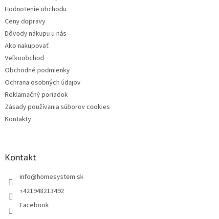
i
e
Hodnotenie obchodu
p
e
r
Ceny dopravy
v
Dôvody nákupu u nás
k
Ako nakupovať
y
v
Veľkoobchod
ý
Obchodné podmienky
p
Ochrana osobných údajov
i
s
Reklamačný poriadok
u
Zásady používania súborov cookies
Kontakty
Kontakt
info
@
homesystem.sk
+421948213492
Facebook