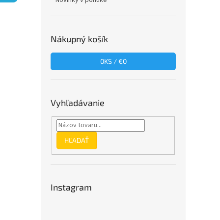
Novinky v ponuke
Nákupný košík
0
KS /
€0
Vyhľadávanie
HĽADAŤ
Instagram