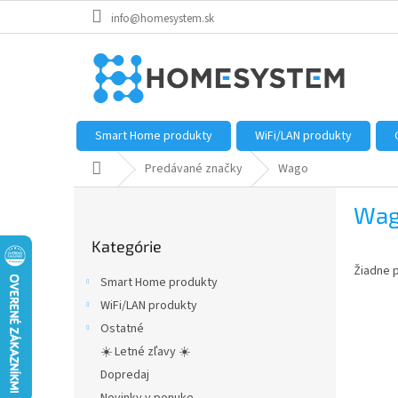
Prejsť
info@homesystem.sk
na
obsah
Smart Home produkty
WiFi/LAN produkty
Domov
Predávané značky
Wago
B
Wa
o
Preskočiť
č
Kategórie
kategórie
n
Žiadne 
ý
Smart Home produkty
p
WiFi/LAN produkty
a
Ostatné
n
e
☀️ Letné zľavy ☀️
l
Dopredaj