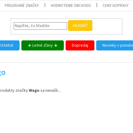
PREDÁVANÉ ZNAČKY
HODNOTENIE OBCHODU
CENY DOPRAVY
HĽADAŤ
Ostatné
☀️ Letné zľavy ☀️
Dopredaj
Novinky v ponuk
go
produkty značky
Wago
sa nenašli...