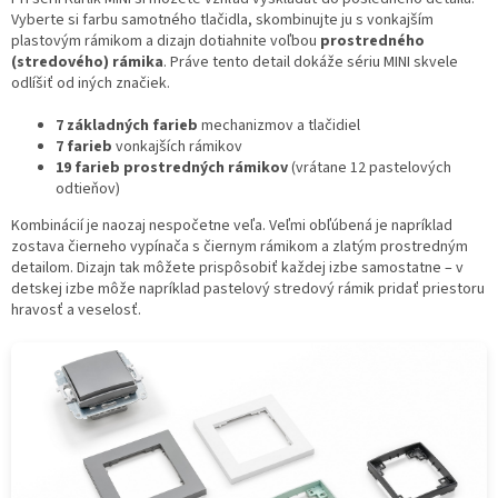
Vyberte si farbu samotného tlačidla, skombinujte ju s vonkajším
plastovým rámikom a dizajn dotiahnite voľbou
prostredného
(stredového) rámika
. Práve tento detail dokáže sériu MINI skvele
odlíšiť od iných značiek.
7 základných farieb
mechanizmov a tlačidiel
7 farieb
vonkajších rámikov
19 farieb prostredných rámikov
(vrátane 12 pastelových
odtieňov)
Kombinácií je naozaj nespočetne veľa. Veľmi obľúbená je napríklad
zostava čierneho vypínača s čiernym rámikom a zlatým prostredným
detailom. Dizajn tak môžete prispôsobiť každej izbe samostatne – v
detskej izbe môže napríklad pastelový stredový rámik pridať priestoru
hravosť a veselosť.