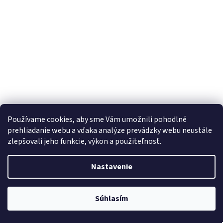
Používame cookies, aby sme Vám umožnili pohodlné
prehliadanie webu a vďaka analýze prevádzky webu neustále
zlepšovali jeho funkcie, výkon a použiteľnosť.
USB A-B 2.0 zásuvka, Bez popisného štítku
Nastavenie
Centrálny sklad - Minimálna objednávka 250€
Súhlasím
Do košíka
€24,37