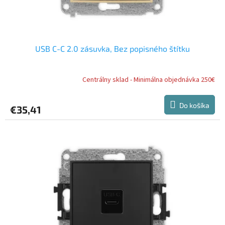
t
o
v
USB C-C 2.0 zásuvka, Bez popisného štítku
Centrálny sklad - Minimálna objednávka 250€
Do košíka
€35,41