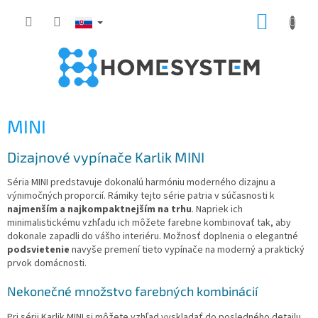
Prejsť
NÁKUP
na
obsah
KOŠÍK
MINI
Dizajnové vypínače Karlik MINI
Séria MINI predstavuje dokonalú harmóniu moderného dizajnu a
výnimočných proporcií. Rámiky tejto série patria v súčasnosti k
najmenším a najkompaktnejším na trhu
. Napriek ich
minimalistickému vzhľadu ich môžete farebne kombinovať tak, aby
dokonale zapadli do vášho interiéru. Možnosť doplnenia o elegantné
podsvietenie
navyše premení tieto vypínače na moderný a praktický
prvok domácnosti.
Nekonečné množstvo farebných kombinácií
Pri sérii Karlik MINI si môžete vzhľad vyskladať do posledného detailu.