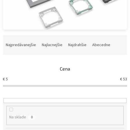
R
a
Najpredávanejšie
Najlacnejšie
Najdrahšie
Abecedne
d
e
n
Cena
i
e
€
5
€
53
p
r
o
d
u
k
Na sklade
0
t
o