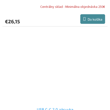
Centrálny sklad - Minimálna objednávka 250€
Do košíka
€26,15
USB C-C 2.0 zásuvka