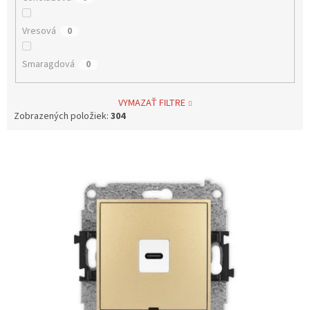
Vresová
0
Smaragdová
0
VYMAZAŤ FILTRE
Zobrazených položiek:
304
V
ý
p
i
s
p
r
o
d
u
k