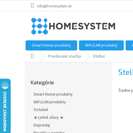
Prejsť
info@homesystem.sk
na
obsah
Smart Home produkty
WiFi/LAN produkty
Domov
Predávané značky
Stellaz
B
Stel
o
Preskočiť
č
Kategórie
kategórie
n
Žiadne 
ý
Smart Home produkty
p
WiFi/LAN produkty
a
Ostatné
n
e
☀️ Letné zľavy ☀️
l
Dopredaj