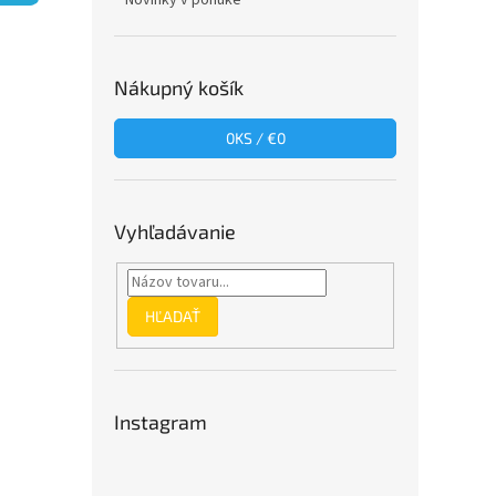
Novinky v ponuke
Nákupný košík
0
KS /
€0
Vyhľadávanie
HĽADAŤ
Instagram