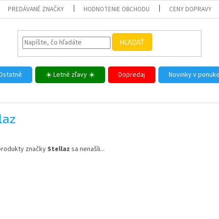
PREDÁVANÉ ZNAČKY
HODNOTENIE OBCHODU
CENY DOPRAVY
HĽADAŤ
Ostatné
☀️ Letné zľavy ☀️
Dopredaj
Novinky v ponuk
laz
produkty značky
Stellaz
sa nenašli...