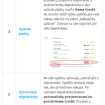
produkty, prejdite k objednaniu. V
druhom kroku objednávky si ako
spôsob platby zvoľte
Home Credit
.
Ak chcete zistiť výšku splátky pre celý
nákup, kliknite na odkaz „kalkulačka
splátok“. Zobrazí sa vám výpočet pre
celú objednávku.
Spôsob
2
platby
Ak vám splátky vyhovujú, pokračujte v
objednávke. Vyplňte dodacie údaje
tak, ako pri bežnom nákupe. Po
Vytvorenie
odoslaní objednávky budete
3
objednávky
automaticky presmerovaní na
portál Home Credit
. Prosíme o