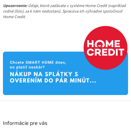
Upozornenie:
Údaje, ktoré zadávate v systéme Home Credit (napríklad
rodné číslo), sa k nám nedostanú. Spracúva ich výhradne spoločnosť
Home Credit.
Z
á
p
ä
Informácie pre vás
t