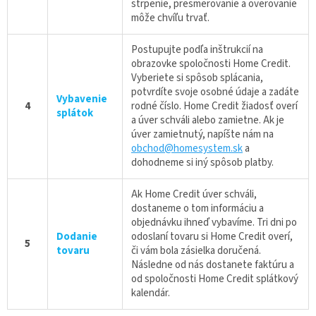
strpenie, presmerovanie a overovanie
môže chvíľu trvať.
Postupujte podľa inštrukcií na
obrazovke spoločnosti Home Credit.
Vyberiete si spôsob splácania,
potvrdíte svoje osobné údaje a zadáte
Vybavenie
4
rodné číslo. Home Credit žiadosť overí
splátok
a úver schváli alebo zamietne. Ak je
úver zamietnutý, napíšte nám na
obchod@homesystem.sk
a
dohodneme si iný spôsob platby.
Ak Home Credit úver schváli,
dostaneme o tom informáciu a
objednávku ihneď vybavíme. Tri dni po
Dodanie
odoslaní tovaru si Home Credit overí,
5
tovaru
či vám bola zásielka doručená.
Následne od nás dostanete faktúru a
od spoločnosti Home Credit splátkový
kalendár.