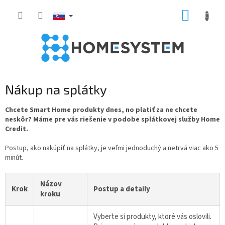
Prejsť
NÁKUP
na
obsah
KOŠÍK
Nákup na splátky
Chcete Smart Home produkty dnes, no platiť za ne chcete
neskôr? Máme pre vás riešenie v podobe splátkovej služby Home
Credit.
Postup, ako nakúpiť na splátky, je veľmi jednoduchý a netrvá viac ako 5
minút.
Názov
Krok
Postup a detaily
kroku
Vyberte si produkty, ktoré vás oslovili.